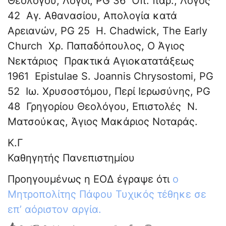
Θεολόγου, Λόγοι, PG 36 Όπ. παρ., Λόγος
42 Αγ. Αθανασίου, Απολογία κατά
Αρειανών, PG 25 H. Chadwick, The Early
Church Χρ. Παπαδόπουλος, Ο Άγιος
Νεκτάριος Πρακτικά Αγιοκατατάξεως
1961 Epistulae S. Joannis Chrysostomi, PG
52 Ιω. Χρυσοστόμου, Περί Ιερωσύνης, PG
48 Γρηγορίου Θεολόγου, Επιστολές Ν.
Ματσούκας, Άγιος Μακάριος Νοταράς.
Κ.Γ
Καθηγητής Πανεπιστημίου
Προηγουμένως η ΕΟΔ έγραψε ότι
ο
Μητροπολίτης Πάφου Τυχικός τέθηκε σε
επ’ αόριστον αργία.