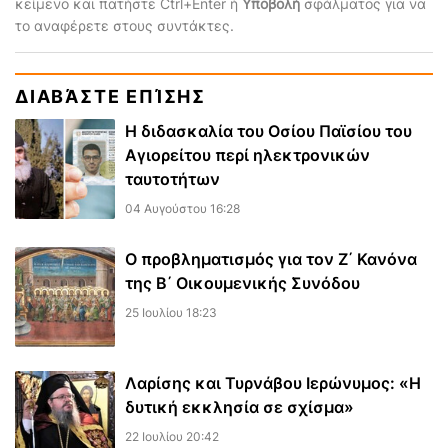
κείμενο και πατήστε Ctrl+Enter ή
Υποβολή
σφάλματος για να
το αναφέρετε στους συντάκτες.
ΔΙΑΒΆΣΤΕ ΕΠΊΣΗΣ
Η διδασκαλία του Οσίου Παϊσίου του
Αγιορείτου περί ηλεκτρονικών
ταυτοτήτων
04 Αυγούστου 16:28
Ο προβληματισμός για τον Ζ΄ Κανόνα
της Β΄ Οικουμενικής Συνόδου
25 Ιουλίου 18:23
Λαρίσης και Τυρνάβου Ιερώνυμος: «Η
δυτική εκκλησία σε σχίσμα»
22 Ιουλίου 20:42