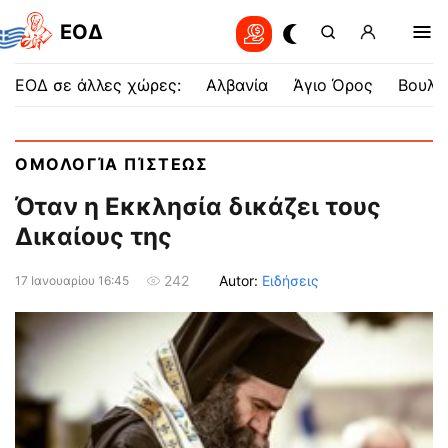
EOΔ
ΕΟΔ σε άλλες χώρες:
Αλβανία
Άγιο Όρος
Βουλγ
ΟΜΟΛΟΓΊΑ ΠΊΣΤΕΩΣ
Όταν η Εκκλησία δικάζει τους
Δικαίους της
Autor:
Ειδήσεις
242
17 Ιανουαρίου 16:45