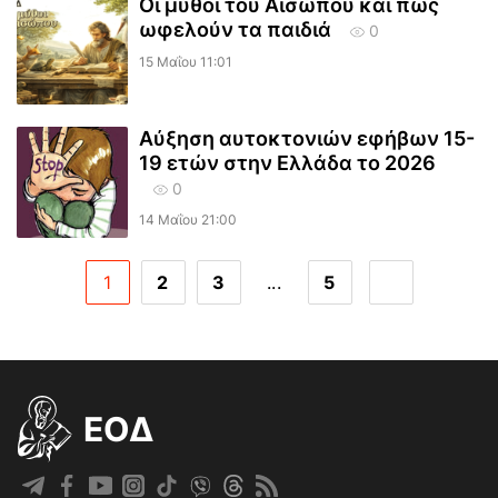
Οι μύθοι του Αισώπου και πως
ωφελούν τα παιδιά
0
15 Μαΐου 11:01
Αύξηση αυτοκτονιών εφήβων 15-
19 ετών στην Ελλάδα το 2026
0
14 Μαΐου 21:00
1
2
3
...
5
EOΔ