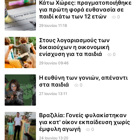
Κάτω Χώρες: πραγματοποιήθηκε
για πρώτη φορά ευθανασία σε
παιδί κάτω των 12 ετών
0
29 Ιουνίου 11:18
Στους λογαριασμούς των
δικαιούχων η οικονομική
ενίσχυση για τα παιδιά
0
29 Ιουνίου 09:46
Η ευθύνη των γονιών, απέναντι
στα παιδιά
0
27 Ιουνίου 13:11
Βραζιλία: Γονείς φυλακίστηκαν
για κατ' οίκον εκπαίδευση χωρίς
έμφυλη αγωγή
0
24 Ιουνίου 13:20