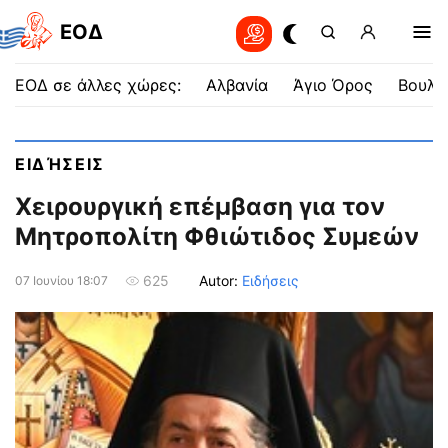
EOΔ
ΕΟΔ σε άλλες χώρες:
Αλβανία
Άγιο Όρος
Βουλγ
ΕΙΔΉΣΕΙΣ
Χειρουργική επέμβαση για τον
Μητροπολίτη Φθιώτιδος Συμεών
Autor:
Ειδήσεις
625
07 Ιουνίου 18:07