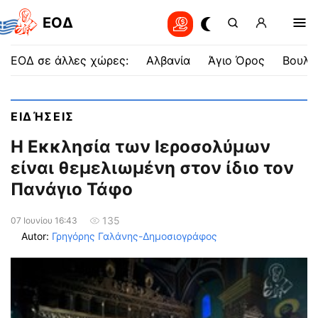
EOΔ
ΕΟΔ σε άλλες χώρες:
Αλβανία
Άγιο Όρος
Βουλγ
ΕΙΔΉΣΕΙΣ
Η Εκκλησία των Ιεροσολύμων
είναι θεμελιωμένη στον ίδιο τον
Πανάγιο Τάφο
135
07 Ιουνίου 16:43
Autor:
Γρηγόρης Γαλάνης-Δημοσιογράφος