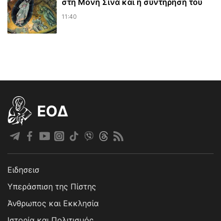
στη Μονή Σινά και η συντήρησή του
11:40
EOΔ
Ειδησεισ
Υπεράσπιση της Πίστης
Άνθρωπος και Εκκλησία
Ιστορία και Πολιτισμός