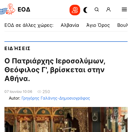
EOΔ
ΕΟΔ σε άλλες χώρες:
Αλβανία
Άγιο Όρος
Βουλγ
ΕΙΔΉΣΕΙΣ
Ο Πατριάρχης Ιεροσολύμων,
Θεόφιλος Γ', βρίσκεται στην
Αθήνα.
250
07 Ιουνίου 10:06
Autor:
Γρηγόρης Γαλάνης-Δημοσιογράφος