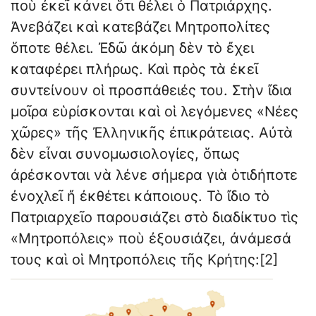
ποὺ ἐκεῖ κάνει ὅτι θέλει ὁ Πατριάρχης.
Ἀνεβάζει καὶ κατεβάζει Μητροπολίτες
ὅποτε θέλει. Ἐδῶ ἀκόμη δὲν τὸ ἔχει
καταφέρει πλήρως. Καὶ πρὸς τὰ ἐκεῖ
συντείνουν οἱ προσπάθειές του. Στὴν ἴδια
μοῖρα εὑρίσκονται καὶ οἱ λεγόμενες «Νέες
χῶρες» τῆς Ἐλληνικῆς ἐπικράτειας. Αὐτὰ
δὲν εἶναι συνομωσιολογίες, ὅπως
ἀρέσκονται νὰ λένε σήμερα γιὰ ὁτιδήποτε
ἐνοχλεῖ ἤ ἐκθέτει κάποιους. Τὸ ἴδιο τὸ
Πατριαρχεῖο παρουσιάζει στὸ διαδίκτυο τὶς
«Μητροπόλεις» ποὺ ἐξουσιάζει, ἀνάμεσά
τους καὶ οἱ Μητροπόλεις τῆς Κρήτης:[2]