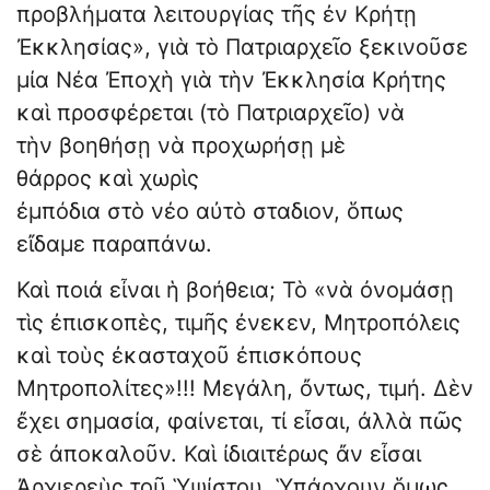
προβλήματα λειτουργίας τῆς ἐν Κρήτῃ
Ἐκκλησίας», γιὰ τὸ Πατριαρχεῖο ξεκινοῦσε
μία Νέα Ἐποχὴ γιὰ τὴν Ἐκκλησία Κρήτης
καὶ προσφέρεται (τὸ Πατριαρχεῖο) νὰ
τὴν βοηθήσῃ νὰ προχωρήσῃ μὲ
θάρρος καὶ χωρὶς
ἐμπόδια στὸ νέο αὐτὸ σταδιον, ὅπως
εἴδαμε παραπάνω.
Καὶ ποιά εἶναι ἡ βοήθεια; Τὸ «νὰ ὀνομάσῃ
τὶς ἐπισκοπὲς, τιμῆς ἐνεκεν, Μητροπόλεις
καὶ τοὺς ἐκασταχοῦ ἐπισκόπους
Μητροπολίτες»!!! Μεγάλη, ὄντως, τιμή. Δὲν
ἔχει σημασία, φαίνεται, τί εἶσαι, ἀλλὰ πῶς
σὲ ἀποκαλοῦν. Καὶ ἰδιαιτέρως ἄν εἶσαι
Ἀρχιερεὺς τοῦ Ὑψίστου. Ὑπάρχουν ὅμως