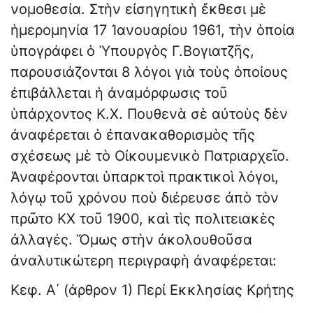
νομοθεσία. Στὴν εἰσηγητικὴ ἔκθεσι μὲ
ἡμερομηνία 17 Ἰανουαρίου 1961, τὴν ὁποία
ὑπογράφει ὁ Ὑπουργὸς Γ.Βογιατζῆς,
παρουσιάζονται 8 λόγοι γιὰ τοὺς ὁποίους
ἐπιβάλλεται ἡ ἀναμόρφωσις τοῦ
ὑπάρχοντος Κ.Χ. Πουθενὰ σὲ αὐτοὺς δὲν
ἀναφέρεται ὁ ἐπανακαθορισμὸς τῆς
σχέσεως μὲ τὸ Οἰκουμενικὸ Πατριαρχεῖο.
Ἀναφέρονται ὑπαρκτοὶ πρακτικοὶ λόγοι,
λόγῳ τοῦ χρόνου ποὺ διέρευσε ἀπὸ τὸν
πρῶτο ΚΧ τοῦ 1900, καὶ τὶς πολιτειακὲς
ἀλλαγές. Ὅμως στὴν ἀκολουθοῦσα
ἀναλυτικώτερη περιγραφὴ ἀναφέρεται:
Κεφ. Α΄ (άρθρον 1) Περί Εκκλησίας Κρήτης