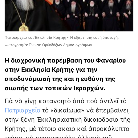
Πατριαρχεῖο καὶ Ἐκκλησία Κρήτης - Ἡ ἐξάρτησις καὶ ἡ ὑποταγή.
Φωτογραφία: Ένωση Ορθοδόξων Δημοσιογράφων
Η διαχρονική παρέμβαση του Φαναρίου
στην Εκκλησία Κρήτης για την
αποδυνάμωσή της και η ευθύνη της
σιωπής των τοπικών Ιεραρχών.
Γιὰ νὰ γίνῃ κατανοητὸ ἀπὸ ποὺ ἀντλεῖ τὸ
Πατριαρχεῖο
τὸ «δικαίωμα» νὰ ἐπεμβαίνει,
στὴν ξένη Ἐκκλησιαστικὴ δικαιοδοσία τῆς
Κρήτης, μὲ τέτοιο σκαιὸ καὶ ἀπροκάλυπτο