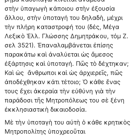
στὴν ὑπαγωγὴ κάποιου στὴν ἐξουσία
ἄλλου, στὴν ὑποταγή του δηλαδὴ, μέχρι
τὴν πλήρη καταστροφή του (δές, Μέγα
Λεξικὸ Ἑλλ. Γλώσσης Δημητράκου, τόμ Ζ.
σελ 3521). Ἐπαναλαμβάνεται ἐπίσης
παρακάτω καὶ ἀναλύεται ὡς ἄμεσος
ἐξάρτησις καὶ ὑποταγή. Πῶς τὸ δέχτηκαν;
Καὶ ὡς ἄνθρωποι καὶ ὡς ἀρχιερεῖς, πῶς
ἀποδέχθηκαν κάτι τέτοιο; Ὁ κάθε ἕνας
τους ἔχει ἀκεραία τὴν εὐθύνη γιὰ τὴν
παράδοσι τῆς Μητροπόλεως του σὲ ξένη
ἐκκλησιαστικὴ δικαιοδοσία.
Μὲ τὴν ὑποταγὴ του αὐτὴ ὁ κάθε κρητικὸς
Μητροπολίτης ὑποχρεοῦται