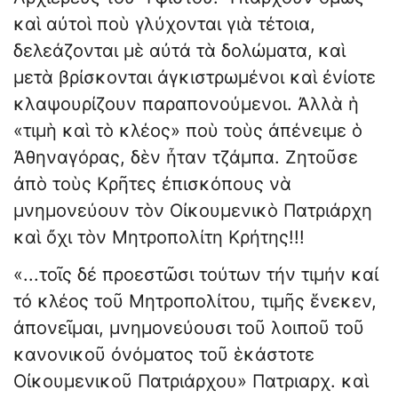
καὶ αὐτοὶ ποὺ γλύχονται γιὰ τέτοια,
δελεάζονται μὲ αὐτά τὰ δολώματα, καὶ
μετὰ βρίσκονται ἀγκιστρωμένοι καὶ ἐνίοτε
κλαψουρίζουν παραπονούμενοι. Ἀλλὰ ἡ
«τιμὴ καὶ τὸ κλέος» ποὺ τοὺς ἀπένειμε ὁ
Ἀθηναγόρας, δὲν ἦταν τζάμπα. Ζητοῦσε
ἀπὸ τοὺς Κρῆτες ἐπισκόπους νὰ
μνημονεύουν τὸν Οἰκουμενικὸ Πατριάρχη
καὶ ὄχι τὸν Μητροπολίτη Κρήτης!!!
«...τοῖς δέ προεστῶσι τούτων τήν τιμήν καί
τό κλέος τοῦ Μητροπολίτου, τιμῆς ἕνεκεν,
ἀπονεῖμαι, μνημονεύουσι τοῦ λοιποῦ τοῦ
κανονικοῦ ὀνόματος τοῦ ἑκάστοτε
Οἰκουμενικοῦ Πατριάρχου» Πατριαρχ. καὶ