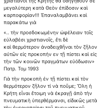
χριστιανοὶ τῆς Κρήτης θὰ ὁδηγηθοῦν σὲ
μεγαλύτερη κατὰ Θεὸν ἐπίδοσιν καὶ
καρποφορίαν!!! Ἐπαναλαμβάνει καὶ
παρακάτω γιὰ
«.. τὴν προσδοκωμένην ὠφέλειαν τοῖς
εὐλαβέσι χριστιανοῖς, ἔτι δὲ
καὶ θερμότερον ἀναδειχθῆναι τὸν ζῆλον
αὐτῶν εἰς προκοπήν εν τῇ πίστει καὶ εἰς
τὴν τῶν κοινῶν πραγμάτων εὐόδωσιν»
Πατρ. Τομ 1993
Γιὰ τὴν προκοπὴ ἐν τῇ πίστει καὶ τὸν
θερμότερον ζῆλον τί νὰ ποῦμε; Ὅλη ἡ
Κρήτη εἶναι ἔτοιμη νὰ ἐκραγῇ ἀπὸ τὴν
πνευματικὴ ὑπερθέρμανσι, εἰδικῶς μετὰ
τὴν ἐνεργοποίησι τοῦ πνευματικοῦ