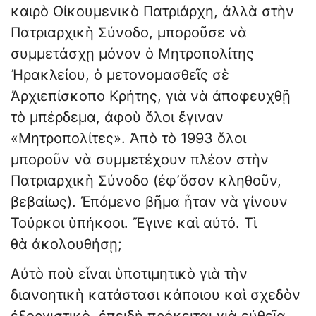
καιρὸ Οἰκουμενικὸ Πατριάρχη, ἀλλὰ στὴν
Πατριαρχικὴ Σύνοδο, μποροῦσε νὰ
συμμετάσχῃ μόνον ὁ Μητροπολίτης
Ἠρακλείου, ὁ μετονομασθεῖς σὲ
Ἀρχιεπίσκοπο Κρήτης, γιὰ νὰ ἀποφευχθῇ
τὸ μπέρδεμα, ἀφοὺ ὅλοι ἔγιναν
«Μητροπολίτες». Ἀπὸ τὸ 1993 ὅλοι
μποροῦν νὰ συμμετέχουν πλέον στὴν
Πατριαρχικὴ Σύνοδο (ἐφ᾿ὅσον κληθοῦν,
βεβαίως). Ἐπόμενο βῆμα ἦταν νὰ γίνουν
Τούρκοι ὑπήκοοι. Ἔγινε καὶ αὐτό. Τὶ
θὰ ἀκολουθήσῃ;
Αὐτὸ ποὺ εἶναι ὑποτιμητικὸ γιὰ τὴν
διανοητικὴ κατάστασι κάποιου καὶ σχεδὸν