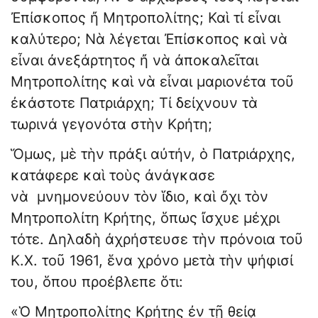
Ἐπίσκοπος ἤ Μητροπολίτης; Καὶ τί εἶναι
καλύτερο; Νὰ λέγεται Ἐπίσκοπος καὶ νὰ
εἶναι ἀνεξάρτητος ἤ νὰ ἀποκαλεῖται
Μητροπολίτης καὶ νὰ εἶναι μαριονέτα τοῦ
ἐκάστοτε Πατριάρχη; Τί δείχνουν τὰ
τωρινά γεγονότα στὴν Κρήτη;
Ὅμως, μὲ τὴν πράξι αὐτήν, ὁ Πατριάρχης,
κατάφερε καὶ τοὺς ἀνάγκασε
νὰ μνημονεύουν τὸν ἵδιο, καὶ ὄχι τὸν
Μητροπολίτη Κρήτης, ὅπως ἴσχυε μέχρι
τότε. Δηλαδὴ ἀχρήστευσε τὴν πρόνοια τοῦ
Κ.Χ. τοῦ 1961, ἕνα χρόνο μετὰ τὴν ψήφισί
του, ὅπου προέβλεπε ὅτι:
«Ὁ Μητροπολίτης Κρήτης ἐν τῇ θείᾳ