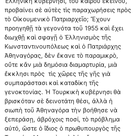
Ἑλληνικὴ κυβέρνησι, τοῦ καιροῦ ἐκείνου,
προβαίνει σὲ αὐτὲς τὶς παραχωρήσεις πρὸς
τὸ Οἰκουμενικὸ Πατριαρχεῖο; Ἔχουν
προηγηθῇ τὰ γεγονότα τοῦ 1955 καὶ ἔχει
διωχθῇ καὶ σφαγῇ ὁ Ἑλληνισμὸς τῆς
Κωνσταντινουπόλεως καὶ ὁ Πατριάρχης
Ἀθηναγόρας, δὲν ἔκανε τὸ παραμικρὸ,
οὔτε κἄν μιὰ δημόσια διαμαρτυρία, μιὰ
ἔκκλησι πρὸς τὶς χῶρες τῆς γῆς γιὰ
συμπαράστασι καὶ καταδίκη τῆς
γενοκτονίας. Ἡ Τουρκικὴ κυβέρνησι θὰ
βρισκόταν σὲ δεινοτάτη θέσι, ἀλλὰ ἡ
σιωπὴ τοῦ Ἀθηναγόρα τὴν βοήθησε νὰ
ξεπεράσῃ, ἀβρόχοις ποσί, τὸ πρόβλημα
αὐτό, ὥστε ὁ ἴδιος ὁ πρωθυπουργὸς τῆς