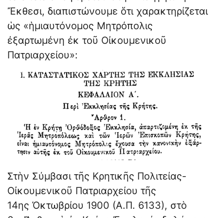
Ἔκθεσι, διαπιστώνουμε ὅτι χαρακτηρίζεται
ὡς «ἡμιαυτόνομος Μητρόπολις
ἐξαρτωμένη ἐκ τοῦ Οἰκουμενικοῦ
Πατριαρχείου»:
Στὴν Σύμβασι τῆς Κρητικῆς Πολιτείας-
Οἰκουμενικοῦ Πατριαρχείου τῆς
14ης Ὀκτωβρίου 1900 (Α.Π. 6133), στὸ