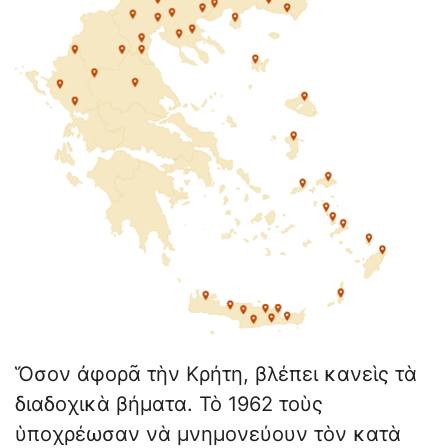
Ὅσον ἀφορᾶ τὴν Κρήτη, βλέπει κανεὶς τὰ
διαδοχικὰ βήματα. Τὸ 1962 τοὺς
ὑποχρέωσαν νὰ μνημονεύουν τὸν κατὰ