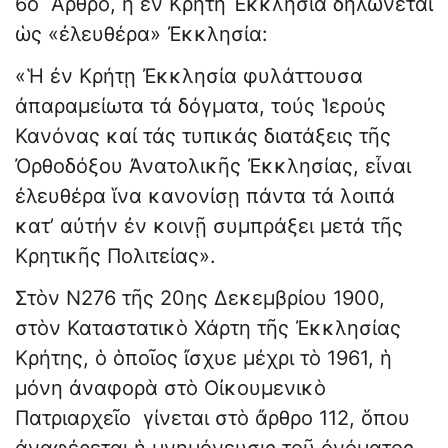
6ο Ἄρθρο, ἡ ἐν Κρήτη Ἐκκλησία δηλώνεται
ὡς «ἐλευθέρα» Ἐκκλησία:
«Ἡ ἐν Κρήτῃ Ἐκκλησία φυλάττουσα
ἀπαραμείωτα τά δόγματα, τούς Ἱερούς
Κανόνας καί τάς τυπικάς διατάξεις τῆς
Ὀρθοδόξου Ἀνατολικῆς Ἐκκλησίας, εἶναι
ἐλευθέρα ἵνα κανονίσῃ πάντα τά λοιπά
κατ’ αὐτήν ἐν κοινῇ συμπράξει μετά τῆς
Κρητικῆς Πολιτείας».
Στὸν Ν276 τῆς 20ης Δεκεμβρίου 1900,
στὸν Καταστατικὸ Χάρτη τῆς Ἐκκλησίας
Κρήτης, ὁ ὁποῖος ἴσχυε μέχρι τὸ 1961, ἡ
μόνη ἀναφορὰ στὸ Οἰκουμενικὸ
Πατριαρχεῖο γίνεται στὸ ἄρθρο 112, ὅπου
ἀναφέρεται ἡ μνημόνευσις τοῦ ὀνόματος