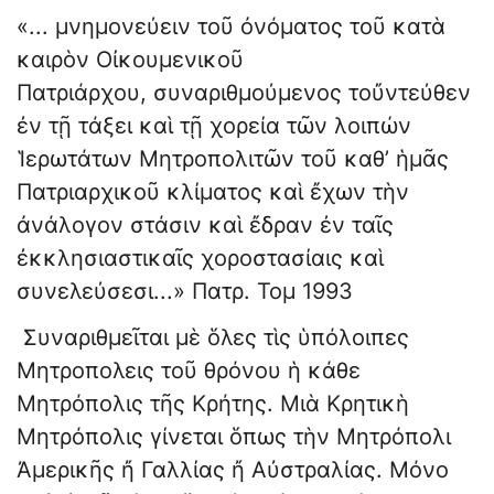
«... μνημονεύειν τοῦ ὀνόματος τοῦ κατὰ
καιρὸν Οἰκουμενικοῦ
Πατριάρχου, συναριθμούμενος τοὔντεύθεν
ἐν τῇ τάξει καὶ τῇ χορεία τῶν λοιπών
Ἱερωτάτων Μητροπολιτῶν τοῦ καθ’ ἡμᾶς
Πατριαρχικοῦ κλίματος καὶ ἔχων τὴν
ἀνάλογον στάσιν καὶ ἔδραν ἐν ταῖς
ἐκκλησιαστικαῖς χοροστασίαις καὶ
συνελεύσεσι...» Πατρ. Τομ 1993
Συναριθμεῖται μὲ ὅλες τὶς ὑπόλοιπες
Μητροπολεις τοῦ θρόνου ἡ κάθε
Μητρόπολις τῆς Κρήτης. Μιὰ Κρητικὴ
Μητρόπολις γίνεται ὅπως τὴν Μητρόπολι
Ἀμερικῆς ἤ Γαλλίας ἤ Αὐστραλίας. Μόνο