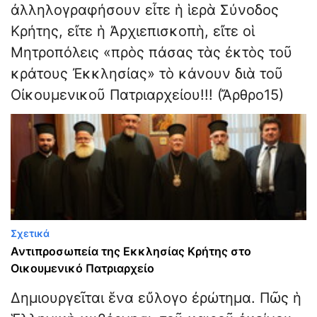
ἀλληλογραφήσουν εἶτε ἡ ἱερὰ Σύνοδος
Κρήτης, εἴτε ἡ Ἀρχιεπισκοπὴ, εἴτε οἱ
Μητροπόλεις «πρὸς πάσας τὰς ἐκτὸς τοῦ
κράτους Ἐκκλησίας» τὸ κάνουν διὰ τοῦ
Οἰκουμενικοῦ Πατριαρχείου!!! (Ἄρθρο15)
Σχετικά
Αντιπροσωπεία της Εκκλησίας Κρήτης στο
Οικουμενικό Πατριαρχείο
Δημιουργεῖται ἕνα εὔλογο ἐρώτημα. Πῶς ἡ