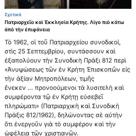
Σχετικά
Πατριαρχεῖο καὶ Ἐκκλησία Κρήτης. Λίγο πιὸ κάτω
ἀπὸ τὴν ἐπιφάνεια
Τὸ 1962, οἱ τοῦ Πατριαρχείου συνοδικοί,
στὶς 25 Σεπτεμβρίου, συντάσσουν καὶ
ἐξαπολύουν τὴν Συνοδικὴ Πράξι 812 περὶ
«Ἀνυψώσεως τῶν ἐν Κρήτη Ἐπισκοπῶν εἰς
τὴν ἀξίαν Μητροπόλεων, τιμῆς
ἔνεκεν ... προνοούμενοι τὰ λυσιτελὴ καὶ
συμφέροντα τῷ ἐν Κρήτῃ εὐσεβεῖ
πληρώματι» (Πατριαρχικὴ καὶ Συνοδικὴ
Πράξις 812/1962), δηλώνοντας σὲ αὐτὴν
ὅτι ἐνεργοῦν γιὰ τὸ συμφέρον καὶ τὴν
ὡφέλεια τῶν χριστιανῶν.