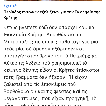
Σχετικά
Περίοδος έντονων εξελίξεων για την Εκκλησία της
Κρήτης
Ὅπως βλέπετε ἐδῶ δὲν ὑπάρχει καμμία
Ἐκκλησία Κρήτης. Ἀπευθύνεται σὲ
Μητροπόλεις τὶς ὁποῖες καθυπαγάγει, μία
πρὸς μία, σὲ ἄμεσον ἐξάρτησιν καὶ
ὑποταγὴν στὸν θρόνο του, ὁ Πατριάρχης.
Αὐτὲς τὶς λέξεις ποὺ χρησιμοποιεῖ τὸ
κείμενο δὲν τὶς εἶδαν οἱ Κρῆτες ἐπίσκοποι
τότε; Γράμματα δὲν ἤξεραν; Ἤ εἶχαν
ζαλιστεῖ ἀπὸ τὶς ἐπισκέψεις τοῦ
Βαρθολομαίου καὶ τὶς φιέστες καὶ τὶς
μεγαλοστομίες, ποὺ εἶχαν προηγηθῇ; Τὸ
ρῆμα καθυπάγω κινεῖται ἀνάμεσα