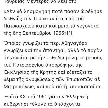
Τουρκίας Μεντερὲς νὰ λέει ὅτι:
«Δὲν θὰ λησμονήσῃ ποτὲ πόσον ὡφέλησε
διεθνῶς τὴν Τουρκίαν ἡ σιωπὴ τοῦ
Πατριαρχείου κατὰ καὶ μετὰ τὰ γεγονότα
τῆς 6ης Σεπτεμβρίου 1955»[1]
Ὅποιος γνωρίζει τὰ περὶ Ἀθηναγόρα
γνωρίζει καὶ τὴν ἀπάντησι, ἀλλὰ τὸ παρὸν
ἀσχολεῖται μὲ τὴν μεθοδευμένη ἐκ μέρους
τοῦ Πατριαρχείου ἀπορρόφησι τῆς
Ἐκκλησίας τῆς Κρήτης καὶ ἐξετάζει τὸ
θέμα τῆς ἀνυψώσεως τῶν Ἐπισκοπῶν σὲ
Μητροπόλεις, καὶ ποὺ αὐτὴ ἀποσκοποῦσε.
Ἐνῷ ὁ ΚΧ τοῦ 1961 γιὰ τὴν Ἑλληνικὴ
κυβέρνησι «ἔλυνε τὰ ὑπάρχοντα