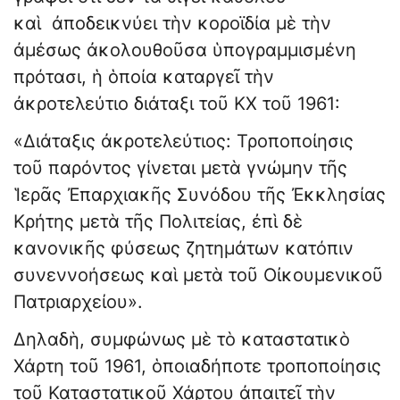
καὶ ἀποδεικνύει τὴν κοροϊδία μὲ τὴν
ἀμέσως ἀκολουθοῦσα ὑπογραμμισμένη
πρότασι, ἡ ὁποία καταργεῖ τὴν
ἀκροτελεύτιο διάταξι τοῦ ΚΧ τοῦ 1961:
«Διάταξις ἀκροτελεύτιος: Τροποποίησις
τοῦ παρόντος γίνεται μετὰ γνώμην τῆς
Ἱερᾶς Ἐπαρχιακῆς Συνόδου τῆς Ἐκκλησίας
Κρήτης μετὰ τῆς Πολιτείας, ἐπὶ δὲ
κανονικῆς φύσεως ζητημάτων κατόπιν
συνεννοήσεως καὶ μετὰ τοῦ Οἰκουμενικοῦ
Πατριαρχείου».
Δηλαδὴ, συμφώνως μὲ τὸ καταστατικὸ
Χάρτη τοῦ 1961, ὁποιαδήποτε τροποποίησις
τοῦ Καταστατικοῦ Χάρτου ἀπαιτεῖ τὴν