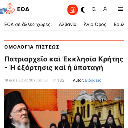
EOΔ
ΕΟΔ σε άλλες χώρες:
Αλβανία
Άγιο Όρος
Βουλγ
ΟΜΟΛΟΓΊΑ ΠΊΣΤΕΩΣ
Πατριαρχεῖο καὶ Ἐκκλησία Κρήτης
- Ἡ ἐξάρτησις καὶ ἡ ὑποταγή
Autor:
Ειδήσεις
132
18 Δεκεμβρίου 2025 20:56