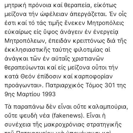
μητρική πρόνοια καί θεραπεία, εἰκότως
μείζονα τήν ὠφέλειαν ἀπεργάζεται. Ἐν οἷς
ἐστι καί τό τάς τιμῆς ἕνεκεν Μητροπόλεις
εὐκαίρως εἰς ὕψος ἀνάγειν ἐν ἐνεργείᾳ
Μητροπόλεων, ἐπειδάν κρειττόνως διά τῆς
ἐκκλησιαστικῆς ταύτης φιλοτιμίας αἱ
ἀνάγκαι τῶν ἐν αὐταῖς χριστιανῶν
θεραπεύωνται καί εἰς μείζονα οὗτοι τήν
κατά Θεόν ἐπίδοσιν καί καρποφορίαν
προάγωνται». Πατριαρχικός Τόμος 301 της
9ης Μαρτίου 1993
Τὰ παραπάνω δὲν εἶναι οὔτε καλαμπούρια,
οὔτε ψευδὴ νέα (fakenews). Εἶναι ἡ
συνέχεια τῆς μακροχρόνιας στρατηγικῆς