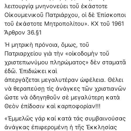
λειτουργίᾳ μνηνονεύει τοῦ ἑκάστοτε
Οἰκουμενικοῦ Πατριάρχου, οἱ δὲ Ἐπίσκοποι
τοῦ ἑκάστοτε Μητροπολίτου». ΚΧ τοῦ 1961
Ἄρθρον 36.§1
Ἡ μητρικὴ πρόνοια, ὅμως, τοῦ
Πατριαρχείου γιὰ τὴν «οἰκοδομὴν τοῦ
χριστεπωνύμου πληρώματος» δὲν σταματᾶ
ἐδῶ. Ἐπιδιώκει καὶ
ἀπεργάζεται μεγαλυτέραν ὡφέλεια. Θέλει
νὰ θεραπεύσῃ τὶς ἀνάγκες τῶν χριστιανῶν
ὥστε νὰ ὁδηγηθοῦν σὲ μεγαλύτερη κατὰ
Θεὸν ἐπίδοσιν καὶ καρποφορίαν!!!
«Ἐμμελῶς γάρ καί κατά τάς συμβαινούσας
ἀνάγκας ἐπιφερομένη ἡ τῆς Ἐκκλησίας