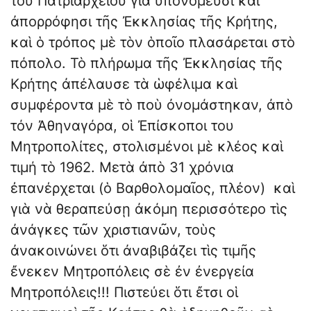
τοῦ Πατριαρχείου γιὰ ὑπονόμευσι καὶ
ἀπορρόφησι τῆς Ἐκκλησίας τῆς Κρήτης,
καὶ ὁ τρόπος μὲ τὸν ὁποῖο πλασάρεται στὸ
πόπολο. Τὸ πλήρωμα τῆς Ἐκκλησίας τῆς
Κρήτης ἀπέλαυσε τὰ ὡφέλιμα καὶ
συμφέροντα μὲ τὸ ποὺ ὀνομάστηκαν, ἀπὸ
τόν Ἀθηναγόρα, οἱ Ἐπίσκοποι του
Μητροπολίτες, στολισμένοι μὲ κλέος καὶ
τιμή τὸ 1962. Μετὰ ἀπὸ 31 χρόνια
ἐπανέρχεται (ὁ Βαρθολομαῖος, πλέον) καὶ
γιὰ νὰ θεραπεύσῃ ἀκόμη περισσότερο τὶς
ἀνάγκες τῶν χριστιανῶν, τοὺς
ἀνακοινώνει ὅτι ἀναβιβάζει τὶς τιμῆς
ἔνεκεν Μητροπόλεις σὲ ἐν ἐνεργεία
Μητροπόλεις!!! Πιστεύει ὅτι ἔτσι οἱ