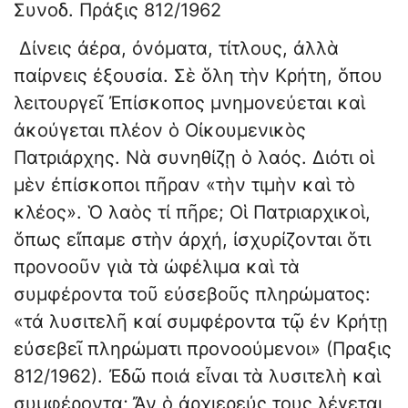
Συνοδ. Πράξις 812/1962
Δίνεις ἀέρα, ὀνόματα, τίτλους, ἀλλὰ
παίρνεις ἐξουσία. Σὲ ὅλη τὴν Κρήτη, ὅπου
λειτουργεῖ Ἐπίσκοπος μνημονεύεται καὶ
ἀκούγεται πλέον ὁ Οἰκουμενικὸς
Πατριάρχης. Νὰ συνηθίζῃ ὁ λαός. Διότι οἱ
μὲν ἐπίσκοποι πῆραν «τὴν τιμὴν καὶ τὸ
κλέος». Ὁ λαὸς τί πῆρε; Οἱ Πατριαρχικοὶ,
ὅπως εἴπαμε στὴν ἀρχή, ἰσχυρίζονται ὅτι
προνοοῦν γιὰ τὰ ὠφέλιμα καὶ τὰ
συμφέροντα τοῦ εὐσεβοῦς πληρώματος:
«τά λυσιτελῆ καί συμφέροντα τῷ ἐν Κρήτῃ
εὐσεβεῖ πληρώματι προνοούμενοι» (Πραξις
812/1962). Ἐδῶ ποιά εἶναι τὰ λυσιτελὴ καὶ
συμφέροντα; Ἄν ὁ ἀρχιερεύς τους λέγεται