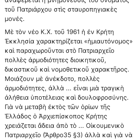
τοῦ Πατριάρχου στὶς σταυροπηγιακὲς
μονές.
Μὲ τὸν νέο Κ.Χ. τοῦ 1961 ἡ ἐν Κρήτη
Ἐκκλησία χαρακτηρίζεται «ἡμιαυτόνομος»
καὶ παραχωροῦνται στὸ Πατριαρχεῖο
πολλὲς ἀρμοδιότητες διοικητικοῦ,
δικαστικοῦ καὶ νομοθετικοῦ χαρακτῆρος.
Μοιάζουν μὲ ἀνέκδοτο, πολλὲς
ἀρμοδιότητες, ἀλλὰ ... εἶναι μιὰ τραγικὴ
ἀλήθεια ὑποτέλειας καὶ δουλοφροσύνης.
Γιὰ νὰ μεταβὴ ἐκτὸς τῶν ὁρίων τῆς
Ἑλλάδος ὁ Ἁρχιεπίσκοπος Κρήτης
χρειάζεται ἄδεια ἀπὸ τὸ ... Οἰκουμενικὸ
Πατριαρχεῖο (Ἄρθρο35 §3) ἀλλὰ καὶ γιὰ νὰ