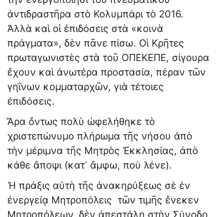
ἀντιδραστῆρα στὸ Κολυμπάρι τὸ 2016.
Ἀλλὰ καὶ οἱ ἐπιδόσεις στὰ «κοινὰ
πράγματα», δὲν πᾶνε πίσω. Οἱ Κρῆτες
πρωταγωνιστὲς στὰ τοῦ ΟΠΕΚΕΠΕ, σίγουρα
ἔχουν καὶ ἀνωτέρα προστασία, πέραν τῶν
γηΐνων κομματαρχῶν, γιὰ τέτοιες
ἐπιδόσεις.
Ἄρα ὄντως πολὺ ὠφελήθηκε τὸ
χριστεπώνυμο πλήρωμα τῆς νήσου ἀπὸ
τὴν μέριμνα τῆς Μητρὸς Ἐκκλησίας, ἀπὸ
κάθε ἄποψι (κατ᾿ ἄμφω, ποὺ λένε).
Ἡ πράξις αὐτὴ τῆς ἀνακηρύξεως σὲ ἐν
ἐνεργείᾳ Μητροπόλεις τῶν τιμῆς ἔνεκεν
Μητροπόλεων, δὲν ἀπεστάλη στὴν Σύνοδο