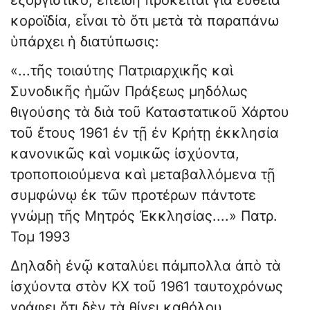
ἐξοργιστικὸ, ἐπειδὴ πρόκειται γιὰ εὐθεῖα
κοροϊδία, εἶναι τὸ ὅτι μετὰ τὰ παραπάνω
ὑπάρχει ἡ διατύπωσις:
«...τῆς τοιαύτης Πατριαρχικῆς καὶ
Συνοδικῆς ἡμῶν Πράξεως μηδόλως
θιγούσης τὰ διὰ τοῦ Καταστατικοῦ Χάρτου
τοῦ ἔτους 1961 ἐν τῇ ἐν Κρήτῃ ἐκκλησία
κανονικῶς καὶ νομικῶς ἰσχύοντα,
τροποποιούμενα καὶ μεταβαλλόμενα τῇ
συμφώνῳ ἐκ τῶν προτέρων πάντοτε
γνώμῃ τῆς Μητρός Ἐκκλησίας....» Πατρ.
Τομ 1993
Δηλαδὴ ἐνῷ καταλύει πάμπολλα ἀπὸ τὰ
ἰσχύοντα στὸν ΚΧ τοῦ 1961 ταυτοχρόνως
γράφει ὅτι δὲν τὰ θίγει καθόλου