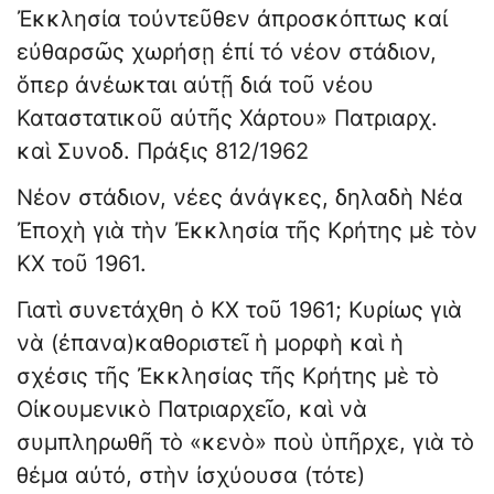
Ἐκκλησία τοὐντεῦθεν ἀπροσκόπτως καί
εὐθαρσῶς χωρήσῃ ἐπί τό νέον στάδιον,
ὅπερ ἀνέωκται αὐτῇ διά τοῦ νέου
Καταστατικοῦ αὐτῆς Χάρτου» Πατριαρχ.
καὶ Συνοδ. Πράξις 812/1962
Νέον στάδιον, νέες ἀνάγκες, δηλαδὴ Νέα
Ἐποχὴ γιὰ τὴν Ἐκκλησία τῆς Κρήτης μὲ τὸν
ΚΧ τοῦ 1961.
Γιατὶ συνετάχθη ὁ ΚΧ τοῦ 1961; Κυρίως γιὰ
νὰ (ἐπανα)καθοριστεῖ ἡ μορφὴ καὶ ἡ
σχέσις τῆς Ἐκκλησίας τῆς Κρήτης μὲ τὸ
Οἰκουμενικὸ Πατριαρχεῖο, καὶ νὰ
συμπληρωθῆ τὸ «κενὸ» ποὺ ὑπῆρχε, γιὰ τὸ
θέμα αὐτό, στὴν ἰσχύουσα (τότε)