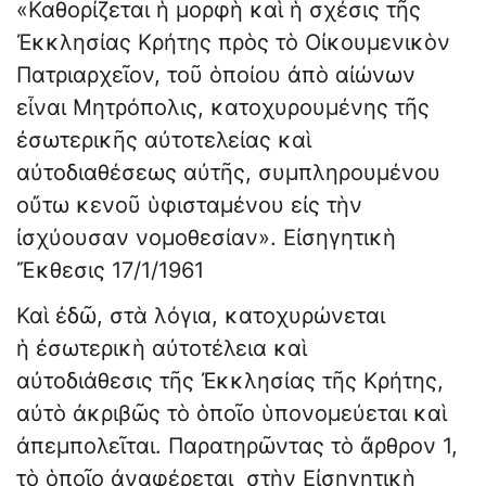
«Καθορίζεται ἡ μορφὴ καὶ ἡ σχέσις τῆς
Ἐκκλησίας Κρήτης πρὸς τὸ Οἰκουμενικὸν
Πατριαρχεῖον, τοῦ ὁποίου ἀπὸ αἰώνων
εἶναι Μητρόπολις, κατοχυρουμένης τῆς
ἐσωτερικῆς αὐτοτελείας καὶ
αὐτοδιαθέσεως αὐτῆς, συμπληρουμένου
οὔτω κενοῦ ὑφισταμένου εἰς τὴν
ἰσχύουσαν νομοθεσίαν». Εἰσηγητικὴ
Ἔκθεσις 17/1/1961
Καὶ ἐδῶ, στὰ λόγια, κατοχυρώνεται
ἡ ἐσωτερικὴ αὐτοτέλεια καὶ
αὐτοδιάθεσις τῆς Ἐκκλησίας τῆς Κρήτης,
αὐτὸ ἀκριβῶς τὸ ὁποῖο ὑπονομεύεται καὶ
ἀπεμπολεῖται. Παρατηρῶντας τὸ ἄρθρον 1,
τὸ ὁποῖο ἀναφέρεται στὴν Εἰσηγητικὴ