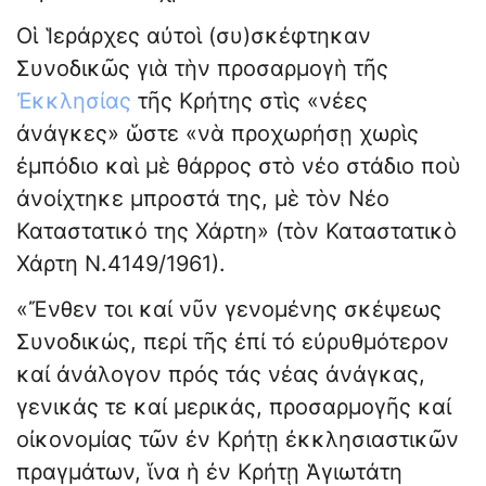
Οἱ Ἱεράρχες αὐτοὶ (συ)σκέφτηκαν
Συνοδικῶς γιὰ τὴν προσαρμογὴ τῆς
Ἐκκλησίας
τῆς Κρήτης στὶς «νέες
ἀνάγκες» ὥστε «νὰ προχωρήσῃ χωρὶς
ἐμπόδιο καὶ μὲ θάρρος στὸ νέο στάδιο ποὺ
ἀνοίχτηκε μπροστά της, μὲ τὸν Νέο
Καταστατικό της Χάρτη» (τὸν Καταστατικὸ
Χάρτη Ν.4149/1961).
«Ἔνθεν τοι καί νῦν γενομένης σκέψεως
Συνοδικώς, περί τῆς ἐπί τό εὐρυθμότερον
καί ἀνάλογον πρός τάς νέας ἀνάγκας,
γενικάς τε καί μερικάς, προσαρμογῆς καί
οἰκονομίας τῶν ἐν Κρήτῃ ἐκκλησιαστικῶν
πραγμάτων, ἵνα ἡ ἐν Κρήτῃ Ἁγιωτάτη