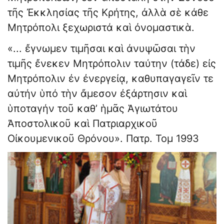
τῆς Ἐκκλησίας τῆς Κρήτης, ἀλλὰ σὲ κάθε
Μητρόπολι ξεχωριστά καὶ ὀνομαστικὰ.
«... ἔγνωμεν τιμῆσαι καὶ ἀνυψῶσαι τὴν
τιμῆς ἔνεκεν Μητρόπολιν ταύτην (τάδε) εἰς
Μητρόπολιν ἐν ἐνεργείᾳ, καθυπαγαγεῖν τε
αὐτήν ὑπό τὴν ἄμεσον ἐξάρτησιν καὶ
ὑποταγήν τοῦ καθ’ ἡμᾶς Ἁγιωτάτου
Ἀποστολικοῦ καὶ Πατριαρχικοῦ
Οἰκουμενικοῦ Θρόνου». Πατρ. Τομ 1993