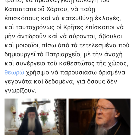
τρόπο, νὰ προαναγγέλῃ ἀλλαγὴ τοῦ
Καταστατικοῦ Χάρτου, νὰ παύῃ
ἐπισκόπους καὶ νὰ κατευθύνῃ ἐκλογὲς,
καὶ ταυτοχρόνως οἱ Κρῆτες ἐπίσκοποι νὰ
μὴν ἀντιδροῦν καὶ νὰ σύρονται, ἄβουλοι
καὶ μοιραῖοι, πίσω ἀπὸ τὰ τετελεσμένα ποὺ
δημιουργεῖ τὸ Πατριαρχεῖο, μὲ τὴν ἀνοχὴ
καὶ συνέργεια τοῦ καθεστῶτος τῆς χῶρας,
θεωρῶ
χρήσιμο νὰ παρουσιάσω ὁρισμένα
γεγονότα καὶ δεδομένα, γιὰ ὅσους δὲν
γνωρίζουν.