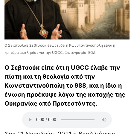
Ο Σβιατοσλάβ Σεβτσούκ θεωρεί ότι η Κωνσταντινούπολη είναι η
«μητέρα εκκλησία» για την UGCC. Φωτογραφία: ΕΟΔ
Ο Σεβτσούκ είπε ότι η UGCC έλαβε την
πίστη και τη θεολογία από την
Κωνσταντινούπολη το 988, και η ίδια η
ένωση προέκυψε λόγω της κατοχής της
Ουκρανίας από Προτεστάντες.