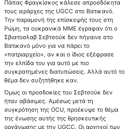
Πάπας Φραγκίσκος κάλεσε απροσδόκητα
τους ιεράρχες της UGCC στο Βατικανό.
Την παραμονή της επίσκεψής τους στη
Ρώμη, τα ουκρανικά ΜΜΕ έγραφαν ότι ο
Σβιατοσλαβ Σεβτσούκ δεν πήγαινε στο
Βατικανό μόνο για να πάρει το
«πατριαρχείο», αν και ο ίδιος εξέφρασε
την ελπίδα του για αυτό με πιο
συγκρατημένες διατυπώσεις. Αλλά αυτό το
θέμα δεν συζητήθηκε καν.
Όμως οι προσδοκίες του Σεβτσούκ δεν
ήταν αβάσιμες. Αμέσως μετά τη
συγκρότηση της OCU, προέκυψε το θέμα
της ένωσης αυτής της θρησκευτικής
οργάνωσης με την UGCC. Οι αρχηγοί των