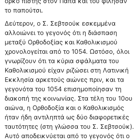
όρκο πίστης στον Πάπα και του φίλησαν
το παπούτσι.
Δεύτερον, ο Σ. Σεβτσούκ εσκεμμένα
αλλοιώνει το γεγονός ότι η διάσπαση
μεταξύ Ορθοδοξίας και Καθολικισμού
χρονολογείται από το 1054. Ωστόσο, όλοι
γνωρίζουν ότι τα κύρια σφάλματα του
Καθολικισμού είχαν ριζώσει στη Λατινική
Εκκλησία αρκετούς αιώνες πριν, και τα
γεγονότα του 1054 επισημοποίησαν τη
διακοπή της κοινωνίας. Στα τέλη του 10ου
αιώνα, η Ορθοδοξία και ο Καθολικισμός
ήταν ήδη αντιληπτά ως δύο διαφορετικές
ταυτότητες (στη γλώσσα του Σ. Σεβτσούκ).
Αυτό αποδεικνύεται από το γεγονός ότι ο