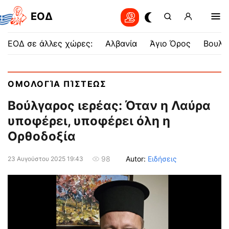
EOΔ
ΕΟΔ σε άλλες χώρες:
Αλβανία
Άγιο Όρος
Βουλγ
ΟΜΟΛΟΓΊΑ ΠΊΣΤΕΩΣ
Βούλγαρος ιερέας: Όταν η Λαύρα
υποφέρει, υποφέρει όλη η
Ορθοδοξία
Autor:
Ειδήσεις
98
23 Αυγούστου 2025 19:43