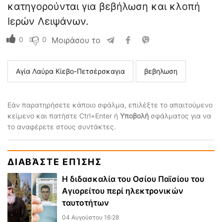
κατηγορούνται για βεβήλωση και κλοπή
Ιερών Λειψάνων.
0
0
Μοιράσου το
Αγία Λαύρα Κίεβο-Πετσέρσκαγια
βεβηλωση
Εάν παρατηρήσετε κάποιο σφάλμα, επιλέξτε το απαιτούμενο
κείμενο και πατήστε Ctrl+Enter ή
Υποβολή
σφάλματος για να
το αναφέρετε στους συντάκτες.
ΔΙΑΒΆΣΤΕ ΕΠΊΣΗΣ
Η διδασκαλία του Οσίου Παϊσίου του
Αγιορείτου περί ηλεκτρονικών
ταυτοτήτων
04 Αυγούστου 16:28