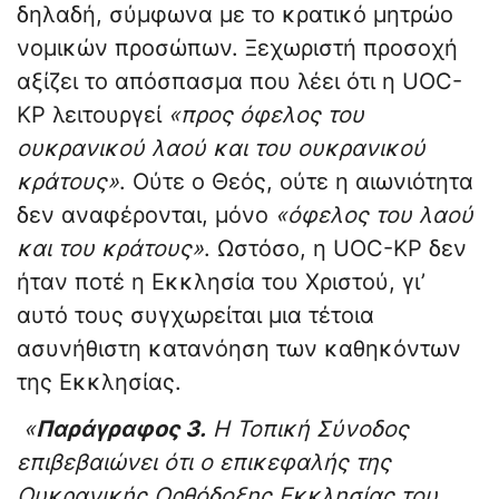
δηλαδή, σύμφωνα με το κρατικό μητρώο
νομικών προσώπων. Ξεχωριστή προσοχή
αξίζει το απόσπασμα που λέει ότι η UOC-
KP λειτουργεί
«προς όφελος του
ουκρανικού λαού και του ουκρανικού
κράτους»
. Ούτε ο Θεός, ούτε η αιωνιότητα
δεν αναφέρονται, μόνο
«όφελος του λαού
και του κράτους»
. Ωστόσο, η UOC-KP δεν
ήταν ποτέ η Εκκλησία του Χριστού, γι’
αυτό τους συγχωρείται μια τέτοια
ασυνήθιστη κατανόηση των καθηκόντων
της Εκκλησίας.
«
Παράγραφος 3.
Η Τοπική Σύνοδος
επιβεβαιώνει ότι ο επικεφαλής της
Ουκρανικής Ορθόδοξης Εκκλησίας του