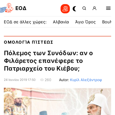
EOΔ
ΕΟΔ σε άλλες χώρες:
Αλβανία
Άγιο Όρος
Βουλγ
ΟΜΟΛΟΓΊΑ ΠΊΣΤΕΩΣ
Πόλεμος των Συνόδων: αν ο
Φιλάρετος επανέφερε το
Πατριαρχείο του Κιέβου;
Autor:
Κυρίλ Αλεξάντροφ
260
24 Ιουνίου 2019 17:50