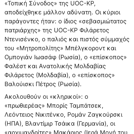
«Τοπική Σύνοδος» της UOC-KP,
αποδείχθηκε μάλλον αδύνατη. Οι κύριοι
παράγοντες ήταν: ο ίδιος «σεβασμιώτατος
πατριάρχης» της UOC-KP Φιλάρετος
Ντενισένκο, ο παλιός και πιστός σύμμαχός
του «Μητροπολίτης» Μπέλγκοροντ και
Ομπογιάν Ιωασάφ (Ρωσία), ο «επίσκοπος»
Φαλέστ και Ανατολικής Μολδαβίας
Φιλάρετος (Μολδαβία), ο «επίσκοπος»
Βαλούισκι Πέτρος (Ρωσία).
Ακολουθούν οι «κληρικοί»: ο
«πρωθιερέας» Μπορίς Ταμπάτσεκ,
Λεόντειος Νικιτένκο, Ρομάν Ζαγκούρσκι
(ΗΠΑ), Βλαντίμιρ Τσάικα (Γερμανία), οι
«αρχιμανδρίτες» Μακάριος (Ιερά Μονή του