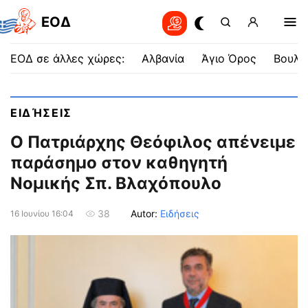
EOΔ
ΕΟΔ σε άλλες χώρες:
Αλβανία
Άγιο Όρος
Βουλγ
ΕΙΔΉΣΕΙΣ
Ο Πατριάρχης Θεόφιλος απένειμε
παράσημο στον καθηγητή
Νομικής Σπ. Βλαχόπουλο
Autor:
Ειδήσεις
38
16 Ιουνίου 16:04