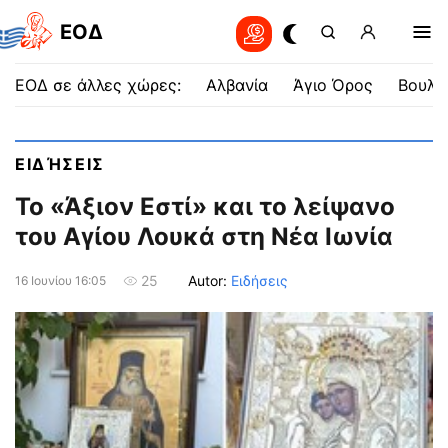
EOΔ
ΕΟΔ σε άλλες χώρες:
Αλβανία
Άγιο Όρος
Βουλγ
ΕΙΔΉΣΕΙΣ
Το «Άξιον Εστί» και το λείψανο
του Αγίου Λουκά στη Νέα Ιωνία
Autor:
Ειδήσεις
25
16 Ιουνίου 16:05