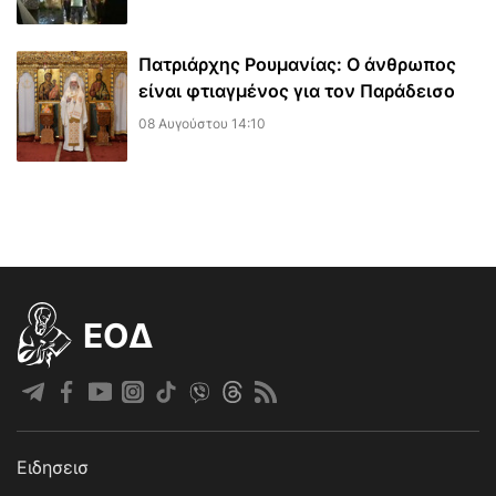
Πατριάρχης Ρουμανίας: Ο άνθρωπος
είναι φτιαγμένος για τον Παράδεισο
08 Αυγούστου 14:10
EOΔ
Ειδησεισ