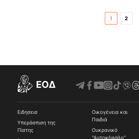
1
2
EOΔ
Ειδησεισ
Οικογένεια και
Παιδιά
Υπεράσπιση της
Πίστης
Ουκρανικό
"Αυτοκέφαλο"