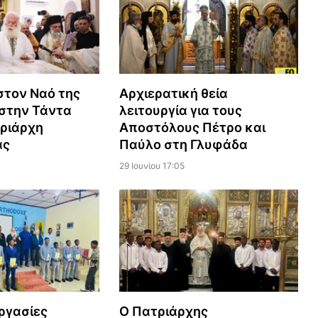
στον Ναό της
Αρχιερατική θεία
στην Τάντα
λειτουργία για τους
ριάρχη
Αποστόλους Πέτρο και
ας
Παύλο στη Γλυφάδα
29 Ιουνίου 17:05
ργασίες
Ο Πατριάρχης