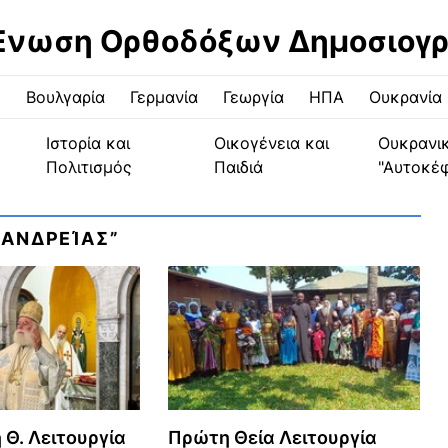
Ένωση Ορθοδόξων Δημοσιογ
ς
Βουλγαρία
Γερμανία
Γεωργία
ΗΠΑ
Ουκρανία
Ιστορία και
Οικογένεια και
Ουκρανι
Πολιτισμός
Παιδιά
"Αυτοκέ
ΞΑΝΔΡΕΊΑΣ”
 Θ. Λειτουργία
Πρώτη Θεία Λειτουργία