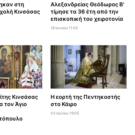
ηκαν στη
Αλεξανδρείας Θεόδωρος Β'
χολή Κινσάσας
τίμησε τα 36 έτη από την
επισκοπική του χειροτονία
18 Ιουνίου 11:00
ίτης Κινσάσας
Η εορτή της Πεντηκοστής
α τον Άγιο
στο Κάιρο
ο
03 Ιουνίου 19:05
τόπουλο