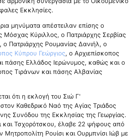
ε αρμονική συνεργασία με το Οικουμενικό
έφαλες Εκκλησίες.
ρια μηνύματα απέστειλαν επίσης ο
ς Μόσχας Κύριλλος, ο Πατριάρχης Σερβίας
, ο Πατριάρχης Ρουμανίας Δανιήλ, ο
οπος Κύπρου Γεώργιος
, ο Αρχιεπίσκοπος
ι πάσης Ελλάδος Ιερώνυμος, καθώς και ο
οπος Τιράνων και πάσης Αλβανίας
ται ότι η εκλογή του Σιώ Γ'
στον Καθεδρικό Ναό της Αγίας Τριάδος
ένης Συνόδου της Εκκλησίας της Γεωργίας.
ι και Τσχορότσκου, έλαβε 22 ψήφους από
ν Μητροπολίτη Ρουίσι και Ουρμπνίσι Ιώβ με