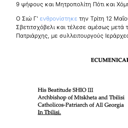
9 ψήφους και Μητροπολίτη Πότι και Χόμ
Ο Σιώ Γ'
ενθρονίστηκε
την Τρίτη 12 Μαΐο
Σβετιτσχόβελι και τέλεσε αμέσως μετά 
Πατριάρχης, με συλλειτουργούς Ιεράρχε