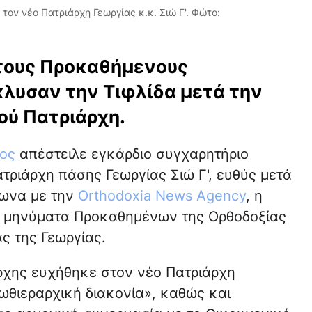
ον νέο Πατριάρχη Γεωργίας κ.κ. Σιώ Γ'. Φώτο:
τους Προκαθήμενους
υσαν την Τιφλίδα μετά την
ού Πατριάρχη.
ος
απέστειλε εγκάρδιο συγχαρητήριο
ριάρχη πάσης Γεωργίας Σιώ Γ', ευθύς μετά
φωνα με την
Orthodoxia News Agency
, η
α μηνύματα Προκαθημένων της Ορθοδοξίας
ς της Γεωργίας.
ρχης ευχήθηκε στον νέο Πατριάρχη
θιεραρχική διακονία», καθώς και