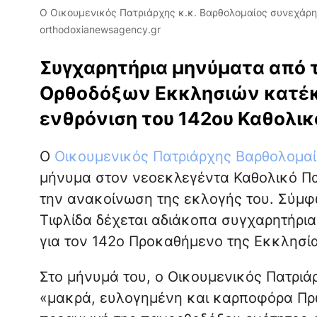
Ο Οικουμενικός Πατριάρχης κ.κ. Βαρθολομαίος συνεχάρη τ
orthodoxianewsagency.gr
Συγχαρητήρια μηνύματα από 
Ορθοδόξων Εκκλησιών κατέκλ
ενθρόνιση του 142ου Καθολικ
Ο
Οικουμενικός Πατριάρχης Βαρθολομαί
μήνυμα στον νεοεκλεγέντα Καθολικό Πατ
την ανακοίνωση της εκλογής του. Σύμ
Τιφλίδα δέχεται αδιάκοπα συγχαρητήρι
για τον 142ο Προκαθήμενο της Εκκλησία
Στο μήνυμά του, ο Οικουμενικός Πατριά
«μακρά, ευλογημένη και καρποφόρα Πρω