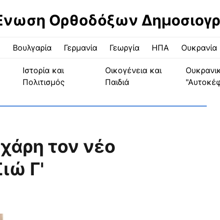
Ένωση Ορθοδόξων Δημοσιογ
ς
Βουλγαρία
Γερμανία
Γεωργία
ΗΠΑ
Ουκρανία
Ιστορία και
Οικογένεια και
Ουκρανι
Πολιτισμός
Παιδιά
"Αυτοκέ
χάρη τον νέο
ιώ Γ'