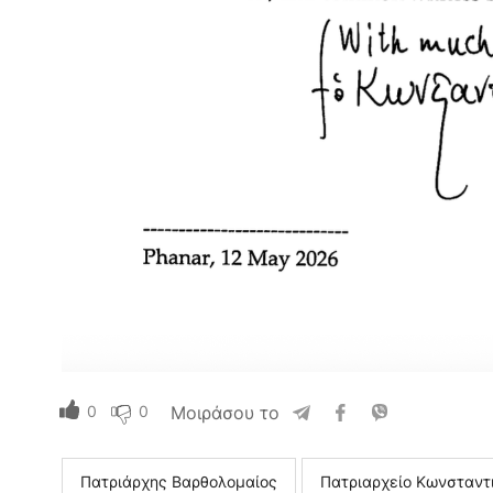
0
0
Μοιράσου το
Πατριάρχης Βαρθολομαίος
Πατριαρχείο Κωνσταντ