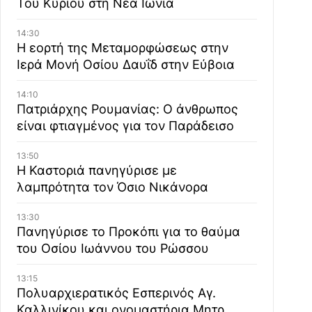
Του Κυρίου στη Νέα Ιωνία
14:30
Η εορτή της Μεταμορφώσεως στην
Ιερά Μονή Οσίου Δαυΐδ στην Εύβοια
14:10
Πατριάρχης Ρουμανίας: Ο άνθρωπος
είναι φτιαγμένος για τον Παράδεισο
13:50
Η Καστοριά πανηγύρισε με
λαμπρότητα τον Όσιο Νικάνορα
13:30
Πανηγύρισε το Προκόπι για το θαύμα
του Οσίου Ιωάννου του Ρώσσου
13:15
Πολυαρχιερατικός Εσπερινός Αγ.
Καλλινίκου και ονομαστήρια Μητρ.