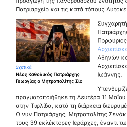
προαγωγή της πανορθοδόξου ενότητος σ
Πατριαρχείο και τις κατά τόπους Αυτοκ
Συγχαρητή
Πατριάρχη
Πορφύριος
Αρχιεπίσκ
Αθηνών κα
Αρχιεπίσκ
Σχετικά
Ιωάννης.
Νέος Καθολικός Πατριάρχης
Γεωργίας ο Μητροπολίτης Σίο
Υπενθυμίζε
πραγματοποιήθηκε τη Δευτέρα 11 Μαΐου 
στην Τιφλίδα, κατά τη διάρκεια διευρυμ
Ο νυν Πατριάρχης, Μητροπολίτης Σενάκ
τους 39 εκλέκτορες Ιεράρχες, έναντι τω