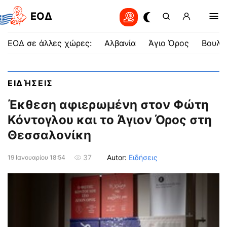
EOΔ
ΕΟΔ σε άλλες χώρες:
Αλβανία
Άγιο Όρος
Βουλγ
ΕΙΔΉΣΕΙΣ
Έκθεση αφιερωμένη στον Φώτη
Κόντογλου και το Άγιον Όρος στη
Θεσσαλονίκη
Autor:
Ειδήσεις
37
19 Ιανουαρίου 18:54