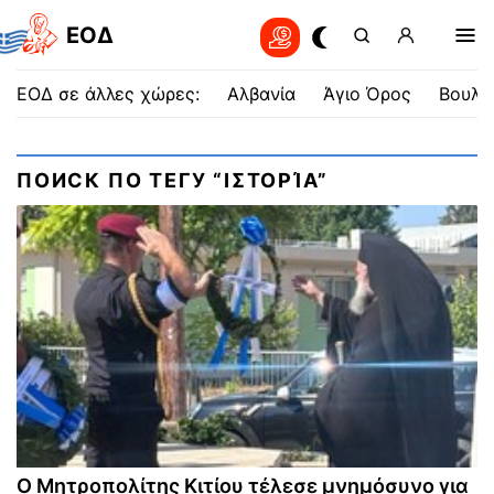
EOΔ
ΕΟΔ σε άλλες χώρες:
Αλβανία
Άγιο Όρος
Βουλγ
ПОИСК ПО ТЕГУ “ΙΣΤΟΡΊΑ”
Ο Μητροπολίτης Κιτίου τέλεσε μνημόσυνο για