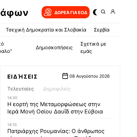
ράφων
ΔΩΡΕΆ ΓΙΑ EOΔ
Τσεχική Δημοκρατία και Σλοβακία
Σερβία
κό
Σχετικά με
Δημοσκοπήσεις
φαλο"
εμάς
ΕΙΔΉΣΕΙΣ
08 Αυγούστου 2026
Τελευταίες
Δημοφιλείς
14:30
Η εορτή της Μεταμορφώσεως στην
Ιερά Μονή Οσίου Δαυΐδ στην Εύβοια
14:10
Πατριάρχης Ρουμανίας: Ο άνθρωπος