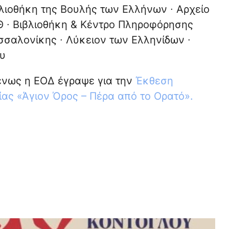
βλιοθήκη της Βουλής των Ελλήνων ∙ Αρχείο
Θ ∙ Βιβλιοθήκη & Κέντρο Πληροφόρησης
σσαλονίκης ∙ Λύκειον των Ελληνίδων ∙
υ
νως η ΕΟΔ έγραψε για την
Έκθεση
ας «Άγιον Όρος – Πέρα από το Ορατό».