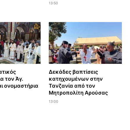
13:50
ατικός
Δεκάδες βαπτίσεις
α τον Άγ.
κατηχουμένων στην
αι ονομαστήρια
Τανζανία από τον
Μητροπολίτη Αρούσας
13:00