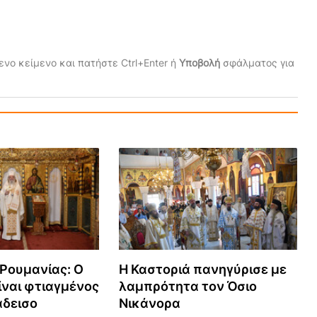
νο κείμενο και πατήστε Ctrl+Enter ή
Υποβολή
σφάλματος για
Ρουμανίας: Ο
Η Καστοριά πανηγύρισε με
ναι φτιαγμένος
λαμπρότητα τον Όσιο
άδεισο
Νικάνορα