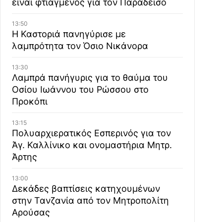
είναι φτιαγμένος για τον Παράδεισο
13:50
Η Καστοριά πανηγύρισε με
λαμπρότητα τον Όσιο Νικάνορα
13:30
Λαμπρά πανήγυρις για το θαύμα του
Οσίου Ιωάννου του Ρώσσου στο
Προκόπι
13:15
Πολυαρχιερατικός Εσπερινός για τον
Άγ. Καλλίνικο και ονομαστήρια Μητρ.
Άρτης
13:00
Δεκάδες βαπτίσεις κατηχουμένων
στην Τανζανία από τον Μητροπολίτη
Αρούσας