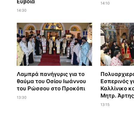
Εύβοια
14:10
14:30
Λαμπρά πανήγυρις για το
Πολυαρχιερ
θαύμα του Οσίου Ιωάννου
Εσπερινός γι
του Ρώσσου στο Προκόπι
Καλλίνικο κ
Μητρ. Άρτης
13:30
13:15