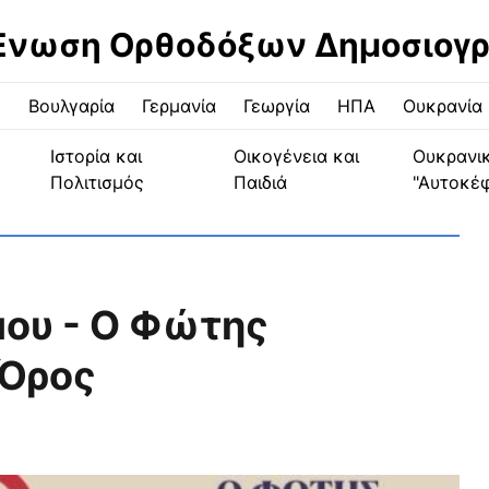
Ένωση Ορθοδόξων Δημοσιογ
ς
Βουλγαρία
Γερμανία
Γεωργία
ΗΠΑ
Ουκρανία
Ιστορία και
Οικογένεια και
Ουκρανι
Πολιτισμός
Παιδιά
"Αυτοκέ
μου - Ο Φώτης
 Όρος