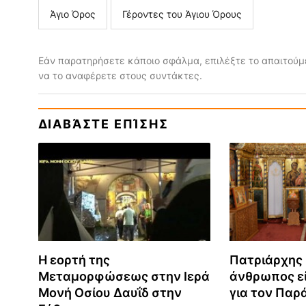
Άγιο Όρος
Γέροντες του Άγιου Όρους
Εάν παρατηρήσετε κάποιο σφάλμα, επιλέξτε το απαιτούμε
να το αναφέρετε στους συντάκτες.
ΔΙΑΒΆΣΤΕ ΕΠΊΣΗΣ
Η εορτή της
Πατριάρχης 
Μεταμορφώσεως στην Ιερά
άνθρωπος εί
Μονή Οσίου Δαυΐδ στην
για τον Παρ