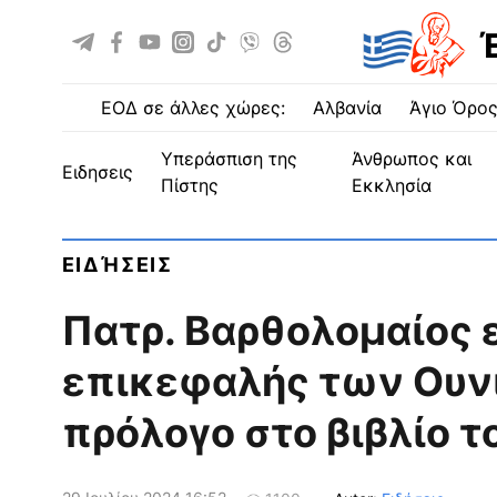
ΕΟΔ σε άλλες χώρες:
Αλβανία
Άγιο Όρο
Υπεράσπιση της
Άνθρωπος και
ειδησεις
Πίστης
Εκκλησία
ΕΙΔΉΣΕΙΣ
Πατρ. Βαρθολομαίος 
επικεφαλής των Ουν
πρόλογο στο βιβλίο τ