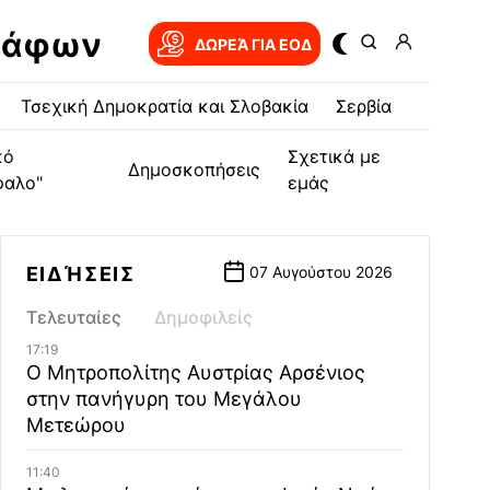
ράφων
ΔΩΡΕΆ ΓΙΑ EOΔ
Τσεχική Δημοκρατία και Σλοβακία
Σερβία
κό
Σχετικά με
Δημοσκοπήσεις
φαλο"
εμάς
ΕΙΔΉΣΕΙΣ
07 Αυγούστου 2026
Τελευταίες
Δημοφιλείς
17:19
Ο Μητροπολίτης Αυστρίας Αρσένιος
στην πανήγυρη του Μεγάλου
Μετεώρου
11:40