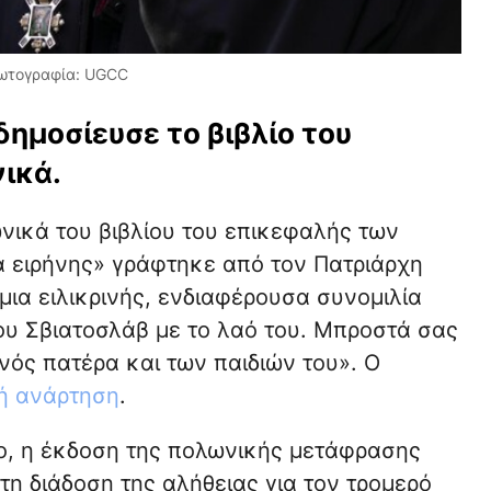
Φωτογραφία: UGCC
ημοσίευσε το βιβλίο του
ικά.
νικά του βιβλίου του επικεφαλής των
ειρήνης» γράφτηκε από τον Πατριάρχη
«μια ειλικρινής, ενδιαφέρουσα συνομιλία
υ Σβιατοσλάβ με το λαό του. Μπροστά σας
νός πατέρα και των παιδιών του». Ο
κή ανάρτηση
.
ο, η έκδοση της πολωνικής μετάφρασης
τη διάδοση της αλήθειας για τον τρομερό