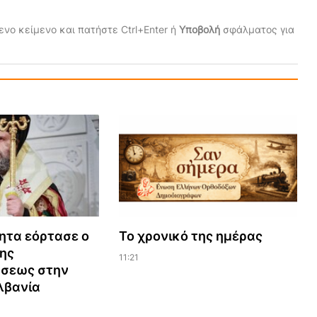
νο κείμενο και πατήστε Ctrl+Enter ή
Υποβολή
σφάλματος για
ητα εόρτασε ο
Το χρονικό της ημέρας
της
11:21
σεως στην
λβανία