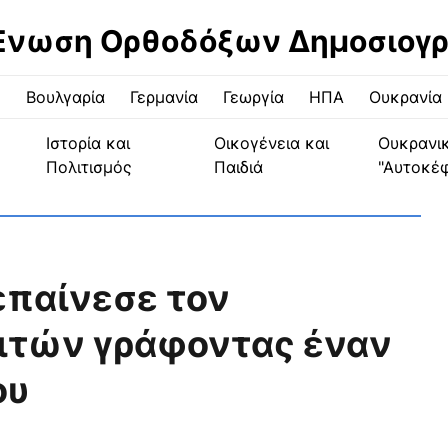
Ένωση Ορθοδόξων Δημοσιογ
ς
Βουλγαρία
Γερμανία
Γεωργία
ΗΠΑ
Ουκρανία
Ιστορία και
Οικογένεια και
Ουκρανι
Πολιτισμός
Παιδιά
"Αυτοκέ
επαίνεσε τον
ιτών γράφοντας έναν
ου