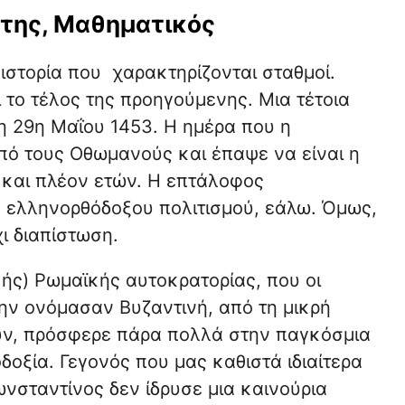
της, Μαθηματικός
στορία που χαρακτηρίζονται σταθμοί.
 το τέλος της προηγούμενης. Μια τέτοια
 η 29η Μαΐου 1453. Η ημέρα που η
ό τους Οθωμανούς και έπαψε να είναι η
 και πλέον ετών. Η επτάλοφος
υ ελληνορθόδοξου πολιτισμού, εάλω. Όμως,
χι διαπίστωση.
ής) Ρωμαϊκής αυτοκρατορίας, που οι
ην ονόμασαν Βυζαντινή, από τη μικρή
ουν, πρόσφερε πάρα πολλά στην παγκόσμια
δοξία. Γεγονός που μας καθιστά ιδιαίτερα
νσταντίνος δεν ίδρυσε μια καινούρια