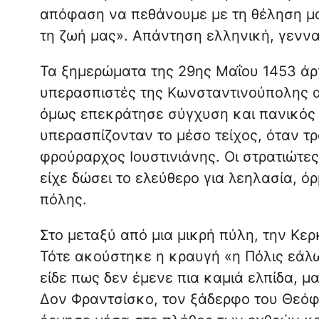
απόφαση να πεθάνουμε με τη θέληση μας
τη ζωή μας». Απάντηση ελληνική, γενναία
Τα ξημερώματα της 29ης Μαΐου 1453 άρ
υπερασπιστές της Κωνσταντινούπολης α
όμως επεκράτησε σύγχυση και πανικός 
υπερασπίζονταν το μέσο τείχος, όταν τ
φρούραρχος Ιουστινιάνης. Οι στρατιώτε
είχε δώσει το ελεύθερο για λεηλασία, 
πόλης.
Στο μεταξύ από μια μικρή πύλη, την Κερ
Τότε ακούστηκε η κραυγή «η Πόλις εάλω
είδε πως δεν έμενε πια καμιά ελπίδα, μα
Δον Φραντσίσκο, τον ξάδερφο του Θεόφ