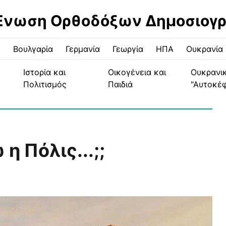
Ένωση Ορθοδόξων Δημοσιογ
ς
Βουλγαρία
Γερμανία
Γεωργία
ΗΠΑ
Ουκρανία
Ιστορία και
Οικογένεια και
Ουκρανι
Πολιτισμός
Παιδιά
"Αυτοκέ
η Πόλις...;;