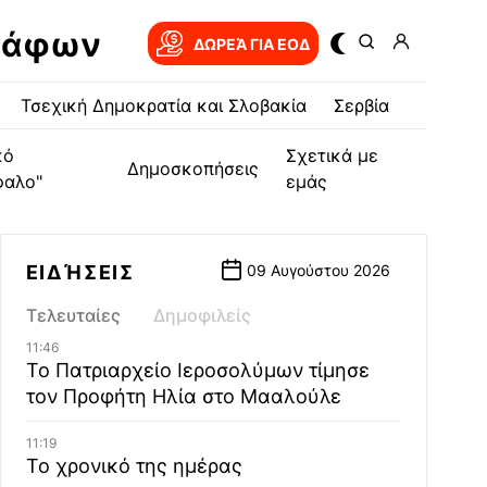
ράφων
ΔΩΡΕΆ ΓΙΑ EOΔ
Τσεχική Δημοκρατία και Σλοβακία
Σερβία
κό
Σχετικά με
Δημοσκοπήσεις
φαλο"
εμάς
ΕΙΔΉΣΕΙΣ
09 Αυγούστου 2026
Τελευταίες
Δημοφιλείς
11:46
Το Πατριαρχείο Ιεροσολύμων τίμησε
τον Προφήτη Ηλία στο Μααλούλε
11:19
Το χρονικό της ημέρας