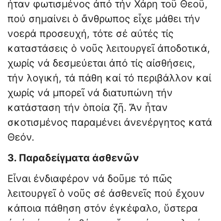
ἦταν φωτισμένος ἀπό τήν Χάρη τοῦ Θεοῦ,
πού σημαίνει ὁ ἄνθρωπος εἶχε μάθει τήν
νοερά προσευχή, τότε σέ αὐτές τίς
καταστάσεις ὁ νοῦς λειτουργεῖ ἀποδοτικά,
χωρίς νά δεσμεύεται ἀπό τίς αἰσθήσεις,
τήν λογική, τά πάθη καί τό περιβάλλον καί
χωρίς νά μπορεῖ νά διατυπώνη τήν
κατάσταση τήν ὁποία ζῆ. Ἄν ἦταν
σκοτισμένος παραμένει ἀνενέργητος κατά
Θεόν.
3. Παραδείγματα ἀσθενῶν
Εἶναι ἐνδιαφέρον νά δοῦμε τό πῶς
λειτουργεῖ ὁ νοῦς σέ ἀσθενεῖς πού ἔχουν
κάποια πάθηση στόν ἐγκέφαλο, ὕστερα