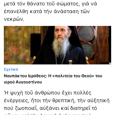
μετά τόν θάνατο τοῦ σώματος, γιά νά
ἐπανέλθη κατά τήν ἀνάσταση τῶν
νεκρῶν.
Σχετικά
Ναυπάκτου Ιερόθεος: Η «πολιτεία του Θεού» του
ιερού Αυγουστίνου
Ἡ ψυχή τοῦ ἀνθρώπου ἔχει πολλές
ἐνέργειες, ἤτοι τήν θρεπτική, τήν αὐξητική
πού ζωοποιεῖ, αὐξάνει καί διατηρεῖ τό