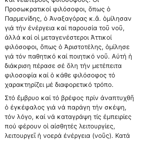
Προσωκρατικοί φιλόσοφοι, ὅπως ὁ
Παρμενίδης, ὁ Ἀναξαγόρας κ.ἄ. ὁμίλησαν
γιά τήν ἐνέργεια καί παρουσία τοῦ νοῦ,
ἀλλά καί οἱ μεταγενέστεροι Ἀττικοί
φιλόσοφοι, ὅπως ὁ Ἀριστοτέλης, ὁμίλησε
γιά τόν παθητικό καί ποιητικό νοῦ. Αὐτή ἡ
διάκριση πέρασε σέ ὅλη τήν μετέπειτα
φιλοσοφία καί ὁ κάθε φιλόσοφος τό
χαρακτηρίζει μέ διαφορετικό τρόπο.
Στό ἔμβρυο καί τό βρέφος πρίν ἀναπτυχθῆ
ὁ ἐγκέφαλος γιά νά παράγη τήν σκέψη,
τόν λόγο, καί νά καταγράψη τίς ἐμπειρίες
πού φέρουν οἱ αἰσθητές λειτουργίες,
λειτουργεῖ ἡ νοερά ἐνέργεια (νοῦς). Κατά