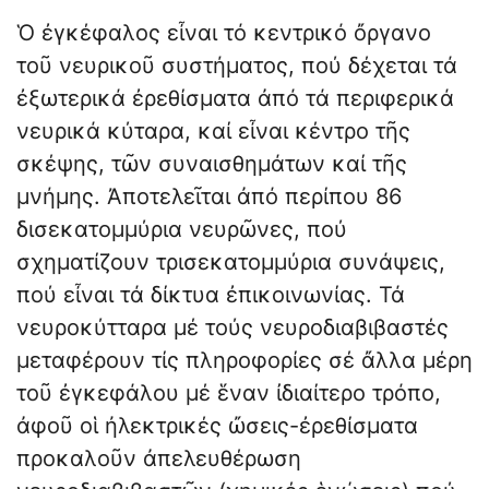
Ὁ ἐγκέφαλος εἶναι τό κεντρικό ὄργανο
τοῦ νευρικοῦ συστήματος, πού δέχεται τά
ἐξωτερικά ἐρεθίσματα ἀπό τά περιφερικά
νευρικά κύταρα, καί εἶναι κέντρο τῆς
σκέψης, τῶν συναισθημάτων καί τῆς
μνήμης. Ἀποτελεῖται ἀπό περίπου 86
δισεκατομμύρια νευρῶνες, πού
σχηματίζουν τρισεκατομμύρια συνάψεις,
πού εἶναι τά δίκτυα ἐπικοινωνίας. Τά
νευροκύτταρα μέ τούς νευροδιαβιβαστές
μεταφέρουν τίς πληροφορίες σέ ἄλλα μέρη
τοῦ ἐγκεφάλου μέ ἕναν ἰδιαίτερο τρόπο,
ἀφοῦ οἱ ἠλεκτρικές ὤσεις-ἐρεθίσματα
προκαλοῦν ἀπελευθέρωση