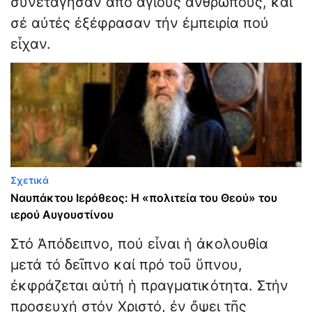
συνετάγησαν ἀπό ἁγίους ἀνθρώπους, καί
σέ αὐτές ἐξέφρασαν τήν ἐμπειρία πού
εἶχαν.
Σχετικά
Ναυπάκτου Ιερόθεος: Η «πολιτεία του Θεού» του
ιερού Αυγουστίνου
Στό Ἀπόδειπνο, πού εἶναι ἡ ἀκολουθία
μετά τό δεῖπνο καί πρό τοῦ ὕπνου,
ἐκφράζεται αὐτή ἡ πραγματικότητα. Στήν
προσευχή στόν Χριστό, ἐν ὄψει τῆς