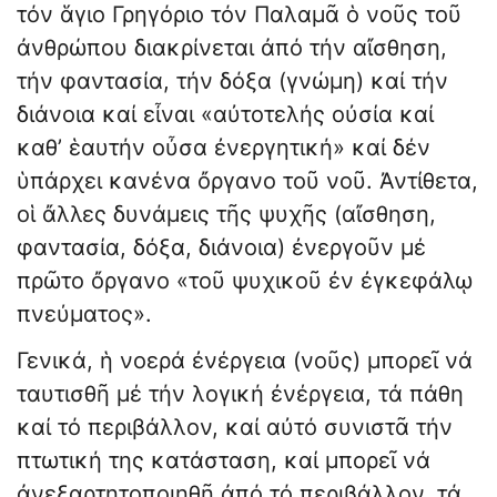
τόν ἅγιο Γρηγόριο τόν Παλαμᾶ ὁ νοῦς τοῦ
ἀνθρώπου διακρίνεται ἀπό τήν αἴσθηση,
τήν φαντασία, τήν δόξα (γνώμη) καί τήν
διάνοια καί εἶναι «αὐτοτελής οὐσία καί
καθ’ ἑαυτήν οὖσα ἐνεργητική» καί δέν
ὑπάρχει κανένα ὄργανο τοῦ νοῦ. Ἀντίθετα,
οἱ ἄλλες δυνάμεις τῆς ψυχῆς (αἴσθηση,
φαντασία, δόξα, διάνοια) ἐνεργοῦν μέ
πρῶτο ὄργανο «τοῦ ψυχικοῦ ἐν ἐγκεφάλῳ
πνεύματος».
Γενικά, ἡ νοερά ἐνέργεια (νοῦς) μπορεῖ νά
ταυτισθῆ μέ τήν λογική ἐνέργεια, τά πάθη
καί τό περιβάλλον, καί αὐτό συνιστᾶ τήν
πτωτική της κατάσταση, καί μπορεῖ νά
ἀνεξαρτητοποιηθῆ ἀπό τό περιβάλλον, τά