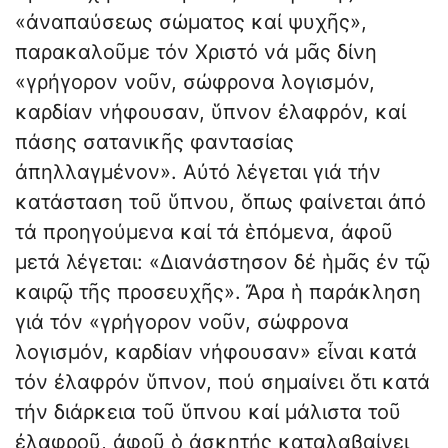
«ἀναπαύσεως σώματος καί ψυχῆς»,
παρακαλοῦμε τόν Χριστό νά μᾶς δίνη
«γρήγορον νοῦν, σώφρονα λογισμόν,
καρδίαν νήφουσαν, ὕπνον ἐλαφρόν, καί
πάσης σατανικῆς φαντασίας
ἀπηλλαγμένον». Αὐτό λέγεται γιά τήν
κατάσταση τοῦ ὕπνου, ὅπως φαίνεται ἀπό
τά προηγούμενα καί τά ἑπόμενα, ἀφοῦ
μετά λέγεται: «Διανάστησον δέ ἡμᾶς ἐν τῷ
καιρῷ τῆς προσευχῆς». Ἄρα ἡ παράκληση
γιά τόν «γρήγορον νοῦν, σώφρονα
λογισμόν, καρδίαν νήφουσαν» εἶναι κατά
τόν ἐλαφρόν ὕπνον, πού σημαίνει ὅτι κατά
τήν διάρκεια τοῦ ὕπνου καί μάλιστα τοῦ
ἐλαφροῦ, ἀφοῦ ὁ ἀσκητής καταλαβαίνει