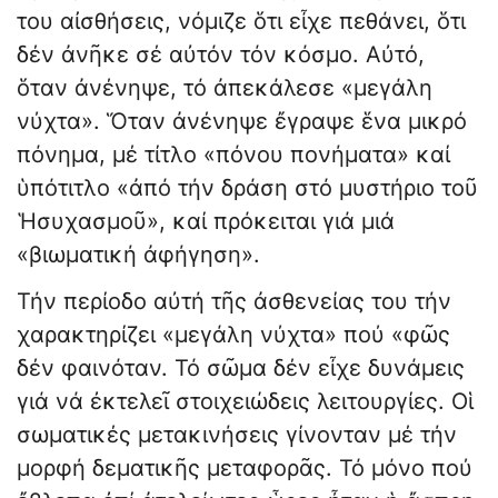
του αἰσθήσεις, νόμιζε ὅτι εἶχε πεθάνει, ὅτι
δέν ἀνῆκε σέ αὐτόν τόν κόσμο. Αὐτό,
ὅταν ἀνένηψε, τό ἀπεκάλεσε «μεγάλη
νύχτα». Ὅταν ἀνένηψε ἔγραψε ἕνα μικρό
πόνημα, μέ τίτλο «πόνου πονήματα» καί
ὑπότιτλο «ἀπό τήν δράση στό μυστήριο τοῦ
Ἡσυχασμοῦ», καί πρόκειται γιά μιά
«βιωματική ἀφήγηση».
Τήν περίοδο αὐτή τῆς ἀσθενείας του τήν
χαρακτηρίζει «μεγάλη νύχτα» πού «φῶς
δέν φαινόταν. Τό σῶμα δέν εἶχε δυνάμεις
γιά νά ἐκτελεῖ στοιχειώδεις λειτουργίες. Οἱ
σωματικές μετακινήσεις γίνονταν μέ τήν
μορφή δεματικῆς μεταφορᾶς. Τό μόνο πού