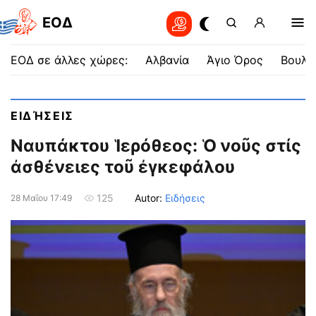
EOΔ
ΕΟΔ σε άλλες χώρες:
Αλβανία
Άγιο Όρος
Βουλγ
ΕΙΔΉΣΕΙΣ
Ναυπάκτου Ἱερόθεος: Ὁ νοῦς στίς
ἀσθένειες τοῦ ἐγκεφάλου
Autor:
Ειδήσεις
125
28 Μαΐου 17:49