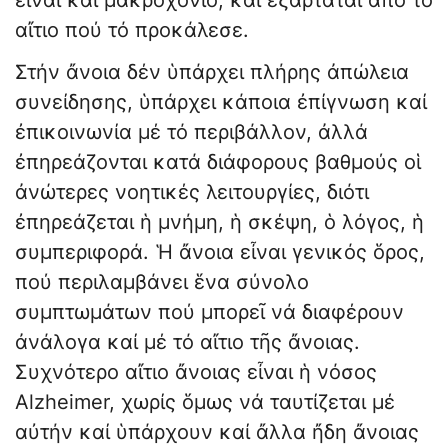
εἶναι καί μακροχόνιο, καί ἐξαρτᾶται ἀπό τό
αἴτιο πού τό προκάλεσε.
Στήν ἄνοια δέν ὑπάρχει πλήρης ἀπώλεια
συνείδησης, ὑπάρχει κάποια ἐπίγνωση καί
ἐπικοινωνία μέ τό περιβάλλον, ἀλλά
ἐπηρεάζονται κατά διάφορους βαθμούς οἱ
ἀνώτερες νοητικές λειτουργίες, διότι
ἐπηρεάζεται ἡ μνήμη, ἡ σκέψη, ὁ λόγος, ἡ
συμπεριφορά. Ἡ ἄνοια εἶναι γενικός ὅρος,
πού περιλαμβάνει ἕνα σύνολο
συμπτωμάτων πού μπορεῖ νά διαφέρουν
ἀνάλογα καί μέ τό αἴτιο τῆς ἄνοιας.
Συχνότερο αἴτιο ἄνοιας εἶναι ἡ νόσος
Alzheimer, χωρίς ὅμως νά ταυτίζεται μέ
αὐτήν καί ὑπάρχουν καί ἄλλα ἤδη ἄνοιας