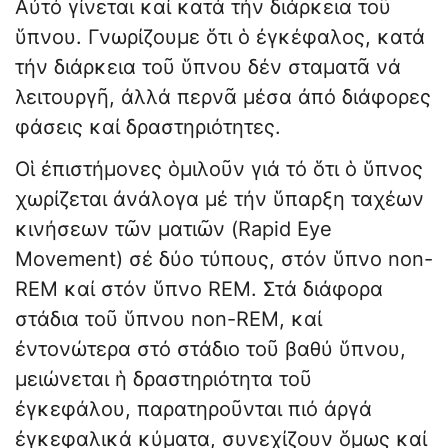
Αὐτό γίνεται καί κατά τήν διάρκεια τοῦ
ὕπνου. Γνωρίζουμε ὅτι ὁ ἐγκέφαλος, κατά
τήν διάρκεια τοῦ ὕπνου δέν σταματᾶ νά
λειτουργῆ, ἀλλά περνᾶ μέσα ἀπό διάφορες
φάσεις καί δραστηριότητες.
Οἱ ἐπιστήμονες ὁμιλοῦν γιά τό ὅτι ὁ ὕπνος
χωρίζεται ἀνάλογα μέ τήν ὕπαρξη ταχέων
κινήσεων τῶν ματιῶν (Rapid Eye
Movement) σέ δύο τύπους, στόν ὕπνο non-
REM καί στόν ὕπνο REM. Στά διάφορα
στάδια τοῦ ὕπνου non-REM, καί
ἐντονώτερα στό στάδιο τοῦ βαθύ ὕπνου,
μειώνεται ἡ δραστηριότητα τοῦ
ἐγκεφάλου, παρατηροῦνται πιό ἀργά
ἐγκεφαλικά κύματα, συνεχίζουν ὅμως καί