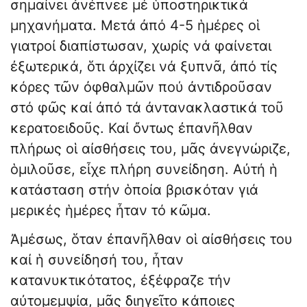
σημαίνει ἀνέπνεε μέ ὑποστηρικτικά
μηχανήματα. Μετά ἀπό 4-5 ἡμέρες οἱ
γιατροί διαπίστωσαν, χωρίς νά φαίνεται
ἐξωτερικά, ὅτι ἀρχίζει νά ξυπνᾶ, ἀπό τίς
κόρες τῶν ὀφθαλμῶν πού ἀντιδροῦσαν
στό φῶς καί ἀπό τά ἀντανακλαστικά τοῦ
κερατοειδοῦς. Καί ὄντως ἐπανῆλθαν
πλήρως οἱ αἰσθήσεις του, μᾶς ἀνεγνώριζε,
ὁμιλοῦσε, εἶχε πλήρη συνείδηση. Αὐτή ἡ
κατάσταση στήν ὁποία βρισκόταν γιά
μερικές ἡμέρες ἦταν τό κῶμα.
Ἀμέσως, ὅταν ἐπανῆλθαν οἱ αἰσθήσεις του
καί ἡ συνείδησή του, ἦταν
κατανυκτικότατος, ἐξέφραζε τήν
αὐτομεμψία, μᾶς διηγεῖτο κάποιες