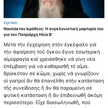
Σχετικά
Ναυπάκτου Ιερόθεος: Η συγκλονιστική μαρτυρία του
για τον Πατριάρχη Ηλία Β'
Μετά τήν ἐγχείρηση στόν ἐγκέφαλο γιά
τήν ἀφαίρεση τοῦ ὄγκου ἔγινε ἐσωτερική
αἱμορραγία καί χρειάσθηκε νά γίνη νέα
ἐπέμβαση γιά νά καθαρισθῆ τό αἷμα.
Βρισκόταν σέ κῶμα, χωρίς νά γνωρίζουν
οἱ γιατροί ἄν θά ἐπανέλθη στήν κατάσταση
τῆς συνείδησης ἤ ἄν θά παραμείνη σέ
φυτική κατάσταση ἤ ἄν ἐπιδεινωθῆ ἀκόμη
περισσότερο. Εἶχε διασωληνωθῆ, πού