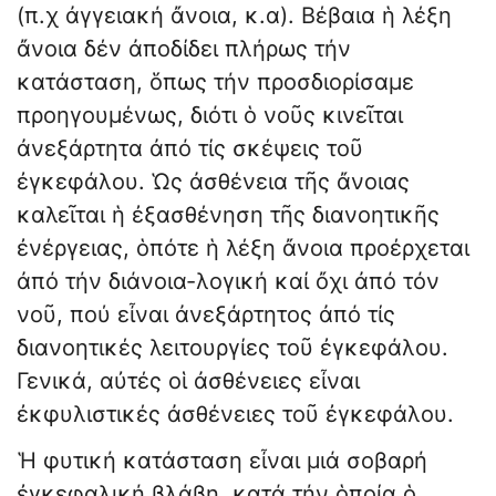
(π.χ ἀγγειακή ἄνοια, κ.α). Βέβαια ἡ λέξη
ἄνοια δέν ἀποδίδει πλήρως τήν
κατάσταση, ὅπως τήν προσδιορίσαμε
προηγουμένως, διότι ὁ νοῦς κινεῖται
ἀνεξάρτητα ἀπό τίς σκέψεις τοῦ
ἐγκεφάλου. Ὡς ἀσθένεια τῆς ἄνοιας
καλεῖται ἡ ἐξασθένηση τῆς διανοητικῆς
ἐνέργειας, ὁπότε ἡ λέξη ἄνοια προέρχεται
ἀπό τήν διάνοια-λογική καί ὄχι ἀπό τόν
νοῦ, πού εἶναι ἀνεξάρτητος ἀπό τίς
διανοητικές λειτουργίες τοῦ ἐγκεφάλου.
Γενικά, αὐτές οἱ ἀσθένειες εἶναι
ἐκφυλιστικές ἀσθένειες τοῦ ἐγκεφάλου.
Ἡ φυτική κατάσταση εἶναι μιά σοβαρή
ἐγκεφαλική βλάβη, κατά τήν ὁποία ὁ