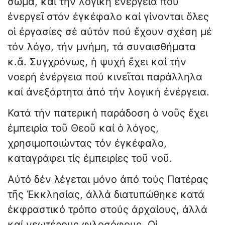
σῶμα, καί τήν λογική ἐνέργεια πού
ἐνεργεῖ στόν ἐγκέφαλο καί γίνονται ὅλες
οἱ ἐργασίες σέ αὐτόν πού ἔχουν σχέση μέ
τόν λόγο, τήν μνήμη, τά συναισθήματα
κ.ἄ. Συγχρόνως, ἡ ψυχή ἔχει καί τήν
νοερή ἐνέργεια πού κινεῖται παράλληλα
καί ἀνεξάρτητα ἀπό τήν λογική ἐνέργεια.
Κατά τήν πατερική παράδοση ὁ νοῦς ἔχει
ἐμπειρία τοῦ Θεοῦ καί ὁ λόγος,
χρησιμοποιώντας τόν ἐγκέφαλο,
καταγράφει τίς ἐμπειρίες τοῦ νοῦ.
Αὐτό δέν λέγεται μόνο ἀπό τούς Πατέρας
τῆς Ἐκκλησίας, ἀλλά διατυπώθηκε κατά
ἐκφραστικό τρόπο στούς ἀρχαίους, ἀλλά
καί νεωτέρους φιλοσόφους. Οἱ