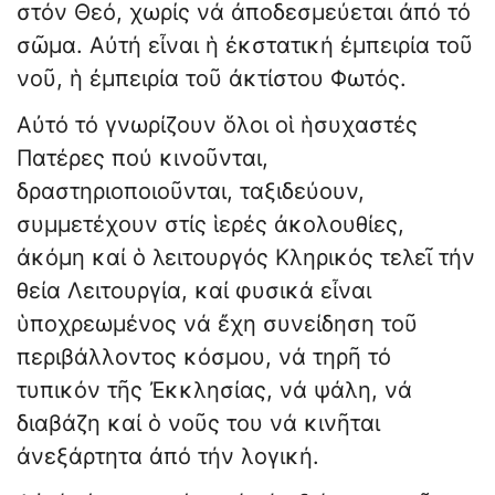
στόν Θεό, χωρίς νά ἀποδεσμεύεται ἀπό τό
σῶμα. Αὐτή εἶναι ἡ ἐκστατική ἐμπειρία τοῦ
νοῦ, ἡ ἐμπειρία τοῦ ἀκτίστου Φωτός.
Αὐτό τό γνωρίζουν ὅλοι οἱ ἡσυχαστές
Πατέρες πού κινοῦνται,
δραστηριοποιοῦνται, ταξιδεύουν,
συμμετέχουν στίς ἱερές ἀκολουθίες,
ἀκόμη καί ὁ λειτουργός Κληρικός τελεῖ τήν
θεία Λειτουργία, καί φυσικά εἶναι
ὑποχρεωμένος νά ἔχη συνείδηση τοῦ
περιβάλλοντος κόσμου, νά τηρῆ τό
τυπικόν τῆς Ἐκκλησίας, νά ψάλη, νά
διαβάζη καί ὁ νοῦς του νά κινῆται
ἀνεξάρτητα ἀπό τήν λογική.