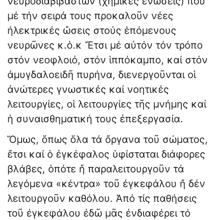
νευροδιαβιβαστῶν (χημικές ἑνώσεις) πού
μέ τήν σειρά τους προκαλοῦν νέες
ἠλεκτρικές ὤσεις στούς ἑπόμενους
νευρῶνες κ.ὁ.κ Ἔτσι μέ αὐτόν τόν τρόπο
στόν νεοφλοιό, στόν ἱππόκαμπο, καί στόν
ἀμυγδαλοειδῆ πυρήνα, διενεργοῦνται οἱ
ἀνώτερες γνωστικές καί νοητικές
λειτουργίες, οἱ λειτουργίες τῆς μνήμης καί
ἡ συναισθηματική τους ἐπεξεργασία.
Ὅμως, ὅπως ὅλα τά ὄργανα τοῦ σώματος,
ἔτσι καί ὁ ἐγκέφαλος ὑφίσταται διάφορες
βλάβες, ὁπότε ἤ παραλειτουργοῦν τά
λεγόμενα «κέντρα» τοῦ ἐγκεφάλου ἤ δέν
λειτουργοῦν καθόλου. Ἀπό τίς παθήσεις
τοῦ ἐγκεφάλου ἐδῶ μᾶς ἐνδιαφέρει τό