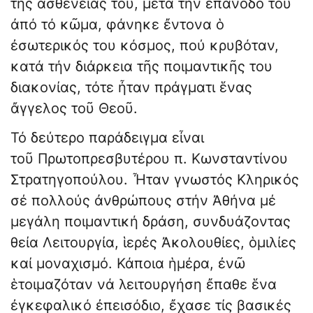
τῆς ἀσθενείας του, μετά τήν ἐπάνοδό του
ἀπό τό κῶμα, φάνηκε ἔντονα ὁ
ἐσωτερικός του κόσμος, πού κρυβόταν,
κατά τήν διάρκεια τῆς ποιμαντικῆς του
διακονίας, τότε ἦταν πράγματι ἕνας
ἄγγελος τοῦ Θεοῦ.
Τό δεύτερο παράδειγμα εἶναι
τοῦ Πρωτοπρεσβυτέρου π. Κωνσταντίνου
Στρατηγοπούλου. Ἦταν γνωστός Κληρικός
σέ πολλούς ἀνθρώπους στήν Ἀθήνα μέ
μεγάλη ποιμαντική δράση, συνδυάζοντας
θεία Λειτουργία, ἱερές Ἀκολουθίες, ὁμιλίες
καί μοναχισμό. Κάποια ἡμέρα, ἐνῶ
ἑτοιμαζόταν νά λειτουργήση ἔπαθε ἕνα
ἐγκεφαλικό ἐπεισόδιο, ἔχασε τίς βασικές