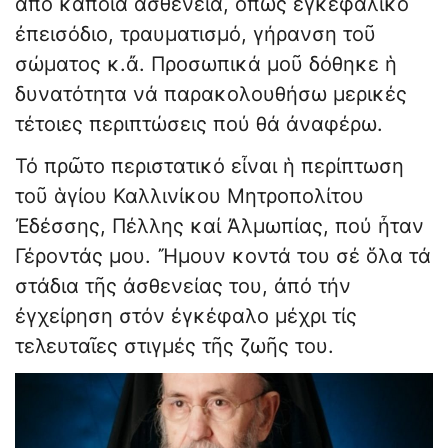
ἀπό κάποια ἀσθένεια, ὅπως ἐγκεφαλικό
ἐπεισόδιο, τραυματισμό, γήρανση τοῦ
σώματος κ.ἄ. Προσωπικά μοῦ δόθηκε ἡ
δυνατότητα νά παρακολουθήσω μερικές
τέτοιες περιπτώσεις πού θά ἀναφέρω.
Τό πρῶτο περιστατικό εἶναι ἡ περίπτωση
τοῦ ἁγίου Καλλινίκου Μητροπολίτου
Ἐδέσσης, Πέλλης καί Ἀλμωπίας, πού ἦταν
Γέροντάς μου. Ἤμουν κοντά του σέ ὅλα τά
στάδια τῆς ἀσθενείας του, ἀπό τήν
ἐγχείρηση στόν ἐγκέφαλο μέχρι τίς
τελευταῖες στιγμές τῆς ζωῆς του.