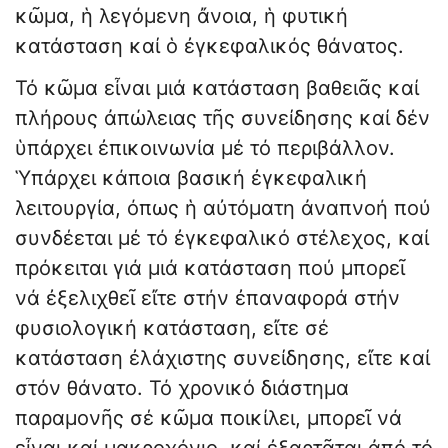
κῶμα, ἡ λεγόμενη ἄνοια, ἡ φυτική
κατάσταση καί ὁ ἐγκεφαλικός θάνατος.
Τό κῶμα εἶναι μιά κατάσταση βαθειᾶς καί
πλήρους ἀπώλειας τῆς συνείδησης καί δέν
ὑπάρχει ἐπικοινωνία μέ τό περιβάλλον.
Ὑπάρχει κάποια βασική ἐγκεφαλική
λειτουργία, όπως ἡ αὐτόματη ἀναπνοή πού
συνδέεται μέ τό ἐγκεφαλικό στέλεχος, καί
πρόκειται γιά μιά κατάσταση πού μπορεῖ
νά ἐξελιχθεῖ εἴτε στήν ἐπαναφορά στήν
φυσιολογική κατάσταση, εἴτε σέ
κατάσταση ἐλάχιστης συνείδησης, εἴτε καί
στόν θάνατο. Τό χρονικό διάστημα
παραμονῆς σέ κῶμα ποικίλει, μπορεῖ νά