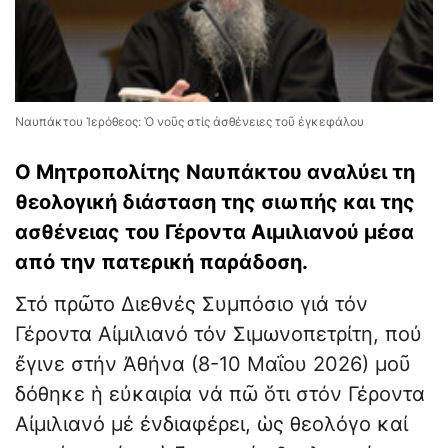
Ναυπάκτου Ἱερόθεος: Ὁ νοῦς στίς ἀσθένειες τοῦ ἐγκεφάλου
Ο Μητροπολίτης Ναυπάκτου αναλύει τη
θεολογική διάσταση της σιωπής και της
ασθένειας του Γέροντα Αιμιλιανού μέσα
από την πατερική παράδοση.
Στό πρῶτο Διεθνές Συμπόσιο γιά τόν
Γέροντα Αἰμιλιανό τόν Σιμωνοπετρίτη, πού
ἔγινε στήν Ἀθήνα (8-10 Μαΐου 2026) μοῦ
δόθηκε ἡ εὐκαιρία νά πῶ ὅτι στόν Γέροντα
Αἰμιλιανό μέ ἐνδιαφέρει, ὡς θεολόγο καί