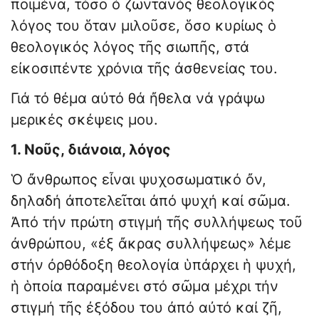
ποιμένα, τόσο ὁ ζωντανός θεολογικός
λόγος του ὅταν μιλοῦσε, ὅσο κυρίως ὁ
θεολογικός λόγος τῆς σιωπῆς, στά
εἰκοσιπέντε χρόνια τῆς ἀσθενείας του.
Γιά τό θέμα αὐτό θά ἤθελα νά γράψω
μερικές σκέψεις μου.
1. Νοῦς, διάνοια, λόγος
Ὁ ἄνθρωπος εἶναι ψυχοσωματικό ὄν,
δηλαδή ἀποτελεῖται ἀπό ψυχή καί σῶμα.
Ἀπό τήν πρώτη στιγμή τῆς συλλήψεως τοῦ
ἀνθρώπου, «ἐξ ἄκρας συλλήψεως» λέμε
στήν ὀρθόδοξη θεολογία ὑπάρχει ἡ ψυχή,
ἡ ὁποία παραμένει στό σῶμα μέχρι τήν
στιγμή τῆς ἐξόδου του ἀπό αὐτό καί ζῆ,