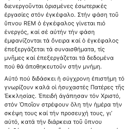
διενεργοῦνται ὁρισμένες ἐσωτερικές
ἐργασίες στόν ἐγκέφαλο. Στήν φάση τοῦ
ὕπνου REM ὁ ἐγκέφαλος γίνεται πιό
ἐνεργός, καί σέ αὐτήν τήν φάση
ἐμφανίζονται τά ὄνειρα καί ὁ ἐγκέφαλος
ἐπεξεργάζεται τά συναισθήματα, τίς
μνῆμες καί ἐπεξεργάζεται τά δεδομένα
πού θά ἀποθηκευτοῦν στήν μνήμη.
Αὐτό πού διδάσκει ἡ σύγχρονη ἐπιστήμη τό
γνωρίζουν καλά οἱ ἡσυχαστές Πατέρες τῆς
Ἐκκλησίας. Ἐπειδή ἀγάπησαν τόν Χριστό,
στόν Ὁποῖον στρέφουν ὅλη τήν ἡμέρα τήν
σκέψη τους καί τήν προσευχή τους, γι’
αὐτό, κατά τήν διάρκεια τοῦ ὕπνου