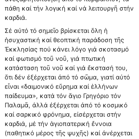
πάθη καί τήν λογική καί νά λειτουργῆ στήν
καρδιά.
Σέ αὐτό τό σημεῖο βρίσκεται ὅλη ἡ
ἡσυχαστική καί θεοπτική παράδοση τῆς
Ἐκκλησίας πού κάνει λόγο γιά σκοτασμό
καί φωτισμό τοῦ νοῦ, γιά πτωτική
κατάσταση τοῦ νοῦ καί γιά ἔκστασή του,
ὅτι δέν ἐξέρχεται ἀπό τό σῶμα, γιατί αὐτό
εἶναι «δαιμονικό εὕρημα καί ἑλλήνων
παίδευμα», κατά τόν ἅγιο Γρηγόριο τόν
Παλαμᾶ, ἀλλά ἐξέρχεται ἀπό τό κοσμικό
καί σαρκικό φρόνημα, εἰσέρχεται στήν
καρδιά, μέ τήν ἁγιοπατερική ἔννοια
(παθητικό μέρος τῆς ψυχῆς) καί ἀνέρχεται