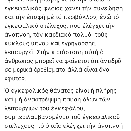
ἐγκεφαλικός φλοιός χάνει τήν συνείδηση
καί τήν ἐπαφή μέ τό περιβάλλον, ἐνῶ τό
ἐγκεφαλικό στέλεχος, πού ἐλέγχει τήν
ἀναπνοή, τόν καρδιακό παλμό, τούς
κύκλους ὕπνου καί ἐγρήγορσης,
λειτουργεῖ. Στήν κατάσταση αὐτή ὁ
ἄνθρωπος μπορεῖ νά φαίνεται ὅτι ἀντιδρᾶ
σέ μερικά ἐρεθίσματα ἀλλά εἶναι ἕνα
«φυτό».
Ὁ ἐγκεφαλικός θάνατος εἶναι ἡ πλήρης
καί μή ἀναστρέψιμη παύση ὅλων τῶν
λειτουργιῶν τοῦ ἐγκεφάλου,
συμπεριλαμβανομένου τοῦ ἐγκεφαλικοῦ
στελέχους, τό ὁποῖο ἐλέγχει τήν ἀναπνοή