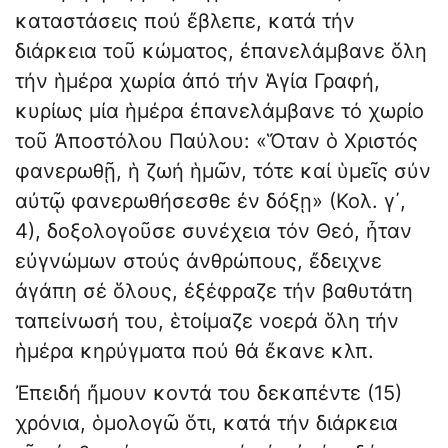
καταστάσεις πού ἔβλεπε, κατά τήν
διάρκεια τοῦ κώματος, ἐπανελάμβανε ὅλη
τήν ἡμέρα χωρία ἀπό τήν Ἁγία Γραφή,
κυρίως μία ἡμέρα ἐπανελάμβανε τό χωρίο
τοῦ Ἀποστόλου Παύλου: «Ὅταν ὁ Χριστός
φανερωθῇ, ἡ ζωή ἡμῶν, τότε καί ὑμεῖς σύν
αὐτῷ φανερωθήσεσθε ἐν δόξῃ» (Κολ. γ΄,
4), δοξολογοῦσε συνέχεια τόν Θεό, ἦταν
εὐγνώμων στούς ἀνθρώπους, ἔδειχνε
ἀγάπη σέ ὅλους, ἐξέφραζε τήν βαθυτάτη
ταπείνωσή του, ἑτοίμαζε νοερά ὅλη τήν
ἡμέρα κηρύγματα πού θά ἔκανε κλπ.
Ἐπειδή ἤμουν κοντά του δεκαπέντε (15)
χρόνια, ὁμολογῶ ὅτι, κατά τήν διάρκεια