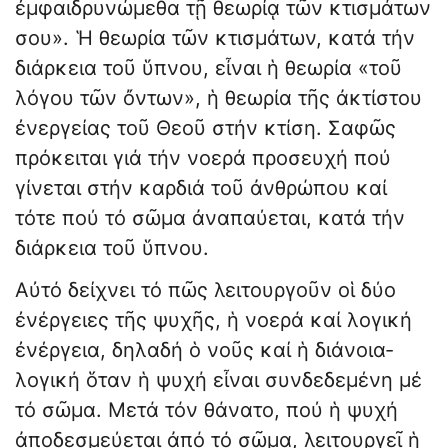
ἐμφαιδρυνώμεθα τῇ θεωρίᾳ τῶν κτισμάτων
σου». Ἡ θεωρία τῶν κτισμάτων, κατά τήν
διάρκεια τοῦ ὕπνου, εἶναι ἡ θεωρία «τοῦ
λόγου τῶν ὄντων», ἡ θεωρία τῆς ἀκτίστου
ἐνεργείας τοῦ Θεοῦ στήν κτίση. Σαφῶς
πρόκειται γιά τήν νοερά προσευχή πού
γίνεται στήν καρδιά τοῦ ἀνθρώπου καί
τότε πού τό σῶμα ἀναπαύεται, κατά τήν
διάρκεια τοῦ ὕπνου.
Αὐτό δείχνει τό πῶς λειτουργοῦν οἱ δύο
ἐνέργειες τῆς ψυχῆς, ἡ νοερά καί λογική
ἐνέργεια, δηλαδή ὁ νοῦς καί ἡ διάνοια-
λογική ὅταν ἡ ψυχή εἶναι συνδεδεμένη μέ
τό σῶμα. Μετά τόν θάνατο, πού ἡ ψυχή
ἀποδεσμεύεται ἀπό τό σῶμα, λειτουργεῖ ἡ