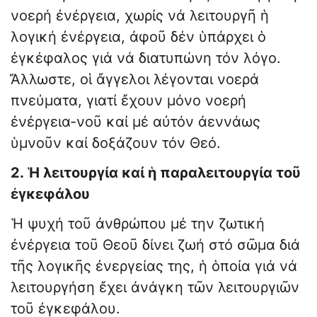
νοερή ἐνέργεια, χωρίς νά λειτουργῆ ἡ
λογική ἐνέργεια, ἀφοῦ δέν ὑπάρχει ὁ
ἐγκέφαλος γιά νά διατυπώνη τόν λόγο.
Ἄλλωστε, οἱ ἄγγελοι λέγονται νοερά
πνεύματα, γιατί ἔχουν μόνο νοερή
ἐνέργεια-νοῦ καί μέ αὐτόν ἀεννάως
ὑμνοῦν καί δοξάζουν τόν Θεό.
2. Ἡ λειτουργία καί ἡ παραλειτουργία τοῦ
ἐγκεφάλου
Ἡ ψυχή τοῦ ἀνθρώπου μέ την ζωτική
ἐνέργεια τοῦ Θεοῦ δίνει ζωή στό σῶμα διά
τῆς λογικῆς ἐνεργείας της, ἡ ὁποία γιά νά
λειτουργήση ἔχει ἀνάγκη τῶν λειτουργιῶν
τοῦ ἐγκεφάλου.