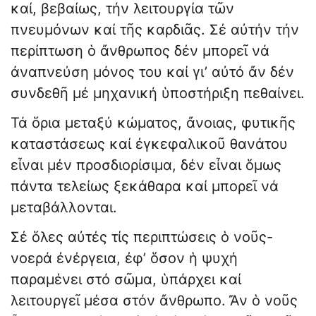
καί, βεβαίως, τήν λειτουργία τῶν
πνευμόνων καί τῆς καρδιᾶς. Σέ αὐτήν τήν
περίπτωση ὁ ἄνθρωπος δέν μπορεῖ νά
ἀναπνεύση μόνος του καί γι’ αὐτό ἄν δέν
συνδεθῆ μέ μηχανική ὑποστήριξη πεθαίνει.
Τά ὅρια μεταξύ κώματος, ἄνοιας, φυτικῆς
καταστάσεως καί ἐγκεφαλικοῦ θανάτου
εἶναι μέν προσδιορίσιμα, δέν εἶναι ὅμως
πάντα τελείως ξεκάθαρα καί μπορεῖ νά
μεταβάλλονται.
Σέ ὅλες αὐτές τίς περιπτώσεις ὁ νοῦς-
νοερά ἐνέργεια, ἐφ’ ὅσον ἡ ψυχή
παραμένει στό σῶμα, ὑπάρχει καί
λειτουργεῖ μέσα στόν ἄνθρωπο. Ἄν ὁ νοῦς