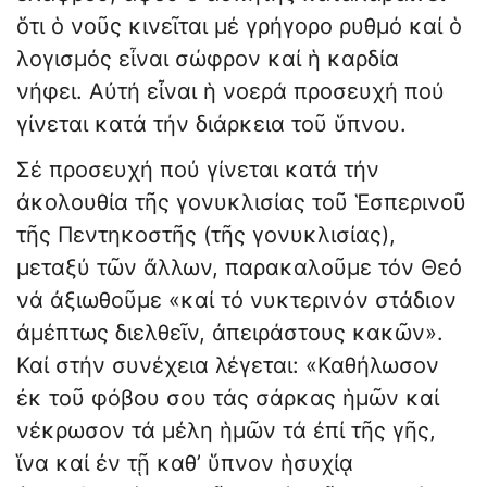
ὅτι ὁ νοῦς κινεῖται μέ γρήγορο ρυθμό καί ὁ
λογισμός εἶναι σώφρον καί ἡ καρδία
νήφει. Αὐτή εἶναι ἡ νοερά προσευχή πού
γίνεται κατά τήν διάρκεια τοῦ ὕπνου.
Σέ προσευχή πού γίνεται κατά τήν
ἀκολουθία τῆς γονυκλισίας τοῦ Ἑσπερινοῦ
τῆς Πεντηκοστῆς (τῆς γονυκλισίας),
μεταξύ τῶν ἄλλων, παρακαλοῦμε τόν Θεό
νά ἀξιωθοῦμε «καί τό νυκτερινόν στάδιον
ἀμέπτως διελθεῖν, ἀπειράστους κακῶν».
Καί στήν συνέχεια λέγεται: «Καθήλωσον
ἐκ τοῦ φόβου σου τάς σάρκας ἡμῶν καί
νέκρωσον τά μέλη ἡμῶν τά ἐπί τῆς γῆς,
ἵνα καί ἐν τῇ καθ’ ὕπνον ἡσυχίᾳ