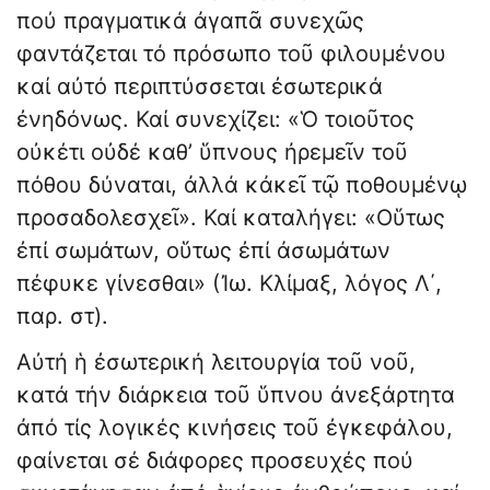
πού πραγματικά ἀγαπᾶ συνεχῶς
φαντάζεται τό πρόσωπο τοῦ φιλουμένου
καί αὐτό περιπτύσσεται ἐσωτερικά
ἐνηδόνως. Καί συνεχίζει: «Ὁ τοιοῦτος
οὐκέτι οὐδέ καθ’ ὕπνους ἠρεμεῖν τοῦ
πόθου δύναται, ἀλλά κἀκεῖ τῷ ποθουμένῳ
προσαδολεσχεῖ». Καί καταλήγει: «Οὕτως
ἐπί σωμάτων, οὕτως ἐπί ἀσωμάτων
πέφυκε γίνεσθαι» (Ἰω. Κλίμαξ, λόγος Λ΄,
παρ. στ).
Αὐτή ἡ ἐσωτερική λειτουργία τοῦ νοῦ,
κατά τήν διάρκεια τοῦ ὕπνου ἀνεξάρτητα
ἀπό τίς λογικές κινήσεις τοῦ ἐγκεφάλου,
φαίνεται σέ διάφορες προσευχές πού