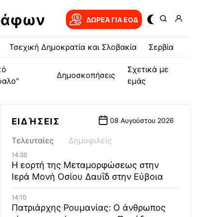
ράφων
ΔΩΡΕΆ ΓΙΑ EOΔ
Τσεχική Δημοκρατία και Σλοβακία
Σερβία
κό
Σχετικά με
Δημοσκοπήσεις
φαλο"
εμάς
ΕΙΔΉΣΕΙΣ
08 Αυγούστου 2026
Τελευταίες
Δημοφιλείς
14:30
Η εορτή της Μεταμορφώσεως στην
Ιερά Μονή Οσίου Δαυΐδ στην Εύβοια
14:10
Πατριάρχης Ρουμανίας: Ο άνθρωπος