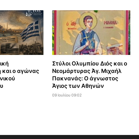
ική
Στύλοι Ολυμπίου Διός και ο
 και ο αγώνας
Νεομάρτυρας Άγ. Μιχαήλ
νικού
Πακνανάς: Ο άγνωστος
ου
Άγιος των Αθηνών
09 Ιουλίου 09:02