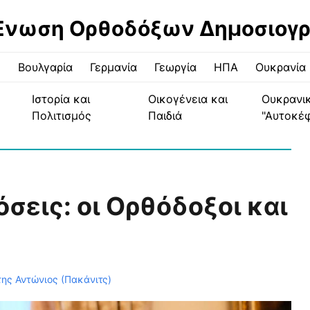
Ένωση Ορθοδόξων Δημοσιογ
ς
Βουλγαρία
Γερμανία
Γεωργία
ΗΠΑ
Ουκρανία
Ιστορία και
Οικογένεια και
Ουκρανι
Πολιτισμός
Παιδιά
"Αυτοκέ
σεις: οι Ορθόδοξοι και
ης Αντώνιος (Πακάνιτς)