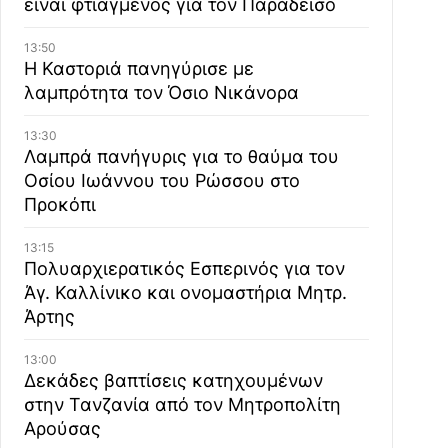
είναι φτιαγμένος για τον Παράδεισο
13:50
Η Καστοριά πανηγύρισε με
λαμπρότητα τον Όσιο Νικάνορα
13:30
Λαμπρά πανήγυρις για το θαύμα του
Οσίου Ιωάννου του Ρώσσου στο
Προκόπι
13:15
Πολυαρχιερατικός Εσπερινός για τον
Άγ. Καλλίνικο και ονομαστήρια Μητρ.
Άρτης
13:00
Δεκάδες βαπτίσεις κατηχουμένων
στην Τανζανία από τον Μητροπολίτη
Αρούσας