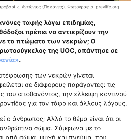
βαρί κ. Αντώνιος (Πακάνιτς). Φωτογραφία: pravlife.org
ανόνες ταφής λόγω επιδημίας,
θόδοξοι πρέπει να αντικρίζουν την
ίνε τα πτώματα των νεκρών; Ο
Πρωτοσύγκελος της UOC, απάντησε σε
ρανία»
.
ποτέφρωσης των νεκρών γίνεται
είλεται σε διάφορους παράγοντες: τις
ας του αποθανόντος, την έλλειψη κοντινού
ροντίδας για τον τάφο και άλλους λόγους.
ί ο άνθρωπος; Αλλά το θέμα είναι ότι οι
το ανθρώπινο σώμα. Σύμφωνα με το
αι από σώμα, ψυχή και πνεύμα, που