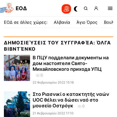
EOΔ
ΕΟΔ σε άλλες χώρες:
Αλβανία
Άγιο Όρος
Βουλγ
ΔΗΜΟΣΙΕΎΣΕΙΣ ΤΟΥ ΣΥΓΓΡΑΦΈΑ: ΌΛΓΑ
ΒΙΒΝΤΈΝΚΟ
В ПЦУ подделали документы на
дом настоятеля Свято-
Михайловского прихода УПЦ
0
22 Φεβρουαρίου 2022 15:18
Στο Ριασνικί ο κατακτητής ναών
UOC θέλει να δώσει ναό στο
μουσείο Οστρόγκ
0
21 Φεβρουαρίου 2022 17:10