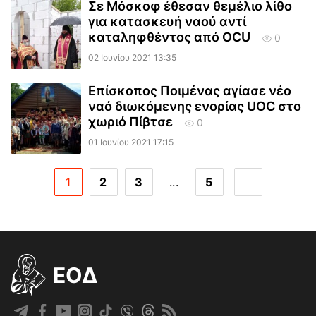
Σε Μόσκοφ έθεσαν θεμέλιο λίθο
για κατασκευή ναού αντί
καταληφθέντος από OCU
0
02 Ιουνίου 2021 13:35
Επίσκοπος Ποιμένας αγίασε νέο
ναό διωκόμενης ενορίας UOC στο
χωριό Πίβτσε
0
01 Ιουνίου 2021 17:15
1
2
3
...
5
EOΔ