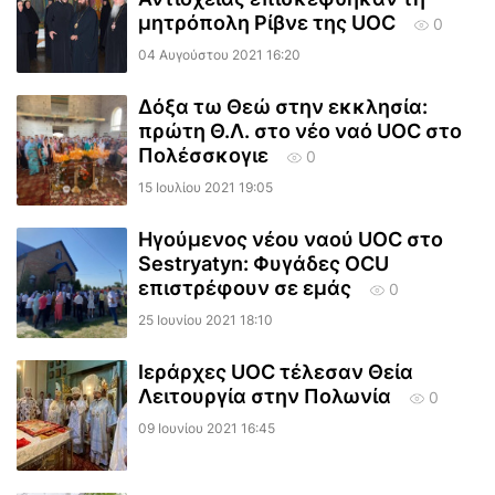
μητρόπολη Ρίβνε της UOC
0
04 Αυγούστου 2021 16:20
Δόξα τω Θεώ στην εκκλησία:
πρώτη Θ.Λ. στο νέο ναό UOC στο
Πολέσσκογιε
0
15 Ιουλίου 2021 19:05
Ηγούμενος νέου ναού UOC στο
Sestryatyn: Φυγάδες OCU
επιστρέφουν σε εμάς
0
25 Ιουνίου 2021 18:10
Ιεράρχες UOC τέλεσαν Θεία
Λειτουργία στην Πολωνία
0
09 Ιουνίου 2021 16:45