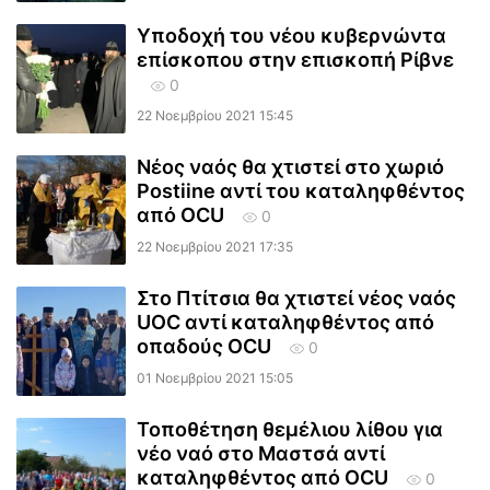
Υποδοχή του νέου κυβερνώντα
επίσκοπου στην επισκοπή Ρίβνε
0
22 Νοεμβρίου 2021 15:45
Νέος ναός θα χτιστεί στο χωριό
Postiine αντί του καταληφθέντος
από OCU
0
22 Νοεμβρίου 2021 17:35
Στο Πτίτσια θα χτιστεί νέος ναός
UOC αντί καταληφθέντος από
οπαδούς OCU
0
01 Νοεμβρίου 2021 15:05
Τοποθέτηση θεμέλιου λίθου για
νέο ναό στο Μαστσά αντί
καταληφθέντος από OCU
0