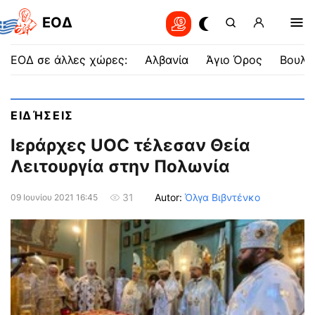
EOΔ
ΕΟΔ σε άλλες χώρες:
Αλβανία
Άγιο Όρος
Βουλγ
ΕΙΔΉΣΕΙΣ
Ιεράρχες UOC τέλεσαν Θεία
Λειτουργία στην Πολωνία
Autor:
Όλγα Βιβντένκο
31
09 Ιουνίου 2021 16:45