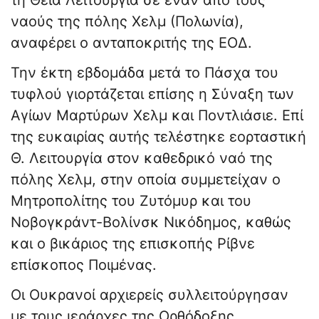
τη Θεία Λειτουργία σε έναν από τους
ναούς της πόλης Χελμ (Πολωνία),
αναφέρει ο ανταποκριτής της ΕΟΔ.
Την έκτη εβδομάδα μετά το Πάσχα του
τυφλού γιορτάζεται επίσης η Σύναξη των
Αγίων Μαρτύρων Χελμ και Ποντλιάσιε. Επί
της ευκαιρίας αυτής τελέστηκε εορταστική
Θ. Λειτουργία στον καθεδρικό ναό της
πόλης Χελμ, στην οποία συμμετείχαν ο
Μητροπολίτης του Ζυτόμυρ και του
Νοβογκράντ-Βολίνσκ Νικόδημος, καθώς
και ο βικάριος της επισκοπής Ρίβνε
επίσκοπος Ποιμένας.
Οι Ουκρανοί αρχιερείς συλλειτούργησαν
με τους ιεράρχες της Ορθόδοξης