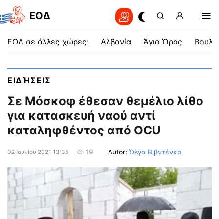
EOΔ
ΕΟΔ σε άλλες χώρες:
Αλβανία
Άγιο Όρος
Βουλγ
ΕΙΔΉΣΕΙΣ
Σε Μόσκοφ έθεσαν θεμέλιο λίθο
για κατασκευή ναού αντί
καταληφθέντος από OCU
Autor:
Όλγα Βιβντένκο
19
02 Ιουνίου 2021 13:35