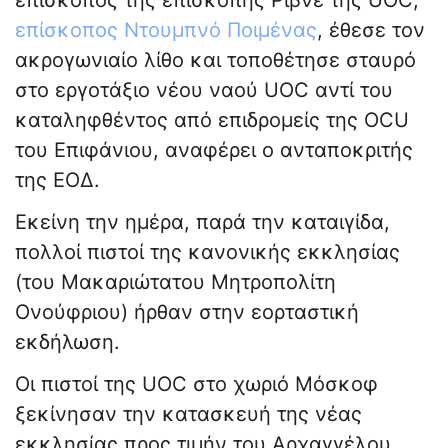
επίσκοπος της επισκοπής Ρίβνε της UOC,
επίσκοπος Ντουμπνό Ποιμένας
, έθεσε τον
ακρογωνιαίο λίθο και τοποθέτησε σταυρό
στο εργοτάξιο νέου ναού UOC αντί του
καταληφθέντος από επιδρομείς της OCU
του Επιφάνιου, αναφέρει ο ανταποκριτής
της ΕΟΔ.
Εκείνη την ημέρα, παρά την καταιγίδα,
πολλοί πιστοί της κανονικής εκκλησίας
(του Μακαριώτατου Μητροπολίτη
Ονούφριου) ήρθαν στην εορταστική
εκδήλωση.
Οι πιστοί της UOC στο χωριό Μόσκοφ
ξεκίνησαν την κατασκευή της νέας
εκκλησίας προς τιμήν του Αρχαγγέλου