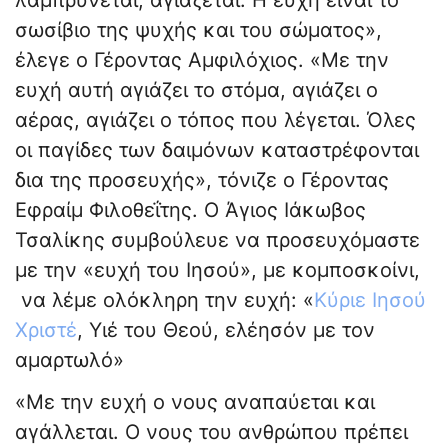
λαμπρύνεται, αγιάζεται. Η ευχή είναι το
σωσίβιο της ψυχής και του σώματος»,
έλεγε ο Γέροντας Αμφιλόχιος. «Με την
ευχή αυτή αγιάζει το στόμα, αγιάζει ο
αέρας, αγιάζει ο τόπος που λέγεται. Όλες
οι παγίδες των δαιμόνων καταστρέφονται
δια της προσευχής», τόνιζε ο Γέροντας
Εφραίμ Φιλοθεΐτης. Ο Άγιος Ιάκωβος
Τσαλίκης συμβούλευε να προσευχόμαστε
με την «ευχή του Ιησού», με κομποσκοίνι,
να λέμε ολόκληρη την ευχή: «
Κύριε Ιησού
Χριστέ
, Υιέ του Θεού, ελέησόν με τον
αμαρτωλό»
«Με την ευχή ο νους αναπαύεται και
αγάλλεται. Ο νους του ανθρώπου πρέπει