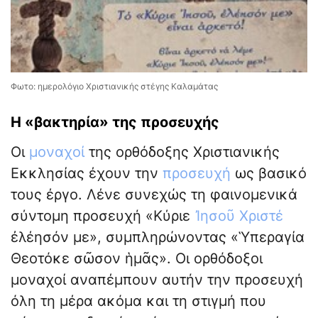
Φωτο: ημερολόγιο Χριστιανικής στέγης Καλαμάτας
Η «βακτηρία» της προσευχής
Οι
μοναχοί
της ορθόδοξης Χριστιανικής
Εκκλησίας έχουν την
προσευχή
ως βασικό
τους έργο. Λένε συνεχώς τη φαινομενικά
σύντομη προσευχή «Κύριε
Ἰησοῦ Χριστέ
ἐλέησόν με», συμπληρώνοντας «Ὑπεραγία
Θεοτόκε σῶσον ἡμᾶς». Οι ορθόδοξοι
μοναχοί αναπέμπουν αυτήν την προσευχή
όλη τη μέρα ακόμα και τη στιγμή που