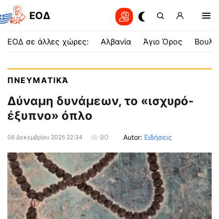
EOΔ
ΕΟΔ σε άλλες χώρες:
Αλβανία
Άγιο Όρος
Βουλγ
ΠΝΕΥΜΑΤΙΚΆ
Δύναμη δυνάμεων, το «ισχυρό-
έξυπνο» όπλο
Autor:
Ειδήσεις
90
06 Δεκεμβρίου 2025 22:34