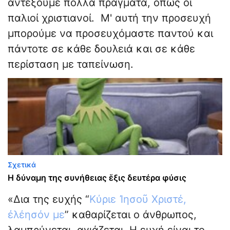
αντέξουμε πολλά πράγματα, όπως οι
παλιοί χριστιανοί. Μ' αυτή την προσευχή
μπορούμε να προσευχόμαστε παντού και
πάντοτε σε κάθε δουλειά και σε κάθε
περίσταση με ταπείνωση.
Σχετικά
Η δύναμη της συνήθειας ἕξις δευτέρα φύσις
«Δια της ευχής “
Κύριε Ἰησοῦ Χριστέ,
ἐλέησόν με
” καθαρίζεται ο άνθρωπος,