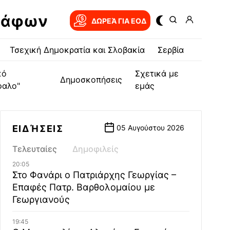
ράφων
ΔΩΡΕΆ ΓΙΑ EOΔ
Τσεχική Δημοκρατία και Σλοβακία
Σερβία
κό
Σχετικά με
Δημοσκοπήσεις
φαλο"
εμάς
ΕΙΔΉΣΕΙΣ
05 Αυγούστου 2026
Τελευταίες
Δημοφιλείς
20:05
Στο Φανάρι ο Πατριάρχης Γεωργίας –
Επαφές Πατρ. Βαρθολομαίου με
Γεωργιανούς
19:45