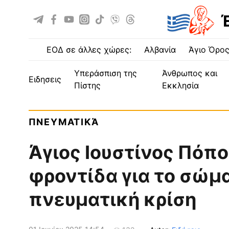
ΕΟΔ σε άλλες χώρες:
Αλβανία
Άγιο Όρο
Υπεράσπιση της
Άνθρωπος και
ειδησεις
Πίστης
Εκκλησία
ΠΝΕΥΜΑΤΙΚΆ
Άγιος Ιουστίνος Πόποβ
φροντίδα για το σώμ
πνευματική κρίση