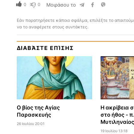
0
0
Μοιράσου το
Εάν παρατηρήσετε κάποιο σφάλμα, επιλέξτε το απαιτούμε
να το αναφέρετε στους συντάκτες.
ΔΙΑΒΆΣΤΕ ΕΠΊΣΗΣ
Ο βίος της Αγίας
Η ακρίβεια σ
Παρασκευής
στο ήθος - π
Μυτιληναίο
26 Ιουλίου 20:01
19 Ιουλίου 13:18