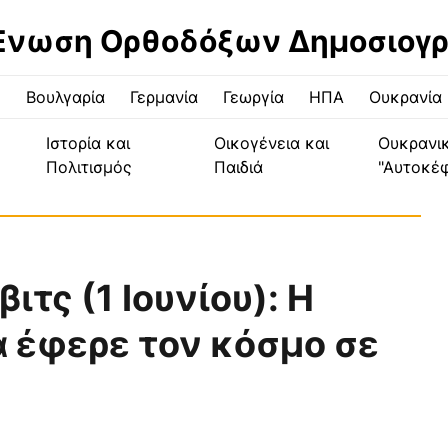
Ένωση Ορθοδόξων Δημοσιογ
ς
Βουλγαρία
Γερμανία
Γεωργία
ΗΠΑ
Ουκρανία
Ιστορία και
Οικογένεια και
Ουκρανι
Πολιτισμός
Παιδιά
"Αυτοκέ
ιτς (1 Ιουνίου): Η
α έφερε τον κόσμο σε