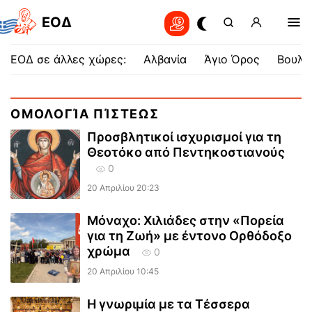
EOΔ
ΕΟΔ σε άλλες χώρες:
Αλβανία
Άγιο Όρος
Βουλγ
ΟΜΟΛΟΓΊΑ ΠΊΣΤΕΩΣ
Προσβλητικοί ισχυρισμοί για τη
Θεοτόκο από Πεντηκοστιανούς
0
20 Απριλίου 20:23
Μόναχο: Χιλιάδες στην «Πορεία
για τη Ζωή» με έντονο Ορθόδοξο
χρώμα
0
20 Απριλίου 10:45
Η γνωριμία με τα Τέσσερα