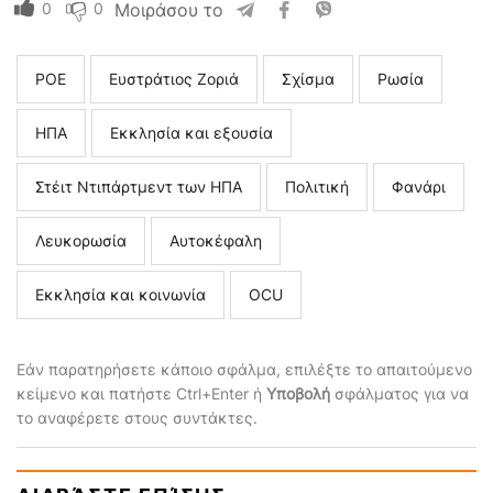
0
0
Μοιράσου το
ΡΟΕ
Ευστράτιος Ζοριά
Σχίσμα
Ρωσία
ΗΠΑ
Εκκλησία και εξουσία
Στέιτ Ντιπάρτμεντ των ΗΠΑ
Πολιτική
Φανάρι
Λευκορωσία
Αυτοκέφαλη
Εκκλησία και κοινωνία
ΟCU
Εάν παρατηρήσετε κάποιο σφάλμα, επιλέξτε το απαιτούμενο
κείμενο και πατήστε Ctrl+Enter ή
Υποβολή
σφάλματος για να
το αναφέρετε στους συντάκτες.