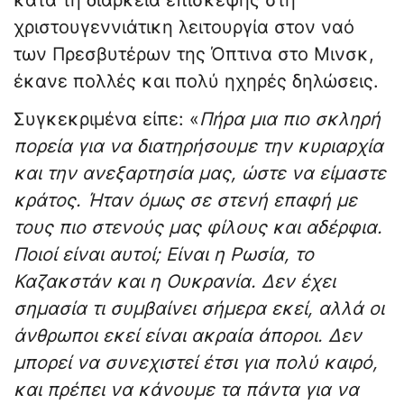
κατά τη διάρκεια επίσκεψης στη
χριστουγεννιάτικη λειτουργία στον ναό
των Πρεσβυτέρων της Όπτινα στο Μινσκ,
έκανε πολλές και πολύ ηχηρές δηλώσεις.
Συγκεκριμένα είπε: «
Πήρα μια πιο σκληρή
πορεία για να διατηρήσουμε την κυριαρχία
και την ανεξαρτησία μας, ώστε να είμαστε
κράτος. Ήταν όμως σε στενή επαφή με
τους πιο στενούς μας φίλους και αδέρφια.
Ποι
οί
είναι αυτ
οί
;
Ε
ίναι η Ρωσία, το
Καζακστάν
και
η Ουκρανία. Δεν έχει
σημασία τι συμβαίνει σήμερα εκεί,
αλλά
οι
άνθρωποι εκεί είναι
ακραία
άποροι. Δεν
μπορεί να συνεχιστεί έτσι για πολύ καιρό,
και πρέπει να κάνουμε τα πάντα για να