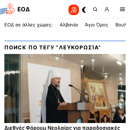
EOΔ
ΕΟΔ σε άλλες χώρες:
Αλβανία
Άγιο Όρος
Βουλγ
ПОИСК ПО ТЕГУ “ΛΕΥΚΟΡΩΣΊΑ”
Διεθνές Φόρουμ Νεολαίας για παραδοσιακές