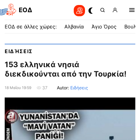
EOΔ
ΕΟΔ σε άλλες χώρες:
Αλβανία
Άγιο Όρος
Βουλγ
ΕΙΔΉΣΕΙΣ
153 ελληνικά νησιά
διεκδικούνται από την Τουρκία!
Autor:
Ειδήσεις
37
18 Μαΐου 19:59