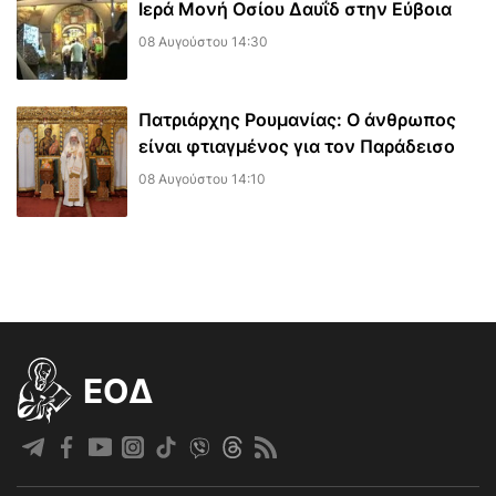
Ιερά Μονή Οσίου Δαυΐδ στην Εύβοια
08 Αυγούστου 14:30
Πατριάρχης Ρουμανίας: Ο άνθρωπος
είναι φτιαγμένος για τον Παράδεισο
08 Αυγούστου 14:10
EOΔ