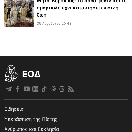
Μητρ. Κερκύρας: Το παρά φύσιν και το
αμαρτωλό έχει καταντήσει φυσική
ζωή
09 Αυγούστου 20:48
EOΔ
Ειδησεισ
Υπεράσπιση της Πίστης
Άνθρωπος και Εκκλησία