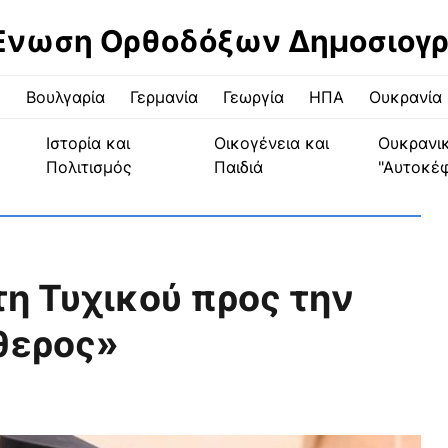
Ένωση Ορθοδόξων Δημοσιογ
ς
Βουλγαρία
Γερμανία
Γεωργία
ΗΠΑ
Ουκρανία
Ιστορία και
Οικογένεια και
Ουκρανι
Πολιτισμός
Παιδιά
"Αυτοκέ
η Τυχικού προς την
θερος»