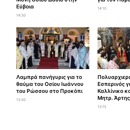
Εύβοια
14:10
14:30
Λαμπρά πανήγυρις για το
Πολυαρχιερ
θαύμα του Οσίου Ιωάννου
Εσπερινός γι
του Ρώσσου στο Προκόπι
Καλλίνικο κ
Μητρ. Άρτης
13:30
13:15