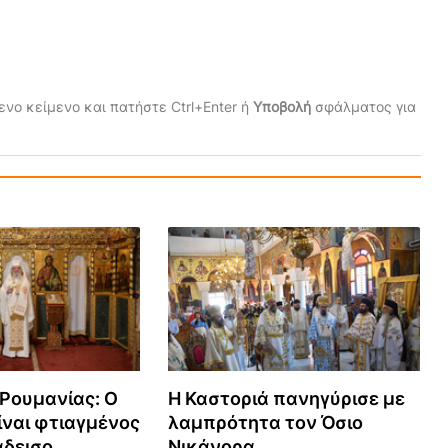
νο κείμενο και πατήστε Ctrl+Enter ή
Υποβολή
σφάλματος για
Ρουμανίας: Ο
Η Καστοριά πανηγύρισε με
ναι φτιαγμένος
λαμπρότητα τον Όσιο
άδεισο
Νικάνορα