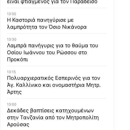
είναι φτιαγμένος για τον Παράδεισο
13:50
Η Καστοριά πανηγύρισε με
λαμπρότητα τον Όσιο Νικάνορα
13:30
Λαμπρά πανήγυρις για το θαύμα του
Οσίου Ιωάννου του Ρώσσου στο
Προκόπι
13:15
Πολυαρχιερατικός Εσπερινός για τον
Άγ. Καλλίνικο και ονομαστήρια Μητρ.
Άρτης
13:00
Δεκάδες βαπτίσεις κατηχουμένων
στην Τανζανία από τον Μητροπολίτη
Αρούσας