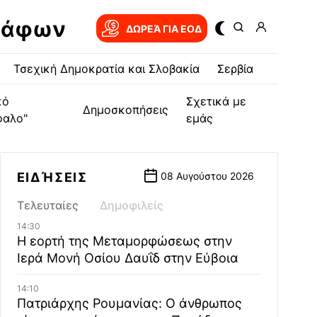
ράφων
ΔΩΡΕΆ ΓΙΑ EOΔ
Τσεχική Δημοκρατία και Σλοβακία
Σερβία
κό
Σχετικά με
Δημοσκοπήσεις
φαλο"
εμάς
ΕΙΔΉΣΕΙΣ
08 Αυγούστου 2026
Τελευταίες
Δημοφιλείς
14:30
Η εορτή της Μεταμορφώσεως στην
Ιερά Μονή Οσίου Δαυΐδ στην Εύβοια
14:10
Πατριάρχης Ρουμανίας: Ο άνθρωπος