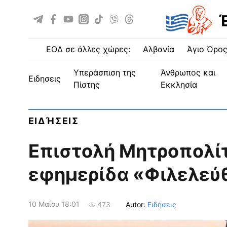
ΕΟΔ σε άλλες χώρες:
Αλβανία
Άγιο Όρο
Υπεράσπιση της
Άνθρωπος και
ειδησεις
Πίστης
Εκκλησία
ΕΙΔΉΣΕΙΣ
Επιστολή Μητροπολίτ
εφημερίδα «Φιλελεύ
10 Μαΐου 18:01
Autor:
Ειδήσεις
473