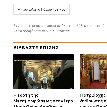
Μητροπολίτης Πάφου Τυχικός
Εάν παρατηρήσετε κάποιο σφάλμα, επιλέξτε το απαιτούμε
να το αναφέρετε στους συντάκτες.
ΔΙΑΒΆΣΤΕ ΕΠΊΣΗΣ
Η εορτή της
Πατριάρχης 
Μεταμορφώσεως στην Ιερά
άνθρωπος εί
Μονή Οσίου Δαυΐδ στην
για τον Παρ