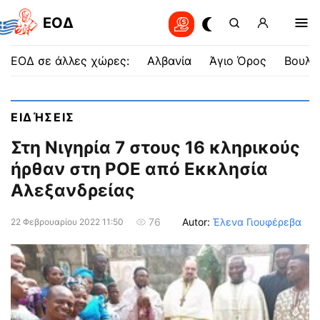
EOΔ
ΕΟΔ σε άλλες χώρες:
Αλβανία
Άγιο Όρος
Βουλγ
ΕΙΔΉΣΕΙΣ
Στη Νιγηρία 7 στους 16 κληρικούς
ήρθαν στη ΡΟΕ από Εκκλησία
Αλεξανδρείας
Autor:
Έλενα Γιουφέρεβα
76
22 Φεβρουαρίου 2022 11:50