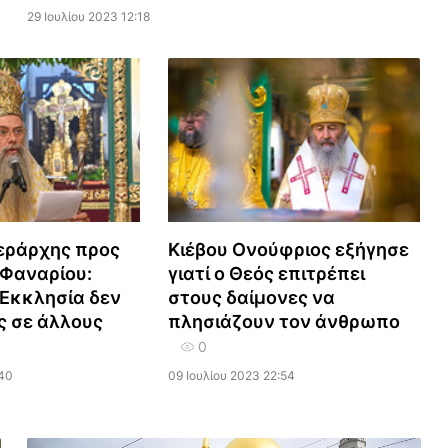
29 Ιουλίου 2023 12:18
εράρχης προς
Κιέβου Ονούφριος εξήγησε
 Φαναρίου:
γιατί ο Θεός επιτρέπει
 Εκκλησία δεν
στους δαίμονες να
ς σε άλλους
πλησιάζουν τον άνθρωπο
0
:40
09 Ιουλίου 2023 22:54