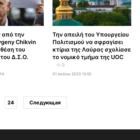
 από την
Την απειλή του Υπουργείου
geny Chikvin
Πολιτισμού να σφραγίσει
 θέση του
κτίρια της Λαύρας σχολίασε
του Δ.Σ.Ο.
το νομικό τμήμα της UOC
0
:14
01 Ιουλίου 2023 15:55
24
Следующая