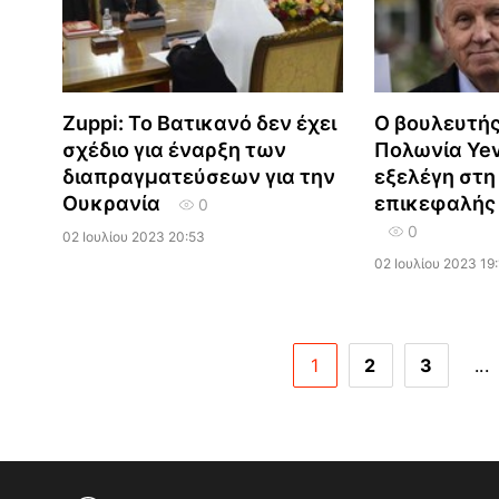
Zuppi: Το Βατικανό δεν έχει
Ο βουλευτής
σχέδιο για έναρξη των
Πολωνία Yev
διαπραγματεύσεων για την
εξελέγη στη
Ουκρανία
επικεφαλής 
0
0
02 Ιουλίου 2023 20:53
02 Ιουλίου 2023 19
1
2
3
...