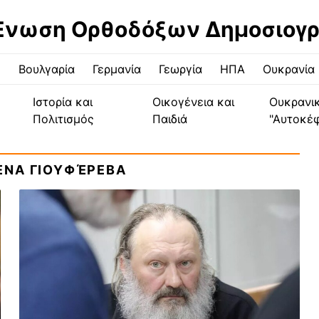
Ένωση Ορθοδόξων Δημοσιογ
ς
Βουλγαρία
Γερμανία
Γεωργία
ΗΠΑ
Ουκρανία
Ιστορία και
Οικογένεια και
Ουκρανι
Πολιτισμός
Παιδιά
"Αυτοκέ
ΕΝΑ ΓΙΟΥΦΈΡΕΒΑ