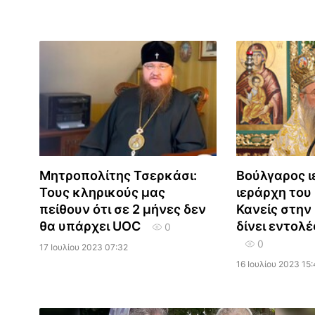
Μητροπολίτης Τσερκάσι:
Βούλγαρος ι
Τους κληρικούς μας
ιεράρχη του
πείθουν ότι σε 2 μήνες δεν
Κανείς στην
θα υπάρχει UOC
δίνει εντολέ
0
0
17 Ιουλίου 2023 07:32
16 Ιουλίου 2023 15