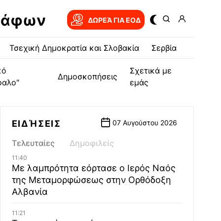
ράφων
ΔΩΡΕΆ ΓΙΑ EOΔ
Τσεχική Δημοκρατία και Σλοβακία
Σερβία
κό
Σχετικά με
Δημοσκοπήσεις
φαλο"
εμάς
ΕΙΔΉΣΕΙΣ
07 Αυγούστου 2026
Τελευταίες
Δημοφιλείς
11:40
Με λαμπρότητα εόρτασε ο Ιερός Ναός
της Μεταμορφώσεως στην Ορθόδοξη
Αλβανία
11:21