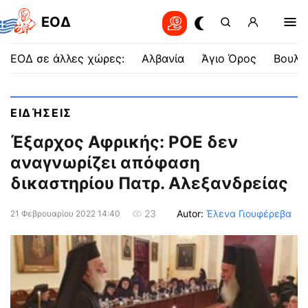
EOΔ
ΕΟΔ σε άλλες χώρες:
Αλβανία
Άγιο Όρος
Βουλγ
ΕΙΔΉΣΕΙΣ
Έξαρχος Αφρικής: ΡOE δεν
αναγνωρίζει απόφαση
δικαστηρίου Πατρ. Αλεξανδρείας
Autor:
Έλενα Γιουφέρεβα
23
21 Φεβρουαρίου 2022 14:40