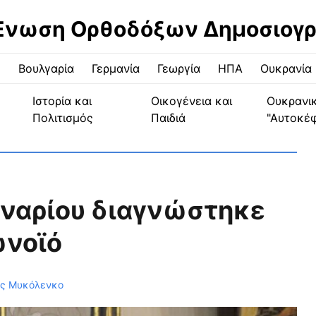
Ένωση Ορθοδόξων Δημοσιογ
ς
Βουλγαρία
Γερμανία
Γεωργία
ΗΠΑ
Ουκρανία
Ιστορία και
Οικογένεια και
Ουκρανι
Πολιτισμός
Παιδιά
"Αυτοκέ
αναρίου διαγνώστηκε
ωνοϊό
ος Μυκόλενκο