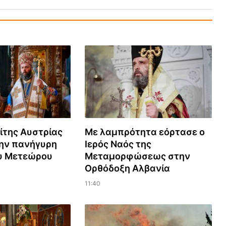
ίτης Αυστρίας
Με λαμπρότητα εόρτασε ο
την πανήγυρη
Ιερός Ναός της
υ Μετεώρου
Μεταμορφώσεως στην
Ορθόδοξη Αλβανία
11:40