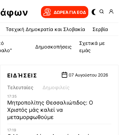
ράφων
ΔΩΡΕΆ ΓΙΑ EOΔ
Τσεχική Δημοκρατία και Σλοβακία
Σερβία
κό
Σχετικά με
Δημοσκοπήσεις
φαλο"
εμάς
ΕΙΔΉΣΕΙΣ
07 Αυγούστου 2026
Τελευταίες
Δημοφιλείς
17:35
Μητροπολίτης Θεσσαλιώτιδος: Ο
Χριστός μάς καλεί να
μεταμορφωθούμε
17:19