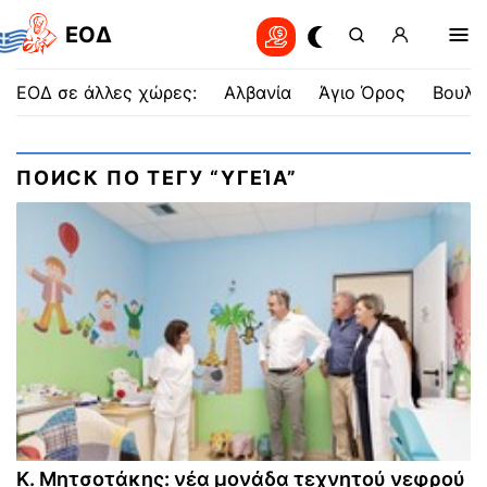
EOΔ
ΕΟΔ σε άλλες χώρες:
Αλβανία
Άγιο Όρος
Βουλγ
ПОИСК ПО ТЕГУ “ΥΓΕΊΑ”
Κ. Μητσοτάκης: νέα μονάδα τεχνητού νεφρού