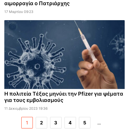
αιμορραγία ο Πατριάρχης
17 Μαρτίου 09:23
Η πολιτεία Τέξας μηνύει την Pfizer για ψέματα
για τους εμβολιασμούς
11 Δεκεμβρίου 2023 19:36
1
2
3
4
5
...