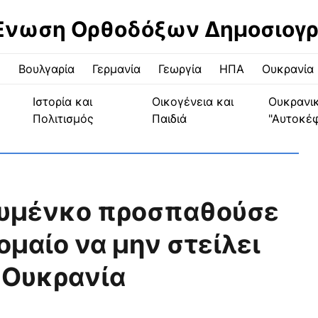
Ένωση Ορθοδόξων Δημοσιογ
ς
Βουλγαρία
Γερμανία
Γεωργία
ΗΠΑ
Ουκρανία
Ιστορία και
Οικογένεια και
Ουκρανι
Πολιτισμός
Παιδιά
"Αυτοκέ
ουμένκο προσπαθούσε
ομαίο να μην στείλει
 Ουκρανία