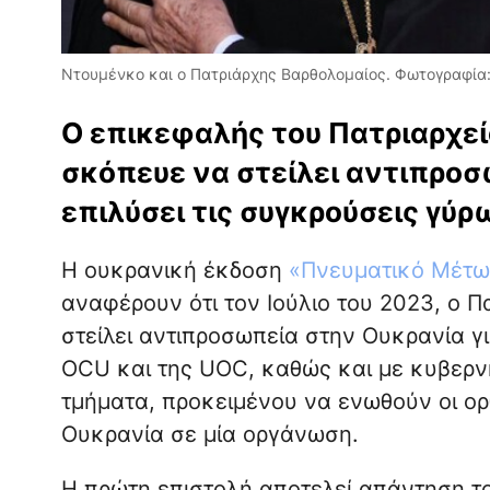
Ντουμένκο και ο Πατριάρχης Βαρθολομαίος. Φωτογραφία:
Ο επικεφαλής του Πατριαρχ
σκόπευε να στείλει αντιπροσ
επιλύσει τις συγκρούσεις γύρ
Η ουκρανική έκδοση
«Πνευματικό Μέτ
αναφέρουν ότι τον Ιούλιο του 2023, ο 
στείλει αντιπροσωπεία στην Ουκρανία γ
OCU και της UOC, καθώς και με κυβερν
τμήματα, προκειμένου να ενωθούν οι ο
Ουκρανία σε μία οργάνωση.
Η πρώτη επιστολή αποτελεί απάντηση τ