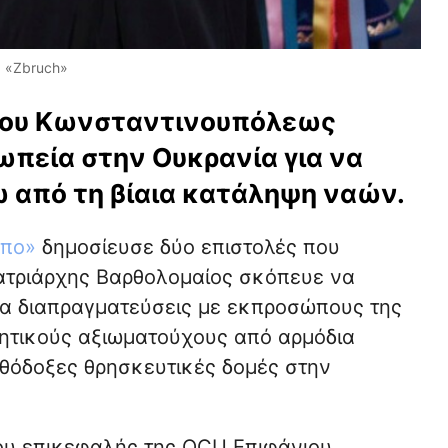
 «Zbruch»
είου Κωνσταντινουπόλεως
ωπεία στην Ουκρανία για να
ω από τη βίαια κατάληψη ναών.
ωπο»
δημοσίευσε δύο επιστολές που
Πατριάρχης Βαρθολομαίος σκόπευε να
ια διαπραγματεύσεις με εκπροσώπους της
ητικούς αξιωματούχους από αρμόδια
ρθόδοξες θρησκευτικές δομές στην
ου επικεφαλής της OCU Επιφάνιου