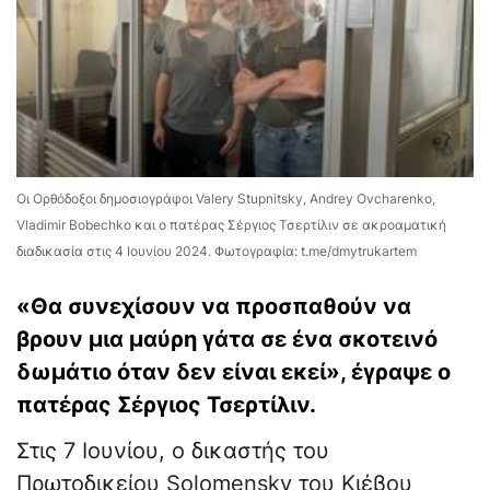
Οι Ορθόδοξοι δημοσιογράφοι Valery Stupnitsky, Andrey Ovcharenko,
Vladimir Bobechko και ο πατέρας Σέργιος Τσερτίλιν σε ακροαματική
διαδικασία στις 4 Ιουνίου 2024. Φωτογραφία: t.me/dmytrukartem
«Θα συνεχίσουν να προσπαθούν να
βρουν μια μαύρη γάτα σε ένα σκοτεινό
δωμάτιο όταν δεν είναι εκεί», έγραψε ο
πατέρας Σέργιος Τσερτίλιν.
Στις 7 Ιουνίου, ο δικαστής του
Πρωτοδικείου Solomensky του Κιέβου