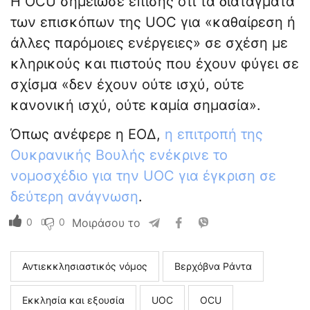
Η OCU σημείωσε επίσης ότι τα διατάγματα
των επισκόπων της UOC για «καθαίρεση ή
άλλες παρόμοιες ενέργειες» σε σχέση με
κληρικούς και πιστούς που έχουν φύγει σε
σχίσμα «δεν έχουν ούτε ισχύ, ούτε
κανονική ισχύ, ούτε καμία σημασία».
Όπως ανέφερε η ΕΟΔ,
η επιτροπή της
Ουκρανικής Βουλής ενέκρινε το
νομοσχέδιο για την UOC για έγκριση σε
δεύτερη ανάγνωση
.
0
0
Μοιράσου το
Αντιεκκλησιαστικός νόμος
Βερχόβνα Ράντα
Εκκλησία και εξουσία
UOC
ΟCU