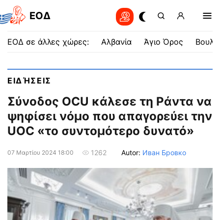
EOΔ
ΕΟΔ σε άλλες χώρες:
Αλβανία
Άγιο Όρος
Βουλγ
ΕΙΔΉΣΕΙΣ
Σύνοδος OCU κάλεσε τη Ράντα να
ψηφίσει νόμο που απαγορεύει την
UOC «το συντομότερο δυνατό»
Autor:
Иван Бровко
1262
07 Μαρτίου 2024 18:00