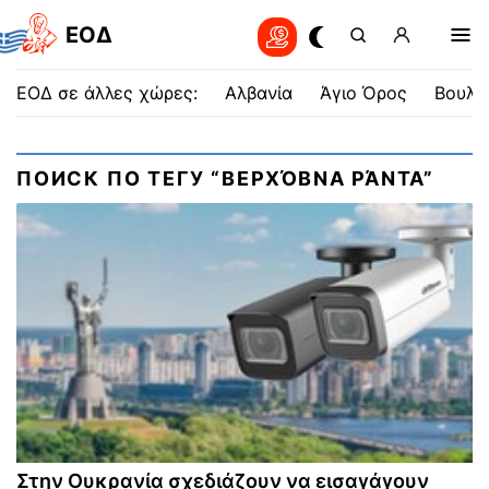
EOΔ
ΕΟΔ σε άλλες χώρες:
Αλβανία
Άγιο Όρος
Βουλγ
ПОИСК ПО ТЕГУ “ΒΕΡΧΌΒΝΑ ΡΆΝΤΑ”
Στην Ουκρανία σχεδιάζουν να εισαγάγουν