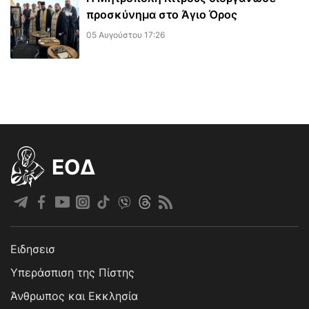
προσκύνημα στο Άγιο Όρος
05 Αυγούστου 17:26
EOΔ
Ειδησεισ
Υπεράσπιση της Πίστης
Άνθρωπος και Εκκλησία