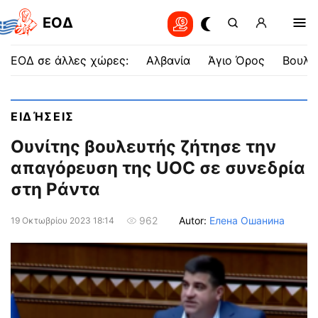
EOΔ
ΕΟΔ σε άλλες χώρες:
Αλβανία
Άγιο Όρος
Βουλγ
ΕΙΔΉΣΕΙΣ
Ουνίτης βουλευτής ζήτησε την
απαγόρευση της UOC σε συνεδρία
στη Ράντα
Autor:
Елена Ошанина
962
19 Οκτωβρίου 2023 18:14