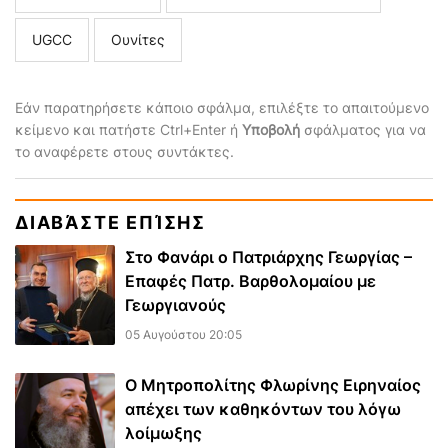
UGCC
Ουνίτες
Εάν παρατηρήσετε κάποιο σφάλμα, επιλέξτε το απαιτούμενο
κείμενο και πατήστε Ctrl+Enter ή
Υποβολή
σφάλματος για να
το αναφέρετε στους συντάκτες.
ΔΙΑΒΆΣΤΕ ΕΠΊΣΗΣ
Στο Φανάρι ο Πατριάρχης Γεωργίας –
Επαφές Πατρ. Βαρθολομαίου με
Γεωργιανούς
05 Αυγούστου 20:05
Ο Μητροπολίτης Φλωρίνης Ειρηναίος
απέχει των καθηκόντων του λόγω
λοίμωξης