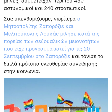
μήνες, συμμετείχαν περίπου 430
αστυνομικοί και 240 στρατιωτικοί.
Σας υπενθυμίζουμε, νωρίτερα
ο
Μητροπολίτης Ζαπορόζιε και
Μελιτούπολης Λουκάς μίλησε κατά της
πορείας των σεξουαλικών μειονοτήτων
που είχε προγραμματιστεί για τις 20
Σεπτεμβρίου στο Ζαπορόζιε
και τόνισε τα
διπλά πρότυπα ελευθερίας συνείδησης
στην κοινωνία.