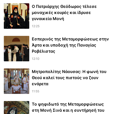
Ο Πατριάρχης Θεόδωρος τέλεσε
μοναχικές κουρές και ίδρυσε
γυναικεία Μονή
12:25
Εσπερινός της Μεταμορφώσεως στην
Άρτα και υποδοχή της Παναγίας
Ροβέλιστας
12:10
Μητροπολίτης Νάουσας: Η φωνή του
Θεού καλεί τους πιστούς να ζουν
ενάρετα
11:55
Το ψηφιδωτό της Μεταμορφώσεως
στη Μονή Σινά και η συντήρησή του