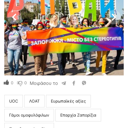
0
0
Μοιράσου το
UOC
ΛΟΑΤ
Ευρωπαϊκές αξίες
Γάμοι ομοφυλόφιλων
Επαρχία Ζαπορίζια