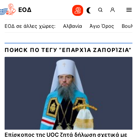
EOΔ
ΕΟΔ σε άλλες χώρες:
Αλβανία
Άγιο Όρος
Βουλγ
ПОИСК ПО ТЕГУ “ΕΠΑΡΧΊΑ ΖΑΠΟΡΊΖΙΑ”
Επίσκοπος της UOC ζητά δήλωση σχετικά με