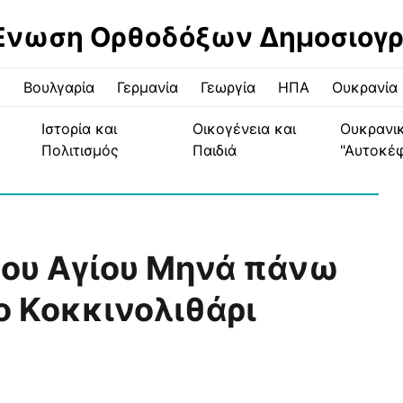
Ένωση Ορθοδόξων Δημοσιογ
ς
Βουλγαρία
Γερμανία
Γεωργία
ΗΠΑ
Ουκρανία
Ιστορία και
Οικογένεια και
Ουκρανι
Πολιτισμός
Παιδιά
"Αυτοκέ
του Αγίου Μηνά πάνω
ο Κοκκινολιθάρι