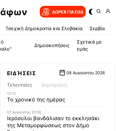
ράφων
ΔΩΡΕΆ ΓΙΑ EOΔ
Τσεχική Δημοκρατία και Σλοβακία
Σερβία
κό
Σχετικά με
Δημοσκοπήσεις
φαλο"
εμάς
ΕΙΔΉΣΕΙΣ
08 Αυγούστου 2026
Τελευταίες
Δημοφιλείς
12:13
Το χρονικό της ημέρας
07 Αυγούστου 20:59
Ιερόσυλοι βανδάλισαν το εκκλησάκι
της Μεταμορφώσεως στον Δήμο