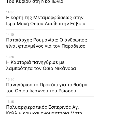
Του Κυρίου στη Νέα Ιωνία
14:30
Η εορτή της Μεταμορφώσεως στην
Ιερά Μονή Οσίου Δαυΐδ στην Εύβοια
14:10
Πατριάρχης Ρουμανίας: Ο άνθρωπος
είναι φτιαγμένος για τον Παράδεισο
13:50
Η Καστοριά πανηγύρισε με
λαμπρότητα τον Όσιο Νικάνορα
13:30
Πανηγύρισε το Προκόπι για το θαύμα
του Οσίου Ιωάννου του Ρώσσου
13:15
Πολυαρχιερατικός Εσπερινός Αγ.
Καλλινίκου και ονομαστήρια Μητρ.