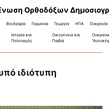
Ένωση Ορθοδόξων Δημοσιογ
ς
Βουλγαρία
Γερμανία
Γεωργία
ΗΠΑ
Ουκρανία
Ιστορία και
Οικογένεια και
Ουκρανι
Πολιτισμός
Παιδιά
"Αυτοκέ
υπό ιδιότυπη