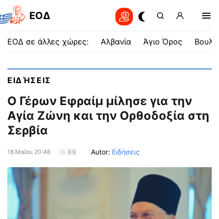
EOΔ
ΕΟΔ σε άλλες χώρες:
Αλβανία
Άγιο Όρος
Βουλγ
ΕΙΔΉΣΕΙΣ
Ο Γέρων Εφραίμ μίλησε για την
Αγία Ζώνη και την Ορθοδοξία στη
Σερβία
Autor:
Ειδήσεις
89
18 Μαΐου 20:48