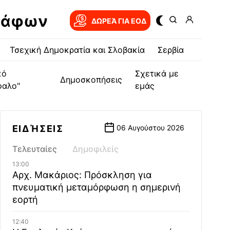
ράφων
ΔΩΡΕΆ ΓΙΑ EOΔ
Τσεχική Δημοκρατία και Σλοβακία
Σερβία
κό
Σχετικά με
Δημοσκοπήσεις
φαλο"
εμάς
ΕΙΔΉΣΕΙΣ
06 Αυγούστου 2026
Τελευταίες
Δημοφιλείς
13:00
Αρχ. Μακάριος: Πρόσκληση για
πνευματική μεταμόρφωση η σημερινή
εορτή
12:40