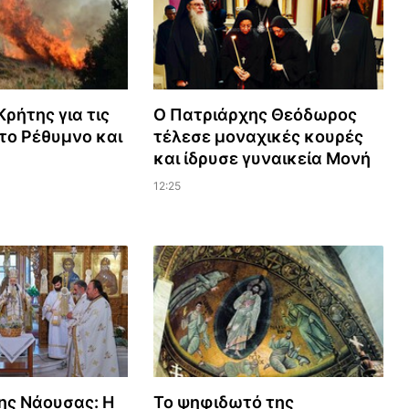
ρήτης για τις
Ο Πατριάρχης Θεόδωρος
το Ρέθυμνο και
τέλεσε μοναχικές κουρές
και ίδρυσε γυναικεία Μονή
12:25
ης Νάουσας: Η
Το ψηφιδωτό της