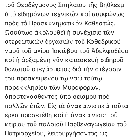
τοῦ Θεοδέγμονος Σπηλαίου τῆς Βηθλεέμ
ὑπό εἰδημόνων τεχνικῶν καί συμφώνως
πρός τό Προσκυνηματικόν Καθεστώς.
Ὡσαύτως ἀκολουθεῖ ἡ συνέχισις τῶν
στερεωτικῶν ἐργασιῶν τοῦ Καθεδρικοῦ
ναοῦ τοῦ ἁγίου Ἰακώβου τοῦ Ἀδελφοθέου
καί ἡ ἀρξαμένη νῦν κατασκευή σιδηροῦ
θολωτοῦ στεγάσματος διά τήν στέγασιν
τοῦ προσκειμένου τῷ ναῷ τούτῳ
παρεκκλησίου τῶν Μυροφόρων,
ἀποστεγασθέντος ὑπό σεισμοῦ πρό
πολλῶν ἐτῶν. Εἰς τά ἀνακαινιστικά ταῦτα
ἔργα προσετέθη καί ἡ ἀνακαίνισις τοῦ
κτιρίου τοῦ παλαιοῦ Παρθεναγωγείου τοῦ
Πατριαρχείου, λειτουργήσαντος ὡς