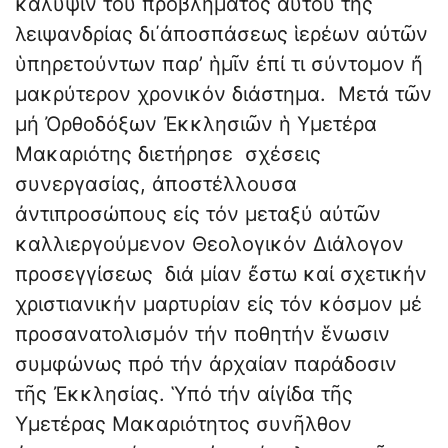
κάλυψιν τοῦ προβλήματος αὐτοῦ τῆς
λειψανδρίας δι΄ἀποσπάσεως ἱερέων αὐτῶν
ὑπηρετούντων παρ’ ἡμῖν ἐπί τι σύντομον ἤ
μακρύτερον χρονικόν διάστημα. Μετά τῶν
μή Ὀρθοδόξων Ἐκκλησιῶν ἡ Υμετέρα
Μακαριότης διετήρησε σχέσεις
συνεργασίας, ἀποστέλλουσα
ἀντιπροσώπους εἰς τόν μεταξύ αὐτῶν
καλλιεργούμενον Θεολογικόν Διάλογον
προσεγγίσεως διά μίαν ἔστω καί σχετικήν
χριστιανικήν μαρτυρίαν εἰς τόν κόσμον μέ
προσανατολισμόν τήν ποθητήν ἕνωσιν
συμφώνως πρό τήν ἀρχαίαν παράδοσιν
τῆς Ἐκκλησίας. Ὑπό τήν αἰγίδα τῆς
Υμετέρας Μακαριότητος συνῆλθον