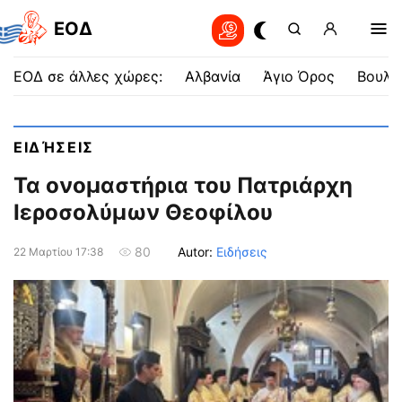
EOΔ
ΕΟΔ σε άλλες χώρες:
Αλβανία
Άγιο Όρος
Βουλγ
ΕΙΔΉΣΕΙΣ
Τα ονομαστήρια του Πατριάρχη
Ιεροσολύμων Θεοφίλου
Autor:
Ειδήσεις
80
22 Μαρτίου 17:38