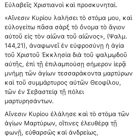
Εὐλαβεῖς Χριστιανοὶ καὶ προσκυνηταί.
«Αἴνεσιν Κυρίου λαλήσει τὸ στόμα μου, καὶ
εὐλογείτω πᾶσα σὰρξ τὸ ὄνομα τὸ ἅγιον
αὐτοῦ εἰς τὸν αἰῶνα τοῦ αἰῶνος», (Ψαλμ.
144,21), ἀναφωνεῖ ἐν εὐφροσύνῃ ἡ ἁγία
τοῦ Χριστοῦ Ἐκκλησία διὰ τοῦ ψαλμῳδοῦ
αὐτῆς, ἐπὶ τῇ ἐπιλαμπούσῃ σήμερον ἱερᾷ
μνήμῃ τῶν ἁγίων τεσσαράκοντα μαρτύρων
καὶ τοῦ συμμάρτυρος αὐτῶν Θεοφίλου,
τῶν ἐν Σεβαστείᾳ τῇ πόλει
μαρτυρησάντων.
Αἴνεσιν Κυρίου ἐλάλησε καὶ τὸ στόμα τῶν
ἁγίων Μαρτύρων, οἵτινες ἐλευθέρᾳ τῇ
φωνῇ, εὐθαρσῶς καὶ ἀνδρείως,