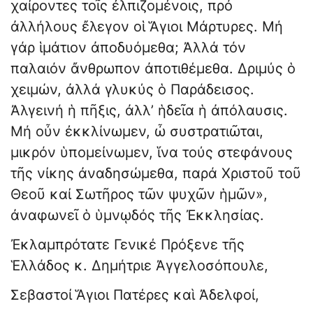
χαίροντες τοῖς ἐλπιζομένοις, πρό
ἀλλήλους ἔλεγον οἱ Ἅγιοι Μάρτυρες. Μή
γάρ ἱμάτιον ἀποδυόμεθα; Ἀλλά τόν
παλαιόν ἄνθρωπον ἀποτιθέμεθα. Δριμύς ὁ
χειμών, ἀλλά γλυκύς ὁ Παράδεισος.
Ἀλγεινή ἡ πῆξις, ἀλλ’ ἡδεῖα ἡ ἀπόλαυσις.
Μή οὖν ἐκκλίνωμεν, ὦ συστρατιῶται,
μικρόν ὑπομείνωμεν, ἵνα τούς στεφάνους
τῆς νίκης ἀναδησώμεθα, παρά Χριστοῦ τοῦ
Θεοῦ καί Σωτῆρος τῶν ψυχῶν ἡμῶν»,
ἀναφωνεῖ ὁ ὑμνῳδός τῆς Ἐκκλησίας.
Ἐκλαμπρότατε Γενικέ Πρόξενε τῆς
Ἑλλάδος κ. Δημήτριε Ἀγγελοσόπουλε,
Σεβαστοί Ἅγιοι Πατέρες καὶ Ἀδελφοί,