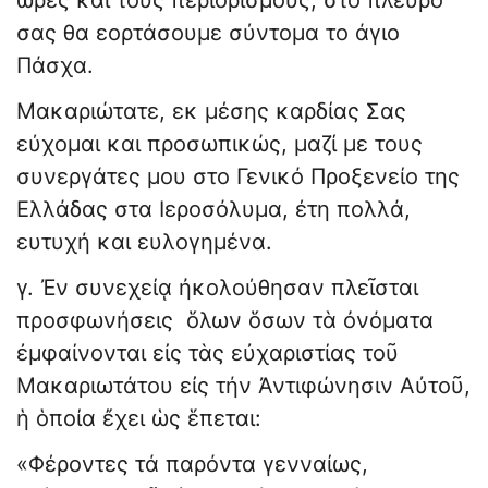
ώρες και τους περιορισμούς, στο πλευρό
σας θα εορτάσουμε σύντομα το άγιο
Πάσχα.
Μακαριώτατε, εκ μέσης καρδίας Σας
εύχομαι και προσωπικώς, μαζί με τους
συνεργάτες μου στο Γενικό Προξενείο της
Ελλάδας στα Ιεροσόλυμα, έτη πολλά,
ευτυχή και ευλογημένα.
γ. Ἐν συνεχείᾳ ἠκολούθησαν πλεῖσται
προσφωνήσεις ὅλων ὅσων τὰ ὀνόματα
ἐμφαίνονται εἰς τὰς εὐχαριστίας τοῦ
Μακαριωτάτου εἰς τήν Ἀντιφώνησιν Αὐτοῦ,
ἡ ὁποία ἔχει ὡς ἕπεται:
«Φέροντες τά παρόντα γενναίως,