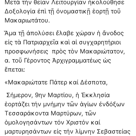
Μετὰ τὴν θείαν Λειτουργίαν ἠκολούθησε
Δοξολογία ἐπὶ τῇ ὀνομαστικῇ ἑορτῇ τοῦ
Μακαριωτάτου.
Ἅμα τῇ ἀπολύσει ἔλαβε χώραν ἡ ἄνοδος
εἰς τὰ Πατριαρχεῖα καὶ αἱ συγχαρητήριοι
προσφωνήσεις πρὸς τὸν Μακαριώτατον,
α. τοῦ Γέροντος Ἀρχιγραμματέως ὡς
ἕπεται:
«Μακαριώτατε Πάτερ καί Δέσποτα,
Σήμερον, 9ην Μαρτίου, ἡ Ἐκκλησία
ἑορτάζει τήν μνήμην τῶν ἁγίων ἐνδόξων
Τεσσαράκοντα Μαρτύρων, τῶν
ὁμολογησάντων τόν Χριστόν καί
μαρτυρησάντων εἰς τήν λίμνην Σεβαστείας