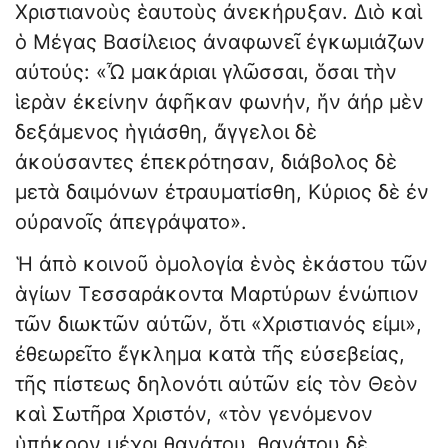
Χριστιανοὺς ἑαυτοὺς ἀνεκήρυξαν. Διὸ καὶ
ὁ Μέγας Βασίλειος ἀναφωνεῖ ἐγκωμιάζων
αὐτούς: «Ὦ μακάριαι γλῶσσαι, ὅσαι τὴν
ἱερὰν ἐκείνην ἀφῆκαν φωνήν, ἥν ἀήρ μὲν
δεξάμενος ἡγιάσθη, ἄγγελοι δὲ
ἀκούσαντες ἐπεκρότησαν, διάβολος δὲ
μετὰ δαιμόνων ἐτραυματίσθη, Κύριος δὲ ἐν
οὐρανοῖς ἀπεγράψατο».
Ἡ ἀπὸ κοινοῦ ὁμολογία ἑνὸς ἑκάστου τῶν
ἁγίων Τεσσαράκοντα Μαρτύρων ἐνώπιον
τῶν διωκτῶν αὐτῶν, ὅτι «Χριστιανός εἰμι»,
ἐθεωρεῖτο ἔγκλημα κατὰ τῆς εὐσεβείας,
τῆς πίστεως δηλονότι αὐτῶν εἰς τὸν Θεὸν
καὶ Σωτῆρα Χριστόν, «τὸν γενόμενον
ὑπήκοον μέχρι θανάτου, θανάτου δὲ