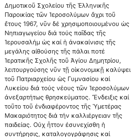
Δημοτικοῦ Σχολείου τῆς Ἑλληνικῆς
Παροικίας τῶν Ἱεροσολύμων ἄχρι τοῦ
ἔτους 1967, νῦν δέ χρησιμοποιουμένου ὡς
Νηπιαγωγείου διά τούς παῖδας τῆς
Ἱερουσαλήμ ὡς καί ἡ ἀνακαίνισις τῆς
μεγάλης αἰθούσης τῆς πάλαι ποτέ
Ἱερατικῆς Σχολῆς τοῦ Ἁγίου Δημητρίου,
λειτουργούσης νῦν τῇ οἰκονομικῇ καλύψει
τοῦ Πατριαρχείου ὡς Γυμνασίου καί
Λυκείου διά τούς νέους τῶν Ἱεροσολύμων
ἀνεξαρτήτως θρησκεύματος. Ἔνδειξις καί
τοῦτο τοῦ ἐνδιαφέροντος τῆς Ὑμετέρας
Μακαριότητος διά τήν καλλιέργειαν τῆς
παιδείας. Οὐχ ἧττον ἐσυνεχίσθη ἡ
συντήρησις, καταλογογράφησις καί