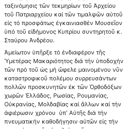
ταξινόμησις τῶν τεκμηρίων τοῦ Ἀρχείου
τοῦ Πατριαρχείου καί τῶν τιμαλφῶν αὐτοῦ
εἰς τό προσφάτως ἐγκαινιασθέν Μουσεῖον
ὑπό τοῦ εἰδήμονος Κυπρίου συντηρητοῦ κ.
Σταύρου Ἀνδρέου.
Ἀμείωτον ὑπῆρξε τό ἐνδιαφέρον τῆς
Ὑμετέρας Μακαριότητος διά τήν ὑποδοχήν
τῶν πρό τοῦ ὡς μή ὤφελε μαινομένου νῦν
καταστροφικοῦ πολέμου συρρευσάντων
πολλῶν προσκυνητῶν ἐκ τῶν Ὀρθοδόξων
χωρῶν Ἑλλάδος, Ρωσίας, Ρουμανίας,
Οὐκρανίας, Μολδαβίας καί ἄλλων καί τήν
ἀφιέρωσιν χρόνου ὑπ’ Αὐτῆς διά τήν
πνευματικήν καθοδήγησιν αὐτῶν εἰς τήν