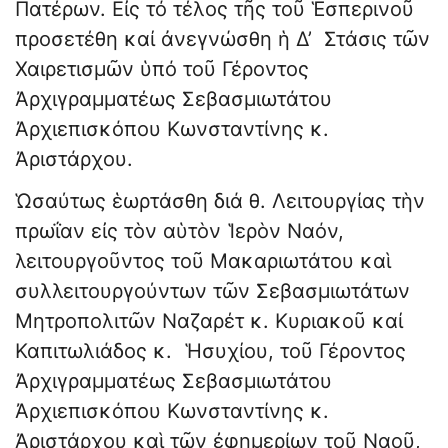
Πατέρων. Εἰς τό τέλος τῆς τοῦ Ἑσπερινοῦ
προσετέθη καί ἀνεγνώσθη ἡ Δ’ Στάσις τῶν
Χαιρετισμῶν ὑπό τοῦ Γέροντος
Ἀρχιγραμματέως Σεβασμιωτάτου
Ἀρχιεπισκόπου Κωνσταντίνης κ.
Ἀριστάρχου.
Ὡσαύτως ἑωρτάσθη διά θ. Λειτουργίας τὴν
πρωΐαν εἰς τὸν αὑτὸν Ἱερὸν Ναόν,
λειτουργοῦντος τοῦ Μακαριωτάτου καὶ
συλλειτουργούντων τῶν Σεβασμιωτάτων
Μητροπολιτῶν Ναζαρέτ κ. Κυριακοῦ καί
Καπιτωλιάδος κ. Ἡσυχίου, τοῦ Γέροντος
Ἀρχιγραμματέως Σεβασμιωτάτου
Ἀρχιεπισκόπου Κωνσταντίνης κ.
Ἀριστάρχου καὶ τῶν ἐφημερίων τοῦ Ναοῦ,