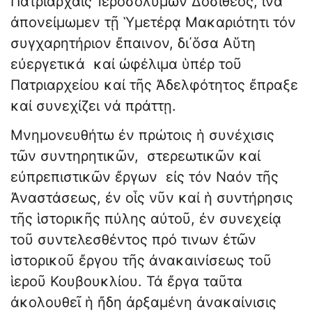
Πατριάρχαις Ἱεροσολύμων Δοσίθεος, ἵνα
ἀπονείμωμεν τῇ Ὑμετέρᾳ Μακαριότητι τόν
συγχαρητήριον ἔπαινον, δι΄ὅσα Αὕτη
εὐεργετικά καί ὠφέλιμα ὑπέρ τοῦ
Πατριαρχείου καί τῆς Ἀδελφότητος ἔπραξε
καί συνεχίζει νά πράττῃ.
Μνημονευθήτω ἐν πρώτοις ἡ συνέχισις
τῶν συντηρητικῶν, στερεωτικῶν καί
εὐπρεπιστικῶν ἔργων εἰς τόν Ναόν τῆς
Ἀναστάσεως, ἐν οἷς νῦν καί ἡ συντήρησις
τῆς ἱστορικῆς πύλης αὐτοῦ, ἐν συνεχείᾳ
τοῦ συντελεσθέντος πρό τινων ἐτῶν
ἱστορικοῦ ἔργου τῆς ἀνακαινίσεως τοῦ
ἱεροῦ Κουβουκλίου. Τά ἔργα ταῦτα
ἀκολουθεῖ ἡ ἤδη ἀρξαμένη ἀνακαίνισις