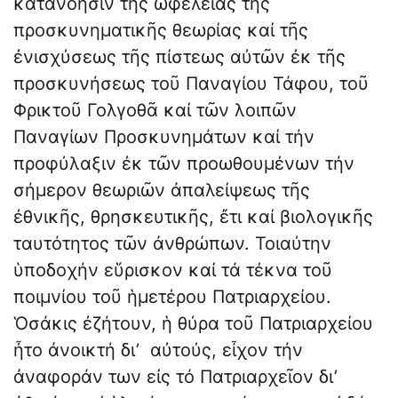
κατανόησιν τῆς ὠφελείας τῆς
προσκυνηματικῆς θεωρίας καί τῆς
ἐνισχύσεως τῆς πίστεως αὐτῶν ἐκ τῆς
προσκυνήσεως τοῦ Παναγίου Τάφου, τοῦ
Φρικτοῦ Γολγοθᾶ καί τῶν λοιπῶν
Παναγίων Προσκυνημάτων καί τήν
προφύλαξιν ἐκ τῶν προωθουμένων τήν
σήμερον θεωριῶν ἀπαλείψεως τῆς
ἐθνικῆς, θρησκευτικῆς, ἔτι καί βιολογικῆς
ταυτότητος τῶν ἀνθρώπων. Τοιαύτην
ὑποδοχήν εὕρισκον καί τά τέκνα τοῦ
ποιμνίου τοῦ ἡμετέρου Πατριαρχείου.
Ὁσάκις ἐζήτουν, ἡ θύρα τοῦ Πατριαρχείου
ἦτο ἀνοικτή δι’ αὐτούς, εἶχον τήν
ἀναφοράν των εἰς τό Πατριαρχεῖον δι’