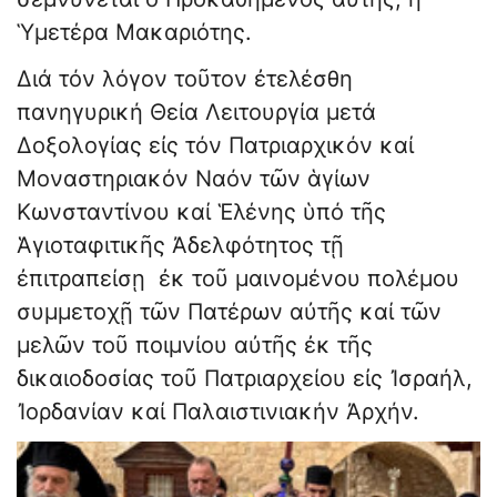
Ὑμετέρα Μακαριότης.
Διά τόν λόγον τοῦτον ἐτελέσθη
πανηγυρική Θεία Λειτουργία μετά
Δοξολογίας εἰς τόν Πατριαρχικόν καί
Μοναστηριακόν Ναόν τῶν ἁγίων
Κωνσταντίνου καί Ἑλένης ὑπό τῆς
Ἁγιοταφιτικῆς Ἀδελφότητος τῇ
ἐπιτραπείσῃ ἐκ τοῦ μαινομένου πολέμου
συμμετοχῇ τῶν Πατέρων αὐτῆς καί τῶν
μελῶν τοῦ ποιμνίου αὐτῆς ἐκ τῆς
δικαιοδοσίας τοῦ Πατριαρχείου εἰς Ἰσραήλ,
Ἰορδανίαν καί Παλαιστινιακήν Ἀρχήν.