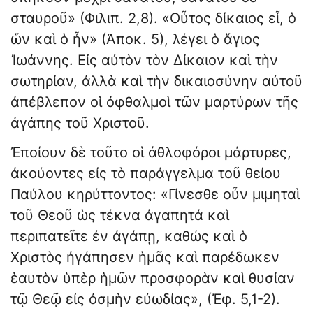
σταυροῦ» (Φιλιπ. 2,8). «Οὗτος δίκαιος εἶ, ὁ
ὤν καὶ ὁ ἦν» (Ἀποκ. 5), λέγει ὁ ἅγιος
Ἰωάννης. Εἰς αὐτὸν τὸν Δίκαιον καὶ τὴν
σωτηρίαν, ἀλλὰ καὶ τὴν δικαιοσύνην αὐτοῦ
ἀπέβλεπον οἱ ὀφθαλμοὶ τῶν μαρτύρων τῆς
ἀγάπης τοῦ Χριστοῦ.
Ἐποίουν δὲ τοῦτο οἱ ἀθλοφόροι μάρτυρες,
ἀκούοντες εἰς τὸ παράγγελμα τοῦ θείου
Παύλου κηρύττοντος: «Γίνεσθε οὖν μιμηταὶ
τοῦ Θεοῦ ὡς τέκνα ἀγαπητά καὶ
περιπατεῖτε ἐν ἀγάπῃ, καθώς καὶ ὁ
Χριστὸς ἠγάπησεν ἡμᾶς καὶ παρέδωκεν
ἑαυτὸν ὑπὲρ ἡμῶν προσφορὰν καὶ θυσίαν
τῷ Θεῷ εἰς ὀσμὴν εὐωδίας», (Ἐφ. 5,1-2).