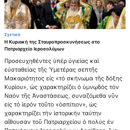
Σχετικά
Η Κυριακή της Σταυροπροσκυνήσεως στο
Πατριαρχείο Ιεροσολύμων
Προσευχηθέντες ὑπέρ ὑγιείας καί
εὐσταθείας τῆς Ὑμετέρας σεπτῆς
Μακαριότητος εἰς «τό σκήνωμα τῆς δόξης
Κυρίου», ὡς χαρακτηρίζει ὁ ὑμνῳδός τόν
Ναόν τῆς Ἀναστάσεως, συναζόμεθα νῦν
εἰς τό ἱερόν τοῦτο «ὀσπίτιον», ὡς
χαρακτηρίζει τήν ἱστορικήν ταύτην
αἴθουσαν τοῦ Πατριαρχείου ὁ πολύς ἐν