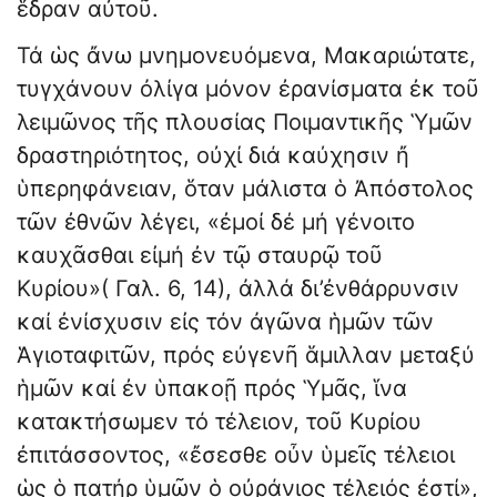
ἕδραν αὐτοῦ.
Τά ὡς ἄνω μνημονευόμενα, Μακαριώτατε,
τυγχάνουν ὀλίγα μόνον ἐρανίσματα ἐκ τοῦ
λειμῶνος τῆς πλουσίας Ποιμαντικῆς Ὑμῶν
δραστηριότητος, οὐχί διά καύχησιν ἤ
ὑπερηφάνειαν, ὅταν μάλιστα ὁ Ἀπόστολος
τῶν ἐθνῶν λέγει, «ἐμοί δέ μή γένοιτο
καυχᾶσθαι εἰμή ἐν τῷ σταυρῷ τοῦ
Κυρίου»( Γαλ. 6, 14), ἀλλά δι’ἐνθάρρυνσιν
καί ἐνίσχυσιν εἰς τόν ἀγῶνα ἡμῶν τῶν
Ἁγιοταφιτῶν, πρός εὐγενῆ ἅμιλλαν μεταξύ
ἡμῶν καί ἐν ὑπακοῇ πρός Ὑμᾶς, ἵνα
κατακτήσωμεν τό τέλειον, τοῦ Κυρίου
ἐπιτάσσοντος, «ἔσεσθε οὖν ὑμεῖς τέλειοι
ὡς ὁ πατήρ ὑμῶν ὁ οὐράνιος τέλειός ἐστί»,