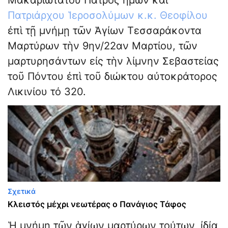
Μακαριωτάτου Πατρὸς ἡμῶν καὶ
Πατριάρχου Ἱεροσολύμων κ.κ. Θεοφίλου
ἐπὶ τῇ μνήμῃ τῶν Ἁγίων Τεσσαράκοντα
Μαρτύρων τὴν 9ην/22αν Μαρτίου, τῶν
μαρτυρησάντων εἰς τὴν λίμνην Σεβαστείας
τοῦ Πόντου ἐπὶ τοῦ διώκτου αὐτοκράτορος
Λικινίου τό 320.
Σχετικά
Κλειστός μέχρι νεωτέρας ο Πανάγιος Τάφος
Ἡ μνήμη τῶν ἁγίων μαρτύρων τούτων, ἰδίᾳ