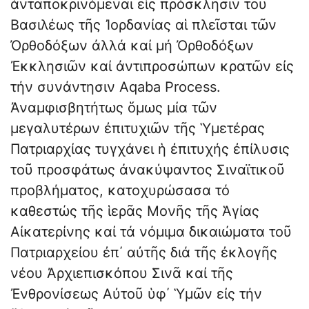
ἀνταποκρινόμεναι εἰς πρόσκλησιν τοῦ
Βασιλέως τῆς Ἰορδανίας αἱ πλεῖσται τῶν
Ὀρθοδόξων ἀλλά καί μή Ὀρθοδόξων
Ἐκκλησιῶν καί ἀντιπροσώπων κρατῶν εἰς
τήν συνάντησιν Aqaba Process.
Ἀναμφισβητήτως ὅμως μία τῶν
μεγαλυτέρων ἐπιτυχιῶν τῆς Ὑμετέρας
Πατριαρχίας τυγχάνει ἡ ἐπιτυχής ἐπίλυσις
τοῦ προσφάτως ἀνακύψαντος Σιναϊτικοῦ
προβλήματος, κατοχυρώσασα τό
καθεστώς τῆς ἱερᾶς Μονῆς τῆς Ἁγίας
Αίκατερίνης καί τά νόμιμα δικαιώματα τοῦ
Πατριαρχείου ἐπ΄ αὐτῆς διά τῆς ἐκλογῆς
νέου Ἀρχιεπισκόπου Σινᾶ καί τῆς
Ἐνθρονίσεως Αὐτοῦ ὑφ΄ Ὑμῶν εἰς τήν