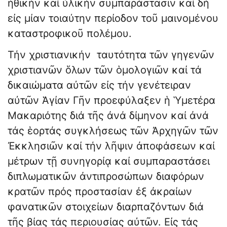
ἠθικήν καί ὑλικήν συμπαράστασιν καί δή
εἰς μίαν τοιαύτην περίοδον τοῦ μαινομένου
καταστροφικοῦ πολέμου.
Τήν χριστιανικήν ταυτότητα τῶν γηγενῶν
χριστιανῶν ὅλων τῶν ὁμολογιῶν καί τά
δικαιώματα αὐτῶν εἰς τήν γενέτειραν
αὐτῶν Ἁγίαν Γῆν προεφύλαξεν ἡ Ὑμετέρα
Μακαριότης διά τῆς ἀνά δίμηνον καί ἀνά
τάς ἑορτάς συγκλήσεως τῶν Ἀρχηγῶν τῶν
Ἐκκλησιῶν καί τήν λῆψιν ἀποφάσεων καί
μέτρων τῇ συνηγορίᾳ καί συμπαραστάσει
διπλωματικῶν ἀντιπροσώπων διαφόρων
κρατῶν πρός προστασίαν ἐξ ἀκραίων
φανατικῶν στοιχείων διαρπαζόντων διά
τῆς βίας τάς περιουσίας αὐτῶν. Εἰς τάς