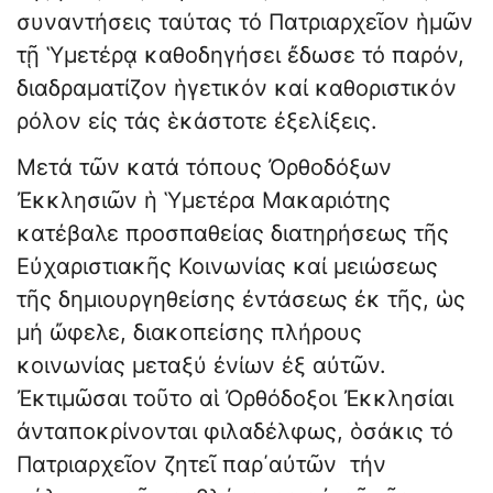
συναντήσεις ταύτας τό Πατριαρχεῖον ἡμῶν
τῇ Ὑμετέρᾳ καθοδηγήσει ἔδωσε τό παρόν,
διαδραματίζον ἡγετικόν καί καθοριστικόν
ρόλον εἰς τάς ἑκάστοτε ἐξελίξεις.
Μετά τῶν κατά τόπους Ὀρθοδόξων
Ἐκκλησιῶν ἡ Ὑμετέρα Μακαριότης
κατέβαλε προσπαθείας διατηρήσεως τῆς
Εὐχαριστιακῆς Κοινωνίας καί μειώσεως
τῆς δημιουργηθείσης ἐντάσεως ἐκ τῆς, ὡς
μή ὤφελε, διακοπείσης πλήρους
κοινωνίας μεταξύ ἐνίων ἐξ αὐτῶν.
Ἐκτιμῶσαι τοῦτο αἱ Ὀρθόδοξοι Ἐκκλησίαι
ἀνταποκρίνονται φιλαδέλφως, ὁσάκις τό
Πατριαρχεῖον ζητεῖ παρ΄αὐτῶν τήν