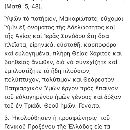
(Ματθ. 5, 48).
Ὑψῶν τό ποτήριον, Μακαριώτατε, εὔχομαι
Ὑμῖν ἐξ ὀνόματος τῆς Ἀδελφότητος καί
τῆς Ἁγίας καί Ἱερᾶς Συνόδου ἔτη ὅσα
πλεῖστα, εἰρηνικά, εὐσταθῆ, καρποφόρα
καί εὐλογημένα, πλήρη Θείας Χάριτος καί
βοηθείας ἄνωθεν, διά νά συνεχίζητε καί
ἐμπλουτίζητε τό ἤδη πλούσιον,
πολύπτυχον, πολύτιμον καί Θεάρεστον
Πατριαρχικόν Ὑμῶν ἔργον πρός ἔπαινον
τοῦ εὐλογημένου ἡμῶν γένους καί δόξαν
τοῦ ἐν Τριάδι Θεοῦ ἡμῶν. Γένοιτο.
β. Ἠκολούθησεν ἡ προσφώνησις τοῦ
Γενικοῦ Προξένου τῆς Ἑλλάδος εἰς τὰ