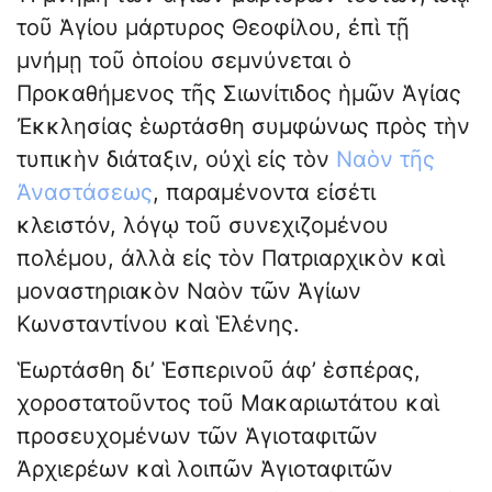
τοῦ Ἁγίου μάρτυρος Θεοφίλου, ἐπὶ τῇ
μνήμῃ τοῦ ὁποίου σεμνύνεται ὁ
Προκαθήμενος τῆς Σιωνίτιδος ἡμῶν Ἁγίας
Ἐκκλησίας ἑωρτάσθη συμφώνως πρὸς τὴν
τυπικὴν διάταξιν, οὐχὶ εἰς τὸν
Ναὸν τῆς
Ἀναστάσεως
, παραμένοντα εἰσέτι
κλειστόν, λόγῳ τοῦ συνεχιζομένου
πολέμου, ἀλλὰ εἰς τὸν Πατριαρχικὸν καὶ
μοναστηριακὸν Ναὸν τῶν Ἁγίων
Κωνσταντίνου καὶ Ἑλένης.
Ἑωρτάσθη δι’ Ἑσπερινοῦ ἀφ’ ἑσπέρας,
χοροστατοῦντος τοῦ Μακαριωτάτου καὶ
προσευχομένων τῶν Ἁγιοταφιτῶν
Ἀρχιερέων καὶ λοιπῶν Ἁγιοταφιτῶν