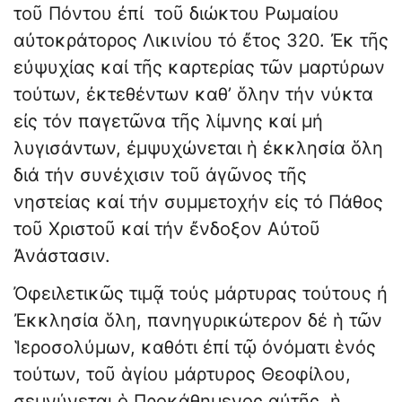
τοῦ Πόντου ἐπί τοῦ διώκτου Ρωμαίου
αὐτοκράτορος Λικινίου τό ἔτος 320. Ἐκ τῆς
εὐψυχίας καί τῆς καρτερίας τῶν μαρτύρων
τούτων, ἐκτεθέντων καθ’ ὅλην τήν νύκτα
εἰς τόν παγετῶνα τῆς λίμνης καί μή
λυγισάντων, ἐμψυχώνεται ἡ ἐκκλησία ὅλη
διά τήν συνέχισιν τοῦ ἀγῶνος τῆς
νηστείας καί τήν συμμετοχήν εἰς τό Πάθος
τοῦ Χριστοῦ καί τήν ἔνδοξον Αὐτοῦ
Ἀνάστασιν.
Ὀφειλετικῶς τιμᾷ τούς μάρτυρας τούτους ἠ
Ἐκκλησία ὅλη, πανηγυρικώτερον δέ ἡ τῶν
Ἱεροσολύμων, καθότι ἐπί τῷ ὀνόματι ἑνός
τούτων, τοῦ ἁγίου μάρτυρος Θεοφίλου,
σεμνύνεται ὁ Προκάθημενος αὐτῆς, ἡ