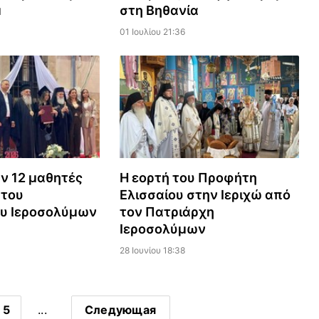
μ
στη Βηθανία
01 Ιουλίου 21:36
ν 12 μαθητές
Η εορτή του Προφήτη
 του
Ελισσαίου στην Ιεριχώ από
ου Ιεροσολύμων
τον Πατριάρχη
Ιεροσολύμων
28 Ιουνίου 18:38
5
...
Следующая