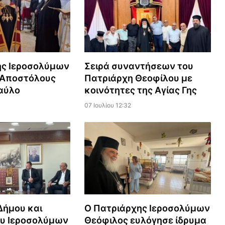
ης Ιεροσολύμων
Σειρά συναντήσεων του
 Αποστόλους
Πατριάρχη Θεοφίλου με
αύλο
κοινότητες της Αγίας Γης
07 Ιουλίου 12:32
Δήμου και
Ο Πατριάρχης Ιεροσολύμων
ου Ιεροσολύμων
Θεόφιλος ευλόγησε ίδρυμα