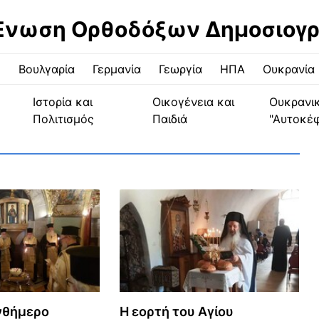
Ένωση Ορθοδόξων Δημοσιογ
ς
Βουλγαρία
Γερμανία
Γεωργία
ΗΠΑ
Ουκρανία
Ιστορία και
Οικογένεια και
Ουκρανι
Πολιτισμός
Παιδιά
"Αυτοκέ
νθήμερο
Η εορτή του Αγίου