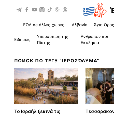
ΕΟΔ σε άλλες χώρες:
Αλβανία
Άγιο Όρο
Υπεράσπιση της
Άνθρωπος και
ειδησεις
Πίστης
Εκκλησία
ПОИСК ПО ТЕГУ “ΙΕΡΟΣΌΛΥΜΑ”
Το Ισραήλ ξεκινά τις
Τεσσαρακο