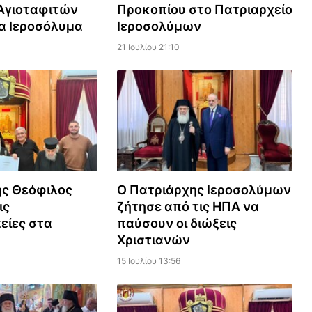
Αγιοταφιτών
Προκοπίου στο Πατριαρχείο
α Ιεροσόλυμα
Ιεροσολύμων
21 Ιουλίου 21:10
ης Θεόφιλος
Ο Πατριάρχης Ιεροσολύμων
ις
ζήτησε από τις ΗΠΑ να
είες στα
παύσουν οι διώξεις
Χριστιανών
15 Ιουλίου 13:56